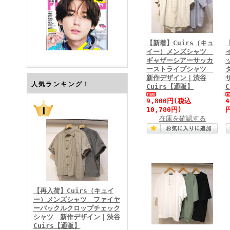
【新着】Cuirs（キュ
イー）メンズシャツ
ギャザーシアーサッカ
ーストライプシャツ
新作デザイン｜渋谷
FINEBOYS2026年7月号
人気ランキング！
Cuirs【通販】
9,800円
(税込
10,780円)
在庫を確認する
FINEBOYS2026年6月号
【再入荷】Cuirs（キュイ
ー）メンズシャツ ファイヤ
ーバックルクロップチェック
シャツ 新作デザイン｜渋谷
Cuirs【通販】