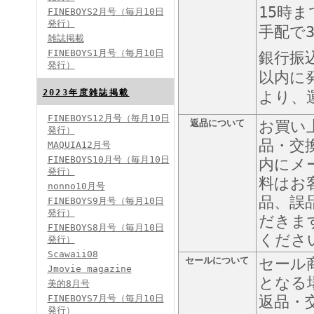
15時
FINEBOYS2月号（毎月10日
発行）
手配で
雑誌掲載
FINEBOYS2024年2月号
FINEBOYS1月号（毎月10日
銀行振
発行）
以内に
2023年度雑誌掲載
より、
FINEBOYS12月号（毎月10日
返品について
お買い
発行）
品・交
MAQUIA12月号
FINEBOYS10月号（毎月10日
内にメ
発行）
料はお
FINEBOYS2024年1月号
nonno10月号
2024分バックナンバー
品、誤
FINEBOYS9月号（毎月10日
2023分バックナンバー
発行）
2022年分バックナンバー
だきま
2020年分バックナンバー
FINEBOYS8月号（毎月10日
2019年分バックナンバー
くださ
2018年分バックナンバー
発行）
2017年分バックナンバー
Scawaii08
2016年分バックナンバー
セールについて
セール
2015年分バックナンバー
Jmovie magazine
2014年分バックナンバー
となる
美的8月号
FINEBOYS7月号（毎月10日
返品・
発行）