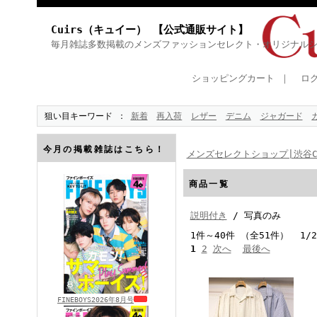
Cuirs（キュイー） 【公式通販サイト】
毎月雑誌多数掲載のメンズファッションセレクト・オリジナル
ショッピングカート
｜
ロ
狙い目キーワード
新着
再入荷
レザー
デニム
ジャガード
今月の掲載雑誌はこちら！
メンズセレクトショップ|渋谷Cu
商品一覧
説明付き
/ 写真のみ
1件～40件 （全51件） 1/
1
2
次へ
最後へ
FINEBOYS2026年8月号