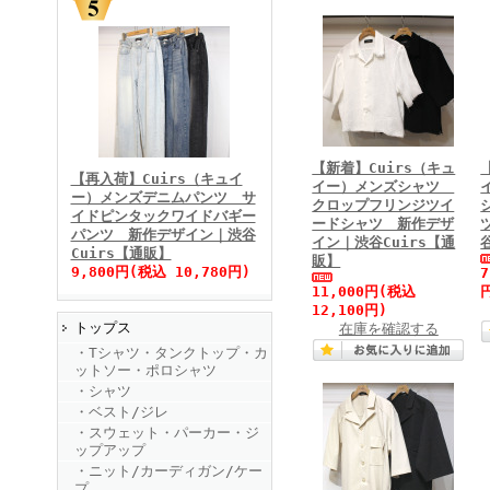
FINEBOYS2025年11月号
【新着】Cuirs（キュ
【再入荷】Cuirs（キュイ
イー）メンズシャツ
ー）メンズデニムパンツ サ
クロップフリンジツイ
イドピンタックワイドバギー
ードシャツ 新作デザ
パンツ 新作デザイン｜渋谷
イン｜渋谷Cuirs【通
Cuirs【通販】
販】
9,800円(税込 10,780円)
11,000円
(税込
12,100円)
トップス
在庫を確認する
FINEBOYS2025年10月号
・Tシャツ・タンクトップ・カ
ットソー・ポロシャツ
・シャツ
・ベスト/ジレ
・スウェット・パーカー・ジ
ップアップ
・ニット/カーディガン/ケー
プ