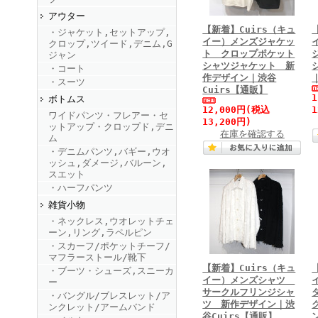
アウター
【新着】Cuirs（キュ
・ジャケット,セットアップ,
FINEBOYS2025年9月号
イー）メンズジャケッ
クロップ,ツイード,デニム,G
ト クロップポケット
ジャン
シャツジャケット 新
・コート
作デザイン｜渋谷
・スーツ
Cuirs【通販】
ボトムス
12,000円
(税込
1
ワイドパンツ・フレアー・セ
13,200円)
ットアップ・クロップド,デニ
在庫を確認する
ム
・デニムパンツ,バギー,ウオ
ッシュ,ダメージ,バルーン,
FINEBOYS2025年8月号
スエット
・ハーフパンツ
雑貨小物
・ネックレス,ウオレットチェ
ーン,リング,ラペルピン
・スカーフ/ポケットチーフ/
マフラーストール/靴下
【新着】Cuirs（キュ
・ブーツ・シューズ,スニーカ
イー）メンズシャツ
ー
サークルフリンジシャ
・バングル/ブレスレット/ア
FINEBOYS2025年7月号
ツ 新作デザイン｜渋
ンクレット/アームバンド
谷Cuirs【通販】