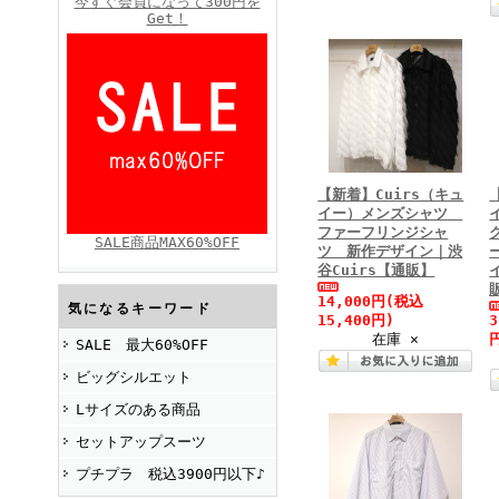
今すぐ会員になって300円を
Get！
FINEBOYS2025年4月号
【新着】Cuirs（キュ
イー）メンズシャツ
ファーフリンジシャ
SALE商品MAX60%OFF
ツ 新作デザイン｜渋
谷Cuirs【通販】
FINEBOYS2025年2月号
14,000円
(税込
気になるキーワード
15,400円)
在庫 ×
SALE 最大60%OFF
ビッグシルエット
Lサイズのある商品
セットアップスーツ
プチプラ 税込3900円以下♪