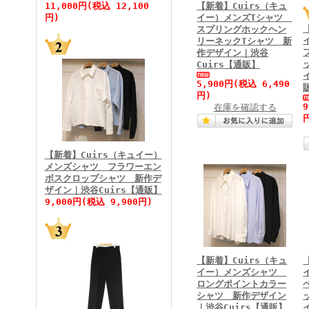
11,000円(税込 12,100
【新着】Cuirs（キュ
円)
イー）メンズTシャツ
スプリングホックヘン
リーネックTシャツ 新
作デザイン｜渋谷
FINEBOYS2026年5月号
Cuirs【通販】
5,900円
(税込 6,490
円)
在庫を確認する
【新着】Cuirs（キュイー）
メンズシャツ フラワーエン
ボスクロップシャツ 新作デ
FINEBOYS2026年4月号
ザイン｜渋谷Cuirs【通販】
9,000円(税込 9,900円)
【新着】Cuirs（キュ
イー）メンズシャツ
ロングポイントカラー
シャツ 新作デザイン
｜渋谷Cuirs【通販】