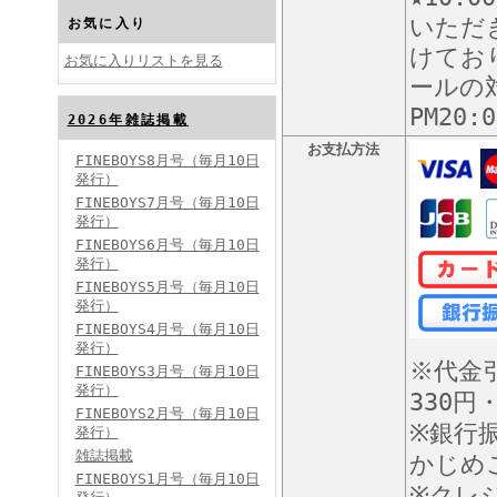
いただ
お気に入り
けてお
お気に入りリストを見る
ールの対
PM20
2026年雑誌掲載
FINEBOYS2024年10月号
お支払方法
FINEBOYS8月号（毎月10日
発行）
FINEBOYS7月号（毎月10日
発行）
FINEBOYS6月号（毎月10日
発行）
FINEBOYS5月号（毎月10日
発行）
FINEBOYS4月号（毎月10日
FINEBOYS2024年9月号
発行）
※代金
FINEBOYS3月号（毎月10日
発行）
330円
FINEBOYS2月号（毎月10日
※銀行
発行）
雑誌掲載
かじめ
FINEBOYS1月号（毎月10日
※クレ