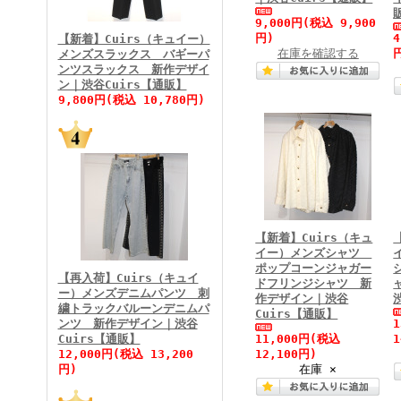
FINEBOYS2026年3月号
9,000円
(税込 9,900
円)
【新着】Cuirs（キュイー）
在庫を確認する
メンズスラックス バギーパ
ンツスラックス 新作デザイ
ン｜渋谷Cuirs【通販】
9,800円(税込 10,780円)
FINEBOYS2026年2月号
【新着】Cuirs（キュ
イー）メンズシャツ
ポップコーンジャガー
【再入荷】Cuirs（キュイ
ドフリンジシャツ 新
ー）メンズデニムパンツ 刺
作デザイン｜渋谷
繍トラックバルーンデニムパ
Cuirs【通販】
ンツ 新作デザイン｜渋谷
Cuirs【通販】
11,000円
(税込
1
FINEBOYS2026年1月号
12,000円(税込 13,200
12,100円)
円)
在庫 ×