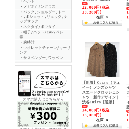
・ベルト
・メガネ/サングラス
12,000円
(税込
・バック,ショルダー,トー
13,200円)
ト,ポシェット,リュック,ナ
在庫 ×
1
ップサック
・ネクタイ/ボウタイ
・帽子/ハット/CAP/ベレー
帽
・腕時計
FINEBOYS2025年6月号
・ウオレットチェーン/キーリ
ング
・サスペンダー,ワッペン
【新着】Cuirs（キュ
イー）メンズシャツ
スエードクロッシェシ
ャツ 新作デザイン｜
FINEBOYS2025年5月号
スマホ購入はこちらから
渋谷Cuirs【通販】
14,000円
(税込
15,400円)
在庫 ×
1