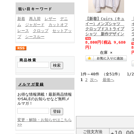
FINEBOYS2025年1月号
狙い目キーワード
新着
再入荷
レザー
デニ
【新着】Cuirs（キュ
イー）メンズシャツ
ム
ジャガード
カットオフ
クロップドストライプ
レース
クロップ
セットアッ
シャツ 新作デザイン
プ
シースルー
8,800円
(税込 9,680
円)
在庫 ×
FINEBOYS2024年12月号
商品検索
1件～40件 （全51件） 1/
1
2
次へ
最後へ
メルマガ登録
お得な情報満載！最新商品情報
やSALEのお知らせなど無料メ
ルマガ！
FINEBOYS2024年11月号
変更・解除・お知らせはこちら
>>
ご注文方法
★10