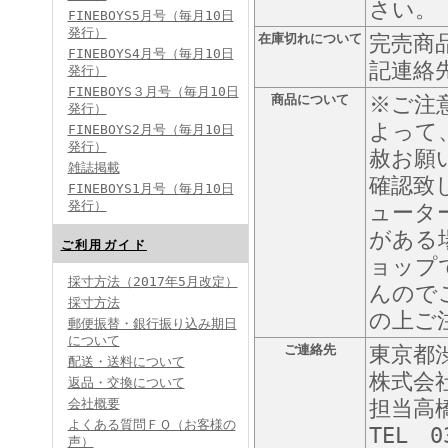
さい。
FINEBOYS5月号（毎月10日
発行）
在庫切れについて
完売商
FINEBOYS4月号（毎月10日
記連絡
発行）
FINEBOYS３月号（毎月10日
商品について
※ご注
発行）
よって
FINEBOYS2月号（毎月10日
発行）
赦お願
雑誌掲載
確認致
FINEBOYS1月号（毎月10日
発行）
ュータ
がある
ご利用ガイド
ョップ
採寸方法（2017年5月改定）
んので
採寸方法
の上ご
郵便振替・銀行振り込み期日
について
ご連絡先
東京都渋
配送・送料について
株式会
返品・交換について
会社概要
担当高
よくある質問ＦＱ（お客様の
TEL 0
声）