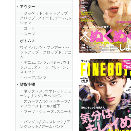
アウター
・ジャケット,セットアップ,
FINEBOYS2025年9月号
クロップ,ツイード,デニム,G
ジャン
・コート
・スーツ
ボトムス
ワイドパンツ・フレアー・セ
ットアップ・クロップド,デニ
ム
・デニムパンツ,バギー,ウオ
ッシュ,ダメージ,バルーン,
FINEBOYS2025年8月号
スエット
・ハーフパンツ
雑貨小物
・ネックレス,ウオレットチェ
ーン,リング,ラペルピン
・スカーフ/ポケットチーフ/
マフラーストール/靴下
・ブーツ・シューズ,スニーカ
ー
・バングル/ブレスレット/ア
FINEBOYS2025年7月号
ンクレット/アームバンド