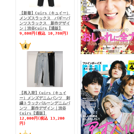
FINEBOYS2026年3月号
【新着】Cuirs（キュイー）
メンズスラックス バギーパ
ンツスラックス 新作デザイ
ン｜渋谷Cuirs【通販】
9,800円(税込 10,780円)
FINEBOYS2026年2月号
【再入荷】Cuirs（キュイ
ー）メンズデニムパンツ 刺
繍トラックバルーンデニムパ
ンツ 新作デザイン｜渋谷
Cuirs【通販】
FINEBOYS2026年1月号
12,000円(税込 13,200
円)