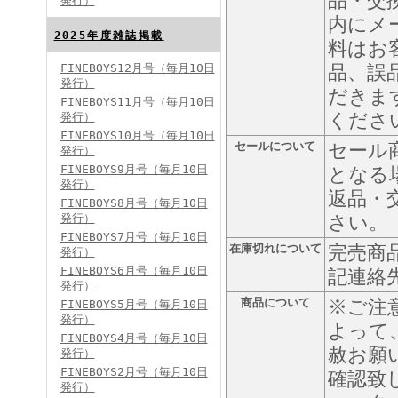
品・交
発行）
内にメ
FINEBOYS2024年8月号
2025年度雑誌掲載
料はお
FINEBOYS12月号（毎月10日
品、誤
発行）
だきま
FINEBOYS11月号（毎月10日
くださ
発行）
FINEBOYS10月号（毎月10日
セールについて
セール
発行）
FINEBOYS9月号（毎月10日
となる
発行）
返品・
FINEBOYS2024年7月号
FINEBOYS8月号（毎月10日
発行）
さい。
FINEBOYS7月号（毎月10日
在庫切れについて
完売商
発行）
FINEBOYS6月号（毎月10日
記連絡
発行）
商品について
※ご注
FINEBOYS5月号（毎月10日
発行）
よって
FINEBOYS4月号（毎月10日
赦お願
発行）
FINEBOYS2024年6月号
FINEBOYS2月号（毎月10日
確認致
発行）