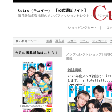
Cuirs（キュイー） 【公式通販サイト】
毎月雑誌多数掲載のメンズファッションセレクト・オリジナル
ショッピングカート
｜
ロ
狙い目キーワード
新着
再入荷
レザー
デニム
ジャガード
今月の掲載雑誌はこちら！
メンズセレクトショップ|渋谷Cu
掲載
雑誌掲載
2026年度メンズ雑誌にCu
します。 info@altillo.c
FINEBOYS2026年8月号