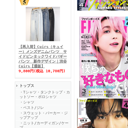
FINEBOYS2025年11月号
【再入荷】Cuirs（キュイ
ー）メンズデニムパンツ サ
イドピンタックワイドバギー
パンツ 新作デザイン｜渋谷
Cuirs【通販】
9,800円(税込 10,780円)
トップス
FINEBOYS2025年10月号
・Tシャツ・タンクトップ・カ
ットソー・ポロシャツ
・シャツ
・ベスト/ジレ
・スウェット・パーカー・ジ
ップアップ
・ニット/カーディガン/ケー
プ