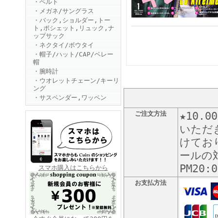
・ベルト
・メガネ/サングラス
・バック,ショルダー,トー
ト,ポシェット,リュック,ナ
ップサック
・ネクタイ/ボウタイ
・帽子/ハット/CAP/ベレー
帽
・腕時計
FINEBOYS2025年6月号
・ウオレットチェーン/キーリ
ング
・サスペンダー,ワッペン
ご注文方法
★10
いただ
けてお
ールの対
FINEBOYS2025年5月号
PM20
スマホ購入はこちらから
お支払方法