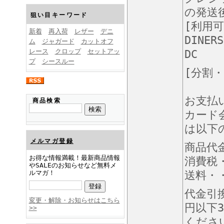
FINEBOYS2025年1月号
の発送
狙い目キーワード
[利用
新着
再入荷
レザー
デニ
DINERS
ム
ジャガード
カットオフ
レース
クロップ
セットアッ
DC
プ
シースルー
[分割
FINEBOYS2024年12月号
お支払
商品検索
カード
は以下
メルマガ登録
商品代
お得な情報満載！最新商品情報
消費税
やSALEのお知らせなど無料メ
ルマガ！
送料・・
FINEBOYS2024年11月号
代金引
変更・解除・お知らせはこちら
円以下3
>>
くださ