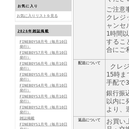
お気に入り
ご注意
お気に入りリストを見る
クレジ
ャンセ
2026年雑誌掲載
1時間
FINEBOYS2024年10月号
するこ
FINEBOYS8月号（毎月10日
発行）
合にご
FINEBOYS7月号（毎月10日
発行）
配送について
FINEBOYS6月号（毎月10日
クレジ
発行）
15時
FINEBOYS5月号（毎月10日
発行）
手配で
FINEBOYS4月号（毎月10日
FINEBOYS2024年9月号
発行）
銀行振
FINEBOYS3月号（毎月10日
以内に
発行）
FINEBOYS2月号（毎月10日
より、
発行）
雑誌掲載
返品について
お買い
FINEBOYS1月号（毎月10日