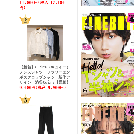
11,000円(税込 12,100
円)
FINEBOYS2026年5月号
【新着】Cuirs（キュイー）
メンズシャツ フラワーエン
ボスクロップシャツ 新作デ
FINEBOYS2026年4月号
ザイン｜渋谷Cuirs【通販】
9,000円(税込 9,900円)