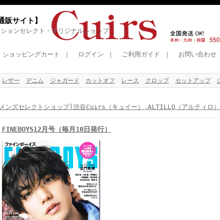
式通販サイト】
ッションセレクト・オリジナルショップ
ショッピングカート
｜
ログイン
｜
ご利用ガイド
｜
お問い合わせ
レザー
デニム
ジャガード
カットオフ
レース
クロップ
セットアップ
メンズセレクトショップ|渋谷Cuirs（キュイー）,ALTILLO（アルティロ
FINEBOYS12月号（毎月10日発行）