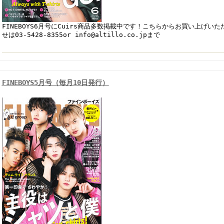
FINEBOYS6月号にCuirs商品多数掲載中です！こちらからお買い上げい
せは03-5428-8355or info@altillo.co.jpまで
FINEBOYS5月号（毎月10日発行）