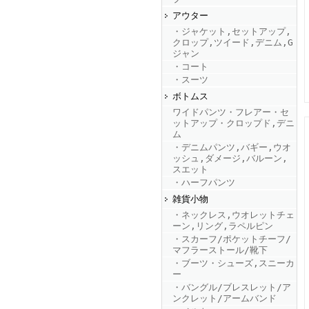
アウター
・ジャケット,セットアップ,
FINEBOYS2025年9月号
クロップ,ツイード,デニム,G
ジャン
・コート
・スーツ
ボトムス
ワイドパンツ・フレアー・セ
ットアップ・クロップド,デニ
ム
・デニムパンツ,バギー,ウオ
ッシュ,ダメージ,バルーン,
FINEBOYS2025年8月号
スエット
・ハーフパンツ
雑貨小物
・ネックレス,ウオレットチェ
ーン,リング,ラペルピン
・スカーフ/ポケットチーフ/
マフラーストール/靴下
・ブーツ・シューズ,スニーカ
ー
・バングル/ブレスレット/ア
FINEBOYS2025年7月号
ンクレット/アームバンド