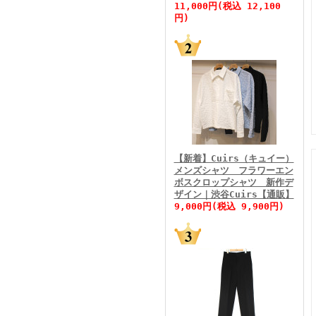
11,000円(税込 12,100
円)
FINEBOYS2026年5月号
【新着】Cuirs（キュイー）
メンズシャツ フラワーエン
ボスクロップシャツ 新作デ
FINEBOYS2026年4月号
ザイン｜渋谷Cuirs【通販】
9,000円(税込 9,900円)