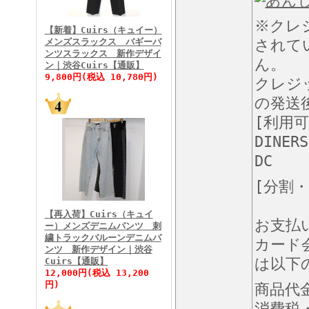
FINEBOYS2026年3月号
※クレ
【新着】Cuirs（キュイー）
メンズスラックス バギーパ
されて
ンツスラックス 新作デザイ
ん。
ン｜渋谷Cuirs【通販】
9,800円(税込 10,780円)
クレジ
の発送
[利用
FINEBOYS2026年2月号
DINERS
DC
[分割
【再入荷】Cuirs（キュイ
お支払
ー）メンズデニムパンツ 刺
繍トラックバルーンデニムパ
カード
ンツ 新作デザイン｜渋谷
は以下
Cuirs【通販】
FINEBOYS2026年1月号
12,000円(税込 13,200
円)
商品代
消費税