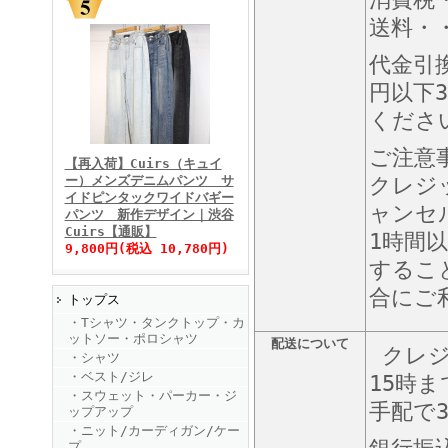
送料・・
代金引
円以下3
くださ
FINEBOYS2025年11月号
ご注意
【再入荷】Cuirs（キュイ
ー）メンズデニムパンツ サ
クレジ
イドピンタックワイドバギー
ャンセ
パンツ 新作デザイン｜渋谷
Cuirs【通販】
1時間
9,800円(税込 10,780円)
するこ
合にご
トップス
FINEBOYS2025年10月号
・Tシャツ・タンクトップ・カ
ットソー・ポロシャツ
配送について
クレジ
・シャツ
・ベスト/ジレ
15時
・スウェット・パーカー・ジ
手配で
ップアップ
・ニット/カーディガン/ケー
プ