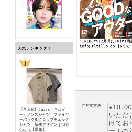
FINEBOYS12月号にCuir
info@altillo.co.jpまで
FINEBOYS2026年7月号
人気ランキング！
FINEBOYS2026年6月号
ご注文方法
★10
【再入荷】Cuirs（キュイ
いただ
ー）メンズシャツ ファイヤ
ーバックルクロップチェック
けてお
シャツ 新作デザイン｜渋谷
Cuirs【通販】
ールの対