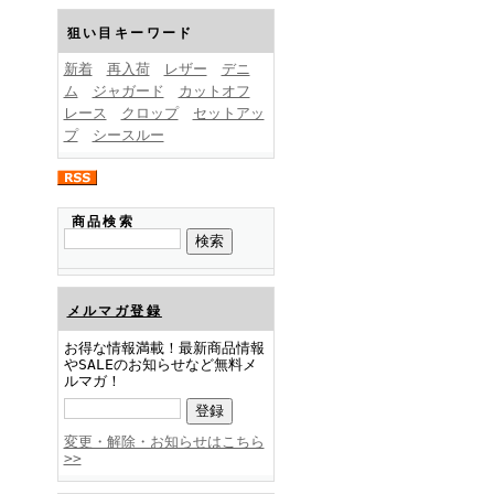
FINEBOYS2025年1月号
狙い目キーワード
新着
再入荷
レザー
デニ
ム
ジャガード
カットオフ
レース
クロップ
セットアッ
プ
シースルー
FINEBOYS2024年12月号
商品検索
メルマガ登録
お得な情報満載！最新商品情報
やSALEのお知らせなど無料メ
ルマガ！
FINEBOYS2024年11月号
変更・解除・お知らせはこちら
>>