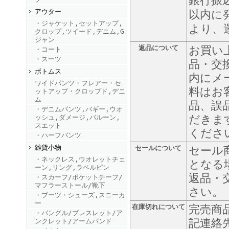
銀行振
アウター
以内に
・ジャケット,セットアップ,
FINEBOYS2025年9月号
より、
クロップ,ツイード,デニム,G
ジャン
返品について
お買い
・コート
・スーツ
品・交
ボトムス
内にメ
ワイドパンツ・フレアー・セ
料はお
ットアップ・クロップド,デニ
ム
品、誤
・デニムパンツ,バギー,ウオ
だきま
ッシュ,ダメージ,バルーン,
FINEBOYS2025年8月号
スエット
くださ
・ハーフパンツ
雑貨小物
セールについて
セール
・ネックレス,ウオレットチェ
となる
ーン,リング,ラペルピン
返品・
・スカーフ/ポケットチーフ/
マフラーストール/靴下
さい。
・ブーツ・シューズ,スニーカ
ー
在庫切れについて
完売商
・バングル/ブレスレット/ア
FINEBOYS2025年7月号
記連絡
ンクレット/アームバンド