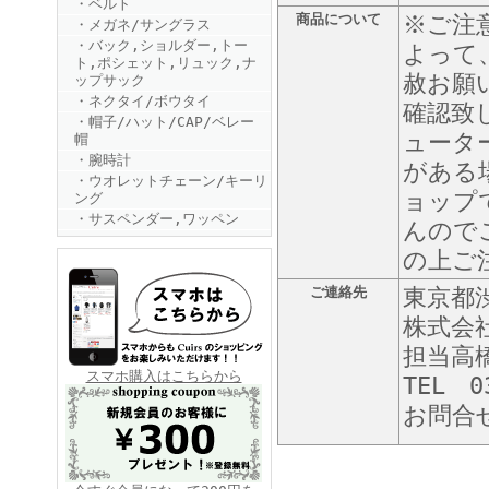
・ベルト
商品について
※ご注
・メガネ/サングラス
・バック,ショルダー,トー
よって
ト,ポシェット,リュック,ナ
赦お願
ップサック
・ネクタイ/ボウタイ
確認致
・帽子/ハット/CAP/ベレー
ュータ
帽
・腕時計
がある
FINEBOYS2025年6月号
・ウオレットチェーン/キーリ
ョップ
ング
・サスペンダー,ワッペン
んので
の上ご
ご連絡先
東京都渋
株式会
担当高
FINEBOYS2025年5月号
スマホ購入はこちらから
TEL 0
お問合