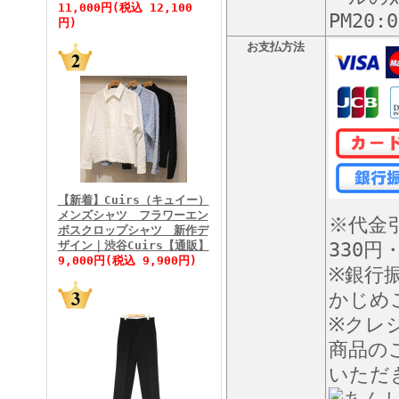
11,000円(税込 12,100
PM20
円)
お支払方法
FINEBOYS2026年5月号
【新着】Cuirs（キュイー）
メンズシャツ フラワーエン
※代金
ボスクロップシャツ 新作デ
FINEBOYS2026年4月号
ザイン｜渋谷Cuirs【通販】
330円
9,000円(税込 9,900円)
※銀行
かじめ
※クレ
商品の
いただ