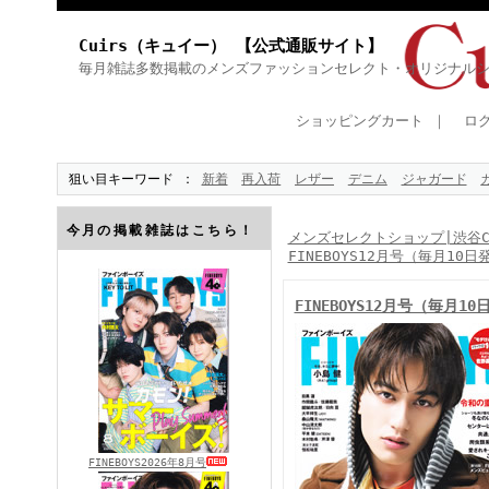
Cuirs（キュイー） 【公式通販サイト】
毎月雑誌多数掲載のメンズファッションセレクト・オリジナル
ショッピングカート
｜
ロ
狙い目キーワード
新着
再入荷
レザー
デニム
ジャガード
今月の掲載雑誌はこちら！
メンズセレクトショップ|渋谷Cu
FINEBOYS12月号（毎月10日
FINEBOYS12月号（毎月1
FINEBOYS2026年8月号