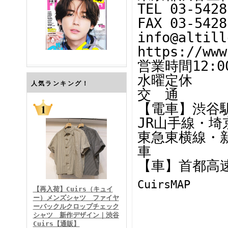
TEL 03-5428
FAX 03-5428
info@altill
https://www
営業時間12:00
水曜定休
FINEBOYS2026年7月号
人気ランキング！
交 通
【電車】渋谷
JR山手線・
東急東横線・
車
【車】首都高速
FINEBOYS2026年6月号
CuirsMAP
【再入荷】Cuirs（キュイ
ー）メンズシャツ ファイヤ
ーバックルクロップチェック
シャツ 新作デザイン｜渋谷
Cuirs【通販】