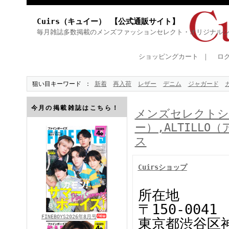
Cuirs（キュイー） 【公式通販サイト】
毎月雑誌多数掲載のメンズファッションセレクト・オリジナル
ショッピングカート
｜
ロ
狙い目キーワード
新着
再入荷
レザー
デニム
ジャガード
今月の掲載雑誌はこちら！
メンズセレクトショ
ー）,ALTILL
ス
Cuirsショップ
所在地
〒150-0041
FINEBOYS2026年8月号
東京都渋谷区神南