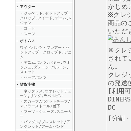
かじめ
アウター
・ジャケット,セットアップ,
FINEBOYS2025年9月号
※クレ
クロップ,ツイード,デニム,G
商品の
ジャン
・コート
いただ
・スーツ
ボトムス
ワイドパンツ・フレアー・セ
※クレ
ットアップ・クロップド,デニ
ム
されて
・デニムパンツ,バギー,ウオ
ん。
ッシュ,ダメージ,バルーン,
FINEBOYS2025年8月号
スエット
クレジ
・ハーフパンツ
の発送
雑貨小物
[利用
・ネックレス,ウオレットチェ
ーン,リング,ラペルピン
DINERS
・スカーフ/ポケットチーフ/
マフラーストール/靴下
DC
・ブーツ・シューズ,スニーカ
ー
[分割
・バングル/ブレスレット/ア
FINEBOYS2025年7月号
ンクレット/アームバンド