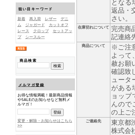
となる
FINEBOYS2025年1月号
返品・
狙い目キーワード
さい。
新着
再入荷
レザー
デニ
ム
ジャガード
カットオフ
在庫切れについて
完売商
レース
クロップ
セットアッ
記連絡
プ
シースルー
商品について
※ご注
よって
FINEBOYS2024年12月号
商品検索
赦お願
確認致
ュータ
メルマガ登録
がある
ョップ
お得な情報満載！最新商品情報
やSALEのお知らせなど無料メ
んので
ルマガ！
の上ご
FINEBOYS2024年11月号
変更・解除・お知らせはこちら
ご連絡先
東京都渋
>>
株式会