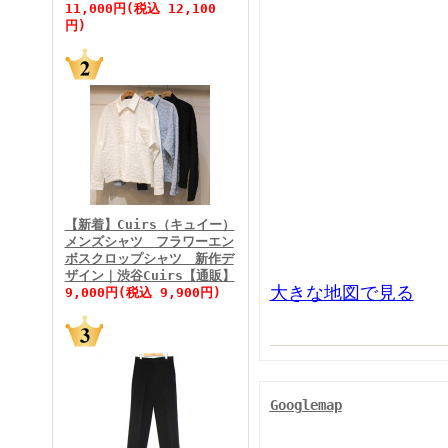
11,000円(税込 12,100
円)
FINEBOYS2026年5月号
【新着】Cuirs（キュイー）
メンズシャツ フラワーエン
ボスクロップシャツ 新作デ
FINEBOYS2026年4月号
ザイン｜渋谷Cuirs【通販】
大きな地図で見る
9,000円(税込 9,900円)
Googlemap