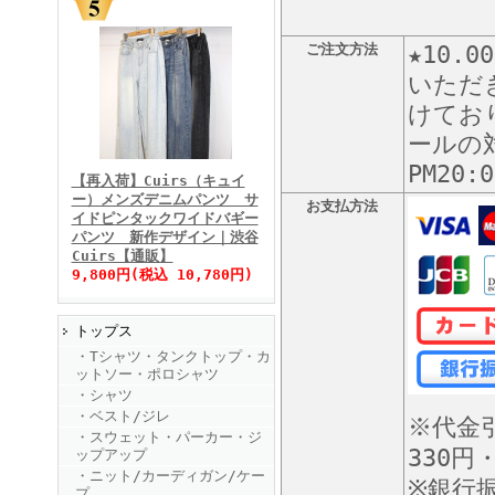
ご注文方法
★10
いただ
けてお
FINEBOYS2025年11月号
ールの対
PM20
【再入荷】Cuirs（キュイ
ー）メンズデニムパンツ サ
お支払方法
イドピンタックワイドバギー
パンツ 新作デザイン｜渋谷
Cuirs【通販】
9,800円(税込 10,780円)
トップス
FINEBOYS2025年10月号
・Tシャツ・タンクトップ・カ
ットソー・ポロシャツ
・シャツ
・ベスト/ジレ
※代金
・スウェット・パーカー・ジ
330円
ップアップ
・ニット/カーディガン/ケー
※銀行
プ