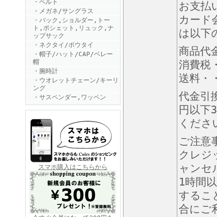
・ベルト
お支払
・メガネ/サングラス
カード
・バック,ショルダー,トー
ト,ポシェット,リュック,ナ
は以下
ップサック
・ネクタイ/ボウタイ
商品代
・帽子/ハット/CAP/ベレー
帽
消費税
・腕時計
FINEBOYS2025年6月号
送料・・
・ウオレットチェーン/キーリ
ング
代金引
・サスペンダー,ワッペン
円以下3
くださ
ご注意
クレジ
FINEBOYS2025年5月号
ャンセ
スマホ購入はこちらから
1時間
するこ
合にご