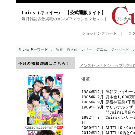
Cuirs（キュイー） 【公式通販サイト】
毎月雑誌多数掲載のメンズファッションセレクト・オリジナル
ショッピングカート
｜
ロ
狙い目キーワード
新着
再入荷
レザー
デニム
ジャガード
今月の掲載雑誌はこちら！
メンズセレクトショップ|渋谷Cu
沿革
1984年12月
渋谷ファイヤース
1985年 2月
資本金1,000万
1985年 9月
原宿神宮前1丁目
1989年 9月
オリジナルレザー
門Cuirs1号店
1992年 3
Cuirsがレ
月
2000年12月
ALTILLO・C
FINEBOYS2026年8月号
2012年12月
ALTILLO店