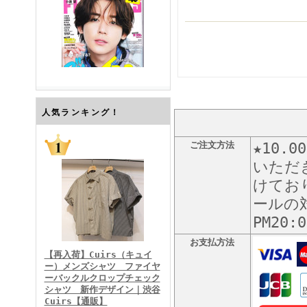
FINEBOYS2026年7月号
人気ランキング！
ご注文方法
★10
いただ
けてお
ールの対
PM20
FINEBOYS2026年6月号
お支払方法
【再入荷】Cuirs（キュイ
ー）メンズシャツ ファイヤ
ーバックルクロップチェック
シャツ 新作デザイン｜渋谷
Cuirs【通販】