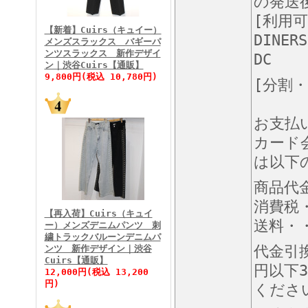
の発送
FINEBOYS2026年3月号
[利用
【新着】Cuirs（キュイー）
DINERS
メンズスラックス バギーパ
ンツスラックス 新作デザイ
DC
ン｜渋谷Cuirs【通販】
9,800円(税込 10,780円)
[分割
お支払
FINEBOYS2026年2月号
カード
は以下
商品代
消費税
【再入荷】Cuirs（キュイ
送料・・
ー）メンズデニムパンツ 刺
繍トラックバルーンデニムパ
代金引
ンツ 新作デザイン｜渋谷
Cuirs【通販】
FINEBOYS2026年1月号
円以下3
12,000円(税込 13,200
円)
くださ