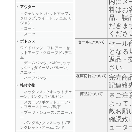
内にメ
アウター
料はお
・ジャケット,セットアップ,
FINEBOYS2025年9月号
品、誤
クロップ,ツイード,デニム,G
ジャン
だきま
・コート
くださ
・スーツ
ボトムス
セールについて
セール
ワイドパンツ・フレアー・セ
となる
ットアップ・クロップド,デニ
ム
返品・
・デニムパンツ,バギー,ウオ
さい。
ッシュ,ダメージ,バルーン,
FINEBOYS2025年8月号
スエット
在庫切れについて
完売商
・ハーフパンツ
記連絡
雑貨小物
・ネックレス,ウオレットチェ
商品について
※ご注
ーン,リング,ラペルピン
よって
・スカーフ/ポケットチーフ/
マフラーストール/靴下
赦お願
・ブーツ・シューズ,スニーカ
ー
確認致
・バングル/ブレスレット/ア
FINEBOYS2025年7月号
ュータ
ンクレット/アームバンド