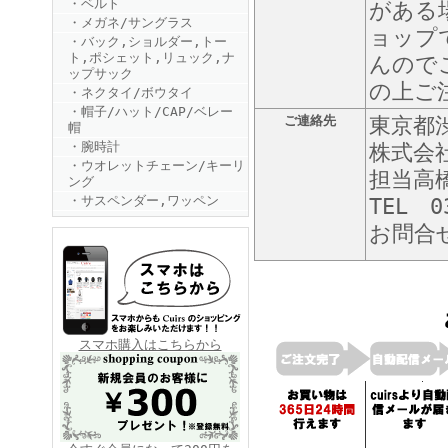
・ベルト
がある
・メガネ/サングラス
ョップ
・バック,ショルダー,トー
ト,ポシェット,リュック,ナ
んので
ップサック
の上ご
・ネクタイ/ボウタイ
・帽子/ハット/CAP/ベレー
ご連絡先
東京都渋
帽
・腕時計
株式会
FINEBOYS2025年6月号
・ウオレットチェーン/キーリ
担当高
ング
・サスペンダー,ワッペン
TEL 0
お問合
FINEBOYS2025年5月号
スマホ購入はこちらから