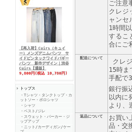
ご注意
クレジ
ャンセ
1時間
するこ
FINEBOYS2025年11月号
合にご
【再入荷】Cuirs（キュイ
ー）メンズデニムパンツ サ
配送について
イドピンタックワイドバギー
クレジ
パンツ 新作デザイン｜渋谷
Cuirs【通販】
15時
9,800円(税込 10,780円)
手配で
銀行振
トップス
FINEBOYS2025年10月号
・Tシャツ・タンクトップ・カ
以内に
ットソー・ポロシャツ
より、
・シャツ
・ベスト/ジレ
返品について
お買い
・スウェット・パーカー・ジ
ップアップ
品・交
・ニット/カーディガン/ケー
プ