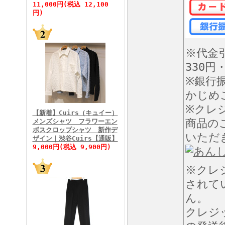
11,000円(税込 12,100
円)
FINEBOYS2026年5月号
※代金
330円
※銀行
かじめ
※クレ
【新着】Cuirs（キュイー）
商品の
メンズシャツ フラワーエン
ボスクロップシャツ 新作デ
いただ
FINEBOYS2026年4月号
ザイン｜渋谷Cuirs【通販】
9,000円(税込 9,900円)
※クレ
されて
ん。
クレジ