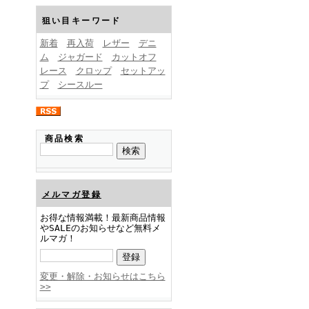
FINEBOYS2025年1月号
狙い目キーワード
新着
再入荷
レザー
デニ
ム
ジャガード
カットオフ
レース
クロップ
セットアッ
プ
シースルー
FINEBOYS2024年12月号
商品検索
メルマガ登録
お得な情報満載！最新商品情報
やSALEのお知らせなど無料メ
ルマガ！
FINEBOYS2024年11月号
変更・解除・お知らせはこちら
>>