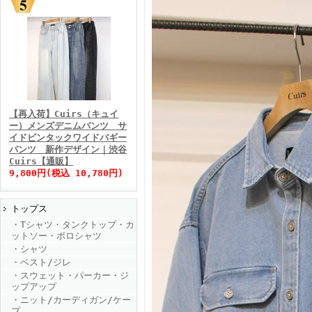
FINEBOYS2025年11月号
【再入荷】Cuirs（キュイ
ー）メンズデニムパンツ サ
イドピンタックワイドバギー
パンツ 新作デザイン｜渋谷
Cuirs【通販】
9,800円(税込 10,780円)
トップス
FINEBOYS2025年10月号
・Tシャツ・タンクトップ・カ
ットソー・ポロシャツ
・シャツ
・ベスト/ジレ
・スウェット・パーカー・ジ
ップアップ
・ニット/カーディガン/ケー
プ