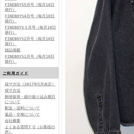
FINEBOYS5月号（毎月10日
発行）
FINEBOYS4月号（毎月10日
発行）
FINEBOYS３月号（毎月10日
発行）
FINEBOYS2月号（毎月10日
発行）
雑誌掲載
FINEBOYS1月号（毎月10日
発行）
ご利用ガイド
採寸方法（2017年5月改定）
採寸方法
郵便振替・銀行振り込み期日
について
配送・送料について
返品・交換について
会社概要
よくある質問ＦＱ（お客様の
声）