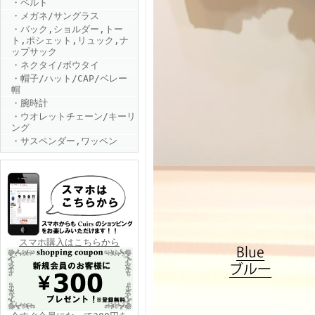
・ベルト
・メガネ/サングラス
・バック,ショルダー,トー
ト,ポシェット,リュック,ナ
ップサック
・ネクタイ/ボウタイ
・帽子/ハット/CAP/ベレー
帽
・腕時計
FINEBOYS2025年6月号
・ウオレットチェーン/キーリ
ング
・サスペンダー,ワッペン
FINEBOYS2025年5月号
スマホ購入はこちらから