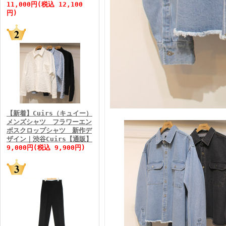
11,000円(税込 12,100
円)
FINEBOYS2026年5月号
【新着】Cuirs（キュイー）
メンズシャツ フラワーエン
ボスクロップシャツ 新作デ
FINEBOYS2026年4月号
ザイン｜渋谷Cuirs【通販】
9,000円(税込 9,900円)