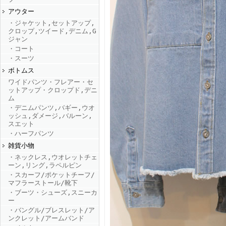
アウター
・ジャケット,セットアップ,
FINEBOYS2025年9月号
クロップ,ツイード,デニム,G
ジャン
・コート
・スーツ
ボトムス
ワイドパンツ・フレアー・セ
ットアップ・クロップド,デニ
ム
・デニムパンツ,バギー,ウオ
ッシュ,ダメージ,バルーン,
FINEBOYS2025年8月号
スエット
・ハーフパンツ
雑貨小物
・ネックレス,ウオレットチェ
ーン,リング,ラペルピン
・スカーフ/ポケットチーフ/
マフラーストール/靴下
・ブーツ・シューズ,スニーカ
ー
・バングル/ブレスレット/ア
FINEBOYS2025年7月号
ンクレット/アームバンド