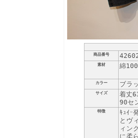
商品番号
4260
素材
綿10
カラー
ブラ
サイズ
着丈6
90セ
特徴
ｷｭ
とヴ
ィン
に柔