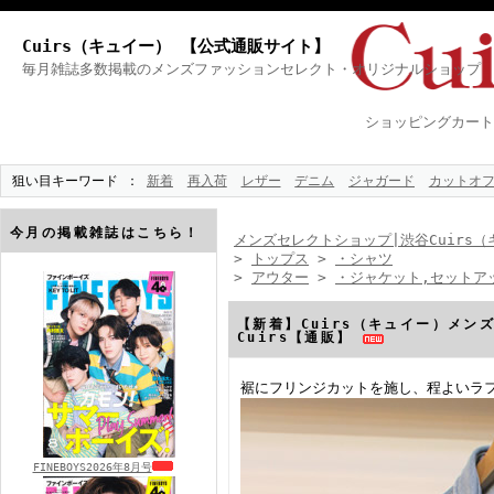
Cuirs（キュイー） 【公式通販サイト】
毎月雑誌多数掲載のメンズファッションセレクト・オリジナルショップ
ショッピングカート
狙い目キーワード
新着
再入荷
レザー
デニム
ジャガード
カットオ
今月の掲載雑誌はこちら！
メンズセレクトショップ|渋谷Cuirs（
>
トップス
>
・シャツ
>
アウター
>
・ジャケット,セットア
【新着】Cuirs（キュイー）メ
Cuirs【通販】
裾にフリンジカットを施し、程よいラ
FINEBOYS2026年8月号