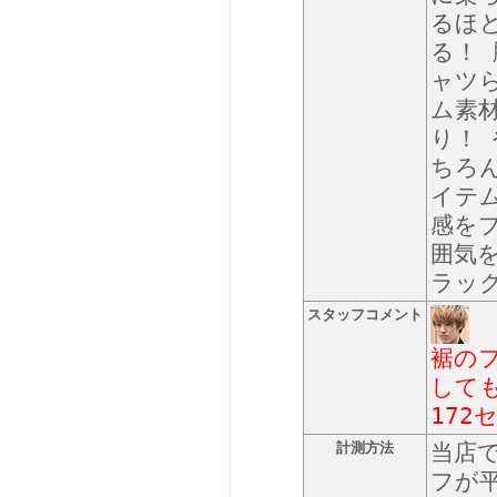
るほ
る！
ャツ
ム素
り！
ちろ
イテ
感を
囲気
ラッ
スタッフコメント
裾の
して
172
計測方法
当店
フが