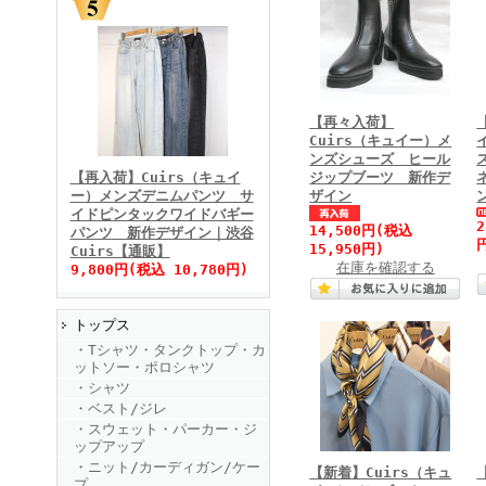
【再々入荷】
FINEBOYS2025年11月号
Cuirs（キュイー）メ
ンズシューズ ヒール
【再入荷】Cuirs（キュイ
ジップブーツ 新作デ
ー）メンズデニムパンツ サ
ザイン
イドピンタックワイドバギー
14,500円
(税込
パンツ 新作デザイン｜渋谷
15,950円)
Cuirs【通販】
在庫を確認する
9,800円(税込 10,780円)
トップス
FINEBOYS2025年10月号
・Tシャツ・タンクトップ・カ
ットソー・ポロシャツ
・シャツ
・ベスト/ジレ
・スウェット・パーカー・ジ
ップアップ
・ニット/カーディガン/ケー
【新着】Cuirs（キュ
プ