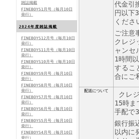
雑誌掲載
代金引
FINEBOYS1月号（毎月10日
円以下3
発行）
くださ
2024年度雑誌掲載
ご注意
FINEBOYS12月号（毎月10日
クレジ
発行）
FINEBOYS2024年5月号
ャンセ
FINEBOYS11月号（毎月10日
発行）
1時間
FINEBOYS10月号（毎月10日
するこ
発行）
FINEBOYS9月号（毎月10日
合にご
発行）
FINEBOYS8月号（毎月10日
発行）
配送について
クレジ
FINEBOYS7月号（毎月10日
15時
発行）
FINEBOYS2024年4月号
FINEBOYS6月号（毎月10日
手配で
発行）
FINEBOYS5月号（毎月10日
銀行振
発行）
以内に
FINEBOYS4月号（毎月10日
発行）