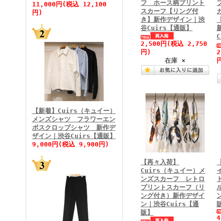
フ ホース柄プリント
11,000円(税込 12,100
スカーフ【リング付
円)
き】新作デザイン｜渋
谷Cuirs【通販】
FINEBOYS2026年5月号
2,500円
(税込 2,750
円)
在庫 ×
【新着】Cuirs（キュイー）
メンズシャツ フラワーエン
ボスクロップシャツ 新作デ
FINEBOYS2026年4月号
ザイン｜渋谷Cuirs【通販】
9,000円(税込 9,900円)
【再々入荷】
Cuirs（キュイー）メ
ンズスカーフ レトロ
プリントスカーフ（リ
ング付き）新作デザイ
ン｜渋谷Cuirs【通
販】