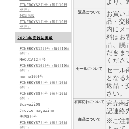
より、
FINEBOYS2月号（毎月10日
発行）
返品について
お買い
雑誌掲載
品・交
FINEBOYS2024年2月号
FINEBOYS1月号（毎月10日
発行）
内にメ
料はお
2023年度雑誌掲載
品、誤
FINEBOYS12月号（毎月10日
だきま
発行）
くださ
MAQUIA12月号
FINEBOYS10月号（毎月10日
セールについて
セール
発行）
FINEBOYS2024年1月号
nonno10月号
となる
2024分バックナンバー
FINEBOYS9月号（毎月10日
2023分バックナンバー
返品・
発行）
2022年分バックナンバー
2020年分バックナンバー
さい。
FINEBOYS8月号（毎月10日
2019年分バックナンバー
2018年分バックナンバー
発行）
2017年分バックナンバー
在庫切れについて
完売商
Scawaii08
2016年分バックナンバー
2015年分バックナンバー
記連絡
Jmovie magazine
2014年分バックナンバー
美的8月号
商品について
※ご注
FINEBOYS7月号（毎月10日
よって
発行）