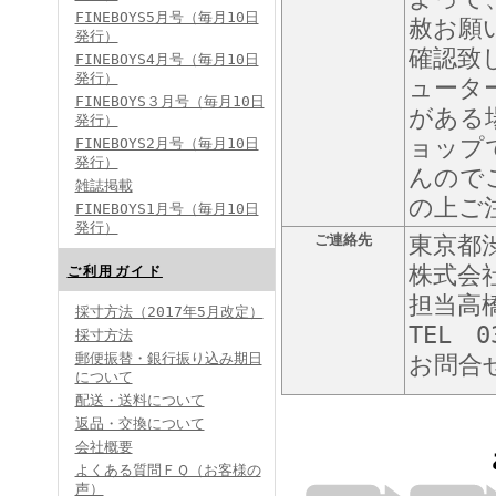
FINEBOYS5月号（毎月10日
赦お願
発行）
確認致
FINEBOYS4月号（毎月10日
発行）
ュータ
FINEBOYS３月号（毎月10日
がある
発行）
ョップ
FINEBOYS2月号（毎月10日
発行）
んので
雑誌掲載
の上ご
FINEBOYS1月号（毎月10日
発行）
ご連絡先
東京都渋
株式会
ご利用ガイド
担当高
採寸方法（2017年5月改定）
TEL 0
採寸方法
郵便振替・銀行振り込み期日
お問合
について
配送・送料について
返品・交換について
会社概要
よくある質問ＦＱ（お客様の
声）