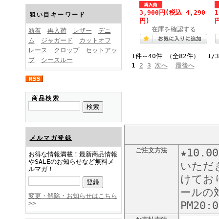
FINEBOYS2025年1月号
3,900円
(税込 4,290
狙い目キーワード
円)
在庫を確認する
新着
再入荷
レザー
デニ
ム
ジャガード
カットオフ
レース
クロップ
セットアッ
1件～40件 （全82件） 1/
プ
シースルー
1
2
3
次へ
最後へ
FINEBOYS2024年12月号
商品検索
メルマガ登録
ご注文方法
★10
お得な情報満載！最新商品情報
やSALEのお知らせなど無料メ
いただ
ルマガ！
けてお
FINEBOYS2024年11月号
ールの対
変更・解除・お知らせはこちら
>>
PM20