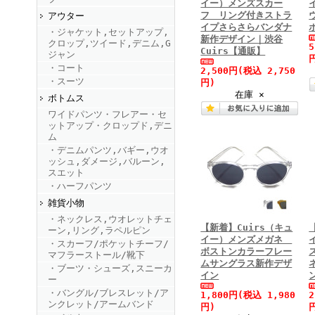
イー）メンズスカー
フ リング付きストラ
アウター
イプさらさらバンダナ
・ジャケット,セットアップ,
FINEBOYS2025年9月号
新作デザイン｜渋谷
クロップ,ツイード,デニム,G
Cuirs【通販】
ジャン
・コート
2,500円
(税込 2,750
・スーツ
円)
在庫 ×
ボトムス
ワイドパンツ・フレアー・セ
ットアップ・クロップド,デニ
ム
・デニムパンツ,バギー,ウオ
ッシュ,ダメージ,バルーン,
FINEBOYS2025年8月号
スエット
・ハーフパンツ
雑貨小物
・ネックレス,ウオレットチェ
【新着】Cuirs（キュ
ーン,リング,ラペルピン
イー）メンズメガネ
・スカーフ/ポケットチーフ/
ボストンカラーフレー
マフラーストール/靴下
ムサングラス新作デザ
・ブーツ・シューズ,スニーカ
イン
ー
・バングル/ブレスレット/ア
FINEBOYS2025年7月号
1,800円
(税込 1,980
ンクレット/アームバンド
円)