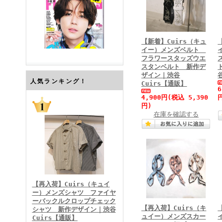
【新着】Cuirs（キュ
イー）メンズベルト
フラワースタッズウエ
スタンベルト 新作デ
ザイン｜渋谷
FINEBOYS2026年7月号
人気ランキング！
Cuirs【通販】
4,900円
(税込 5,390
円)
在庫を確認する
FINEBOYS2026年6月号
【再入荷】Cuirs（キュイ
ー）メンズシャツ ファイヤ
ーバックルクロップチェック
【再入荷】Cuirs（キ
シャツ 新作デザイン｜渋谷
ュイー）メンズスカー
Cuirs【通販】