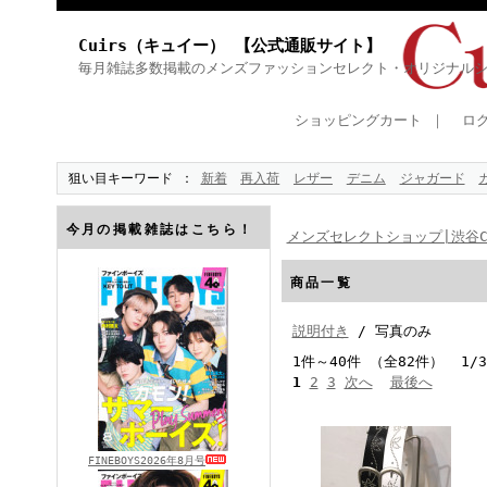
Cuirs（キュイー） 【公式通販サイト】
毎月雑誌多数掲載のメンズファッションセレクト・オリジナル
ショッピングカート
｜
ロ
狙い目キーワード
新着
再入荷
レザー
デニム
ジャガード
今月の掲載雑誌はこちら！
メンズセレクトショップ|渋谷Cu
商品一覧
説明付き
/ 写真のみ
1件～40件 （全82件） 1/
1
2
3
次へ
最後へ
FINEBOYS2026年8月号