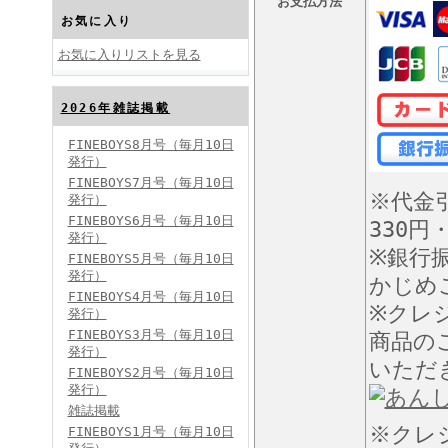
お支払方法
お気に入り
お気に入りリストを見る
2026年雑誌掲載
FINEBOYS2024年10月号
FINEBOYS8月号（毎月10日
発行）
FINEBOYS7月号（毎月10日
※代金
発行）
FINEBOYS6月号（毎月10日
330円
発行）
※銀行
FINEBOYS5月号（毎月10日
発行）
かじめ
FINEBOYS4月号（毎月10日
FINEBOYS2024年9月号
※クレ
発行）
FINEBOYS3月号（毎月10日
商品の
発行）
いただ
FINEBOYS2月号（毎月10日
発行）
雑誌掲載
※クレ
FINEBOYS1月号（毎月10日