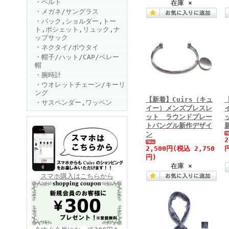
・ベルト
在庫 ×
・メガネ/サングラス
・バック,ショルダー,トー
ト,ポシェット,リュック,ナ
ップサック
・ネクタイ/ボウタイ
・帽子/ハット/CAP/ベレー
帽
・腕時計
FINEBOYS2025年6月号
・ウオレットチェーン/キーリ
ング
【新着】Cuirs（キュ
・サスペンダー,ワッペン
イー）メンズブレスレ
ット ラウンドプレー
トバングル新作デザイ
ン
2,500円
(税込 2,750
円)
在庫 ×
FINEBOYS2025年5月号
スマホ購入はこちらから