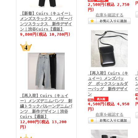
FINEBOYS2026年3月号
2,500円
(税込 2,750
円)
【新着】Cuirs（キュイー）
在庫を確認する
メンズスラックス バギーパ
ンツスラックス 新作デザイ
ン｜渋谷Cuirs【通販】
9,800円(税込 10,780円)
FINEBOYS2026年2月号
【再入荷】Cuirs（キ
ュイー）メンズバッ
グ ボックスショルダ
ーバッグ 新作デザイ
ン
【再入荷】Cuirs（キュイ
ー）メンズデニムパンツ 刺
4,500円
(税込 4,950
繍トラックバルーンデニムパ
円)
ンツ 新作デザイン｜渋谷
在庫を確認する
Cuirs【通販】
FINEBOYS2026年1月号
12,000円(税込 13,200
円)