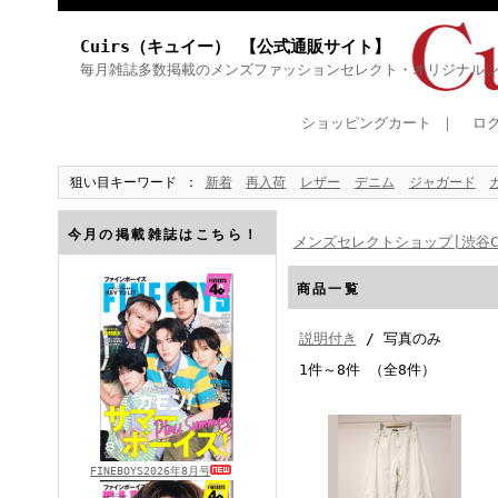
Cuirs（キュイー） 【公式通販サイト】
毎月雑誌多数掲載のメンズファッションセレクト・オリジナル
ショッピングカート
｜
ロ
狙い目キーワード
新着
再入荷
レザー
デニム
ジャガード
今月の掲載雑誌はこちら！
メンズセレクトショップ|渋谷Cu
商品一覧
説明付き
/ 写真のみ
1件～8件 （全8件）
FINEBOYS2026年8月号