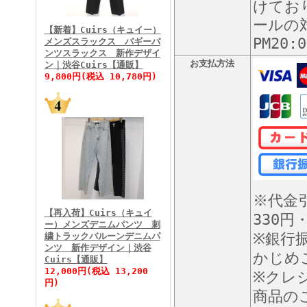
けてお
FINEBOYS2026年3月号
ールの対
【新着】Cuirs（キュイー）
PM20
メンズスラックス バギーパ
ンツスラックス 新作デザイ
お支払方法
ン｜渋谷Cuirs【通販】
9,800円(税込 10,780円)
FINEBOYS2026年2月号
※代金
【再入荷】Cuirs（キュイ
330円
ー）メンズデニムパンツ 刺
※銀行
繍トラックバルーンデニムパ
ンツ 新作デザイン｜渋谷
かじめ
Cuirs【通販】
FINEBOYS2026年1月号
12,000円(税込 13,200
※クレ
円)
商品の