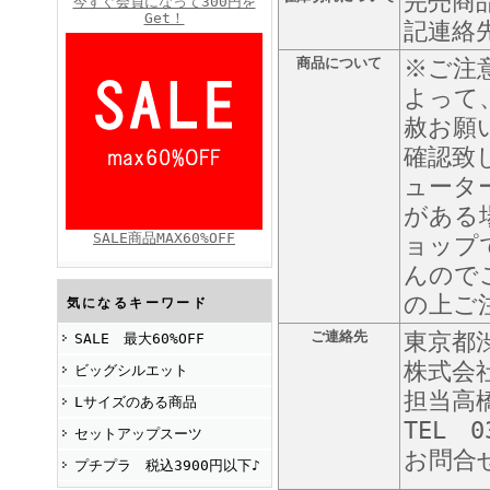
完売商
今すぐ会員になって300円を
Get！
記連絡
商品について
※ご注
FINEBOYS2025年4月号
よって
赦お願
確認致
ュータ
がある
SALE商品MAX60%OFF
ョップ
んので
FINEBOYS2025年2月号
の上ご
気になるキーワード
ご連絡先
東京都渋
SALE 最大60%OFF
株式会
ビッグシルエット
担当高
Lサイズのある商品
TEL 0
セットアップスーツ
お問合
プチプラ 税込3900円以下♪