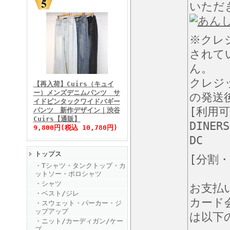
いただ
※クレ
されて
FINEBOYS2025年11月号
ん。
クレジ
【再入荷】Cuirs（キュイ
ー）メンズデニムパンツ サ
の発送
イドピンタックワイドバギー
[利用
パンツ 新作デザイン｜渋谷
Cuirs【通販】
DINERS
9,800円(税込 10,780円)
DC
トップス
[分割
FINEBOYS2025年10月号
・Tシャツ・タンクトップ・カ
ットソー・ポロシャツ
・シャツ
お支払
・ベスト/ジレ
カード
・スウェット・パーカー・ジ
ップアップ
は以下
・ニット/カーディガン/ケー
プ