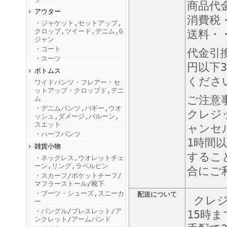
商品代
アウター
消費税
・ジャケット,セットアップ,
FINEBOYS2025年9月号
クロップ,ツイード,デニム,G
送料・・
ジャン
・コート
代金引
・スーツ
円以下3
ボトムス
くださ
ワイドパンツ・フレアー・セ
ットアップ・クロップド,デニ
ご注意
ム
・デニムパンツ,バギー,ウオ
クレジ
ッシュ,ダメージ,バルーン,
FINEBOYS2025年8月号
スエット
ャンセ
・ハーフパンツ
1時間
雑貨小物
するこ
・ネックレス,ウオレットチェ
ーン,リング,ラペルピン
合にご
・スカーフ/ポケットチーフ/
マフラーストール/靴下
・ブーツ・シューズ,スニーカ
配送について
クレジ
ー
・バングル/ブレスレット/ア
FINEBOYS2025年7月号
15時
ンクレット/アームバンド