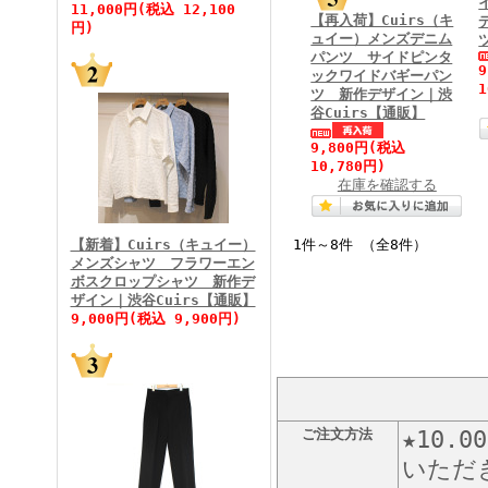
11,000円(税込 12,100
【再入荷】Cuirs（キ
円)
ュイー）メンズデニム
パンツ サイドピンタ
ックワイドバギーパン
1
ツ 新作デザイン｜渋
FINEBOYS2026年5月号
谷Cuirs【通販】
9,800円
(税込
10,780円)
在庫を確認する
【新着】Cuirs（キュイー）
1件～8件 （全8件）
メンズシャツ フラワーエン
ボスクロップシャツ 新作デ
FINEBOYS2026年4月号
ザイン｜渋谷Cuirs【通販】
9,000円(税込 9,900円)
ご注文方法
★10
いただ