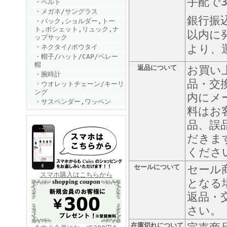
手配で
・ベルト
・メガネ/サングラス
銀行振
・バック,ショルダー,トー
ト,ポシェット,リュック,ナ
以内に
ップサック
より、
・ネクタイ/ボウタイ
・帽子/ハット/CAP/ベレー
帽
返品について
お買い
・腕時計
FINEBOYS2025年6月号
品・交
・ウオレットチェーン/キーリ
ング
内にメ
・サスペンダー,ワッペン
料はお
品、誤
だきま
くださ
セールについて
セール
FINEBOYS2025年5月号
スマホ購入はこちらから
となる
返品・
さい。
在庫切れについて