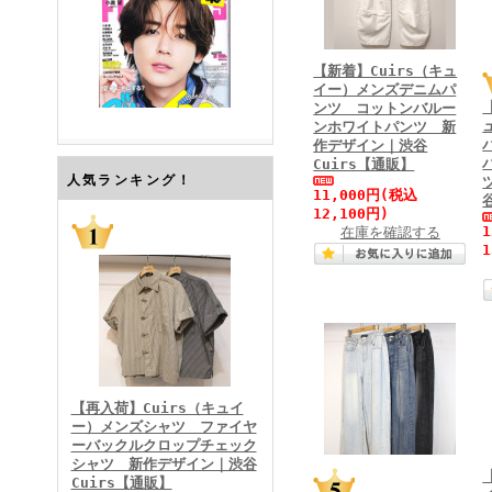
【新着】Cuirs（キュ
イー）メンズデニムパ
ンツ コットンバルー
ンホワイトパンツ 新
作デザイン｜渋谷
Cuirs【通販】
FINEBOYS2026年7月号
人気ランキング！
11,000円
(税込
12,100円)
在庫を確認する
1
FINEBOYS2026年6月号
【再入荷】Cuirs（キュイ
ー）メンズシャツ ファイヤ
ーバックルクロップチェック
シャツ 新作デザイン｜渋谷
Cuirs【通販】