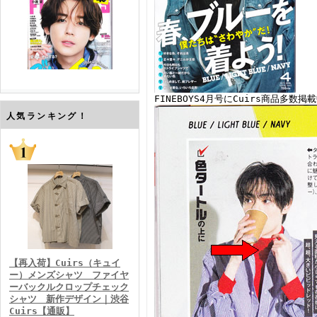
FINEBOYS4月号にCuirs商品多
FINEBOYS2026年7月号
人気ランキング！
FINEBOYS2026年6月号
【再入荷】Cuirs（キュイ
ー）メンズシャツ ファイヤ
ーバックルクロップチェック
シャツ 新作デザイン｜渋谷
Cuirs【通販】