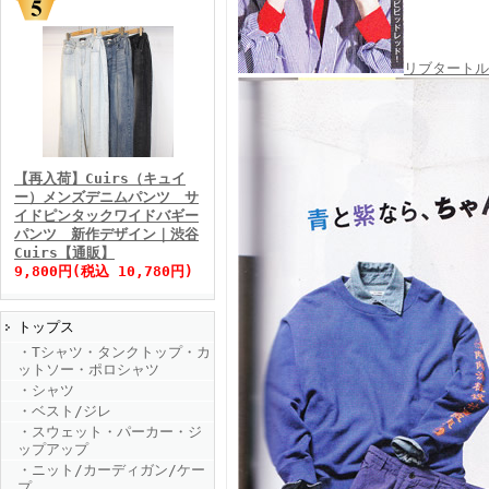
リブタートル
FINEBOYS2025年11月号
【再入荷】Cuirs（キュイ
ー）メンズデニムパンツ サ
イドピンタックワイドバギー
パンツ 新作デザイン｜渋谷
Cuirs【通販】
9,800円(税込 10,780円)
トップス
FINEBOYS2025年10月号
・Tシャツ・タンクトップ・カ
ットソー・ポロシャツ
・シャツ
・ベスト/ジレ
・スウェット・パーカー・ジ
ップアップ
・ニット/カーディガン/ケー
プ