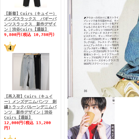
FINEBOYS2026年3月号
【新着】Cuirs（キュイー）
メンズスラックス バギーパ
ンツスラックス 新作デザイ
ン｜渋谷Cuirs【通販】
9,800円(税込 10,780円)
FINEBOYS2026年2月号
【再入荷】Cuirs（キュイ
ー）メンズデニムパンツ 刺
繍トラックバルーンデニムパ
ンツ 新作デザイン｜渋谷
Cuirs【通販】
FINEBOYS2026年1月号
12,000円(税込 13,200
円)