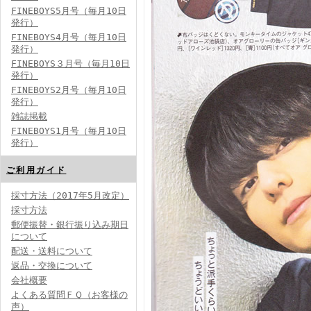
FINEBOYS5月号（毎月10日
発行）
FINEBOYS4月号（毎月10日
発行）
FINEBOYS３月号（毎月10日
発行）
FINEBOYS2月号（毎月10日
発行）
雑誌掲載
FINEBOYS1月号（毎月10日
発行）
ご利用ガイド
採寸方法（2017年5月改定）
採寸方法
郵便振替・銀行振り込み期日
について
配送・送料について
返品・交換について
会社概要
よくある質問ＦＱ（お客様の
声）