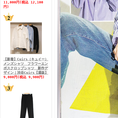
11,000円(税込 12,100
円)
FINEBOYS2026年5月号
【新着】Cuirs（キュイー）
メンズシャツ フラワーエン
ボスクロップシャツ 新作デ
FINEBOYS2026年4月号
ザイン｜渋谷Cuirs【通販】
9,000円(税込 9,900円)