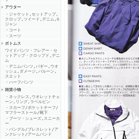
アウター
・ジャケット,セットアップ,
FINEBOYS2025年9月号
クロップ,ツイード,デニム,G
ジャン
・コート
・スーツ
ボトムス
ワイドパンツ・フレアー・セ
ットアップ・クロップド,デニ
ム
・デニムパンツ,バギー,ウオ
ッシュ,ダメージ,バルーン,
FINEBOYS2025年8月号
スエット
・ハーフパンツ
雑貨小物
・ネックレス,ウオレットチェ
ーン,リング,ラペルピン
・スカーフ/ポケットチーフ/
マフラーストール/靴下
・ブーツ・シューズ,スニーカ
ー
・バングル/ブレスレット/ア
FINEBOYS2025年7月号
ンクレット/アームバンド