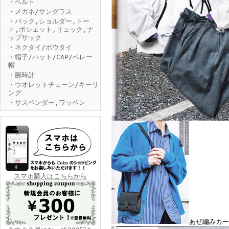
・ベルト
・メガネ/サングラス
・バック,ショルダー,トー
ト,ポシェット,リュック,ナ
ップサック
・ネクタイ/ボウタイ
・帽子/ハット/CAP/ベレー
帽
・腕時計
FINEBOYS2025年6月号
・ウオレットチェーン/キーリ
ング
・サスペンダー,ワッペン
FINEBOYS2025年5月号
スマホ購入はこちらから
あぜ編みカー