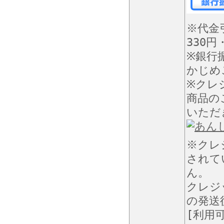
※代金
330
※銀行
かじめ
※クレ
商品の
いただ
※クレ
されて
ん。
クレジ
の発送
[利用