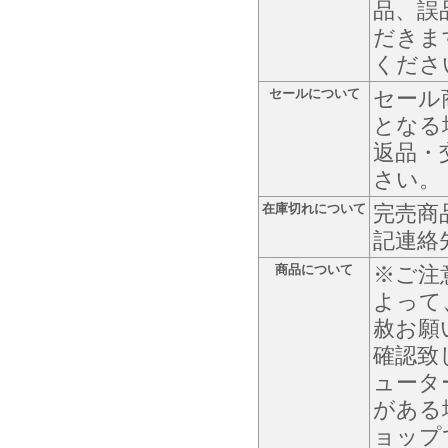
品、誤
だきま
くださ
セールについて
セール
となる
返品・
さい。
在庫切れについて
完売商
記連絡
商品について
※ご注
よって
赦お願
確認致
ュータ
がある
ョップ