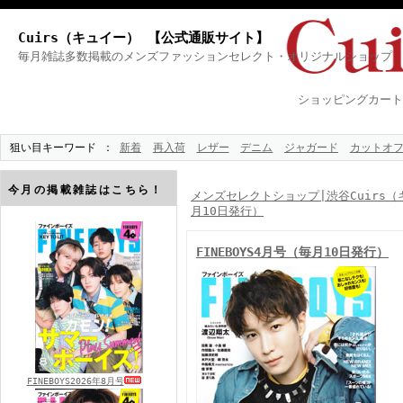
Cuirs（キュイー） 【公式通販サイト】
毎月雑誌多数掲載のメンズファッションセレクト・オリジナルショップ
ショッピングカート
狙い目キーワード
新着
再入荷
レザー
デニム
ジャガード
カットオ
今月の掲載雑誌はこちら！
メンズセレクトショップ|渋谷Cuirs（
月10日発行）
FINEBOYS4月号（毎月10日発行）
FINEBOYS2026年8月号