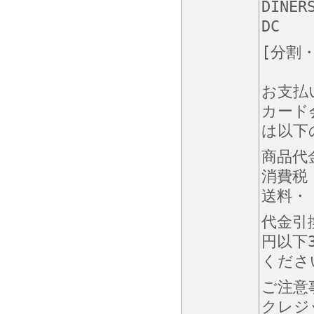
DINER
DC
[分割
お支払
カード
は以下
商品代
消費税
送料・・
代金引
円以下
くださ
ご注意
クレジ