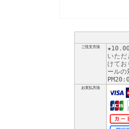
ご注文方法
★10
いただ
けてお
ールの
PM20
お支払方法