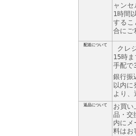
ャンセ
1時間
するこ
合にご
配送について
クレジ
15時
手配で
銀行振
以内に
より、
返品について
お買い
品・交
内にメ
料はお