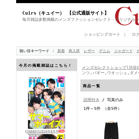
Cuirs（キュイー） 【公式通販サイト】
毎月雑誌多数掲載のメンズファッションセレクト・オリジナル
ショッピングカート
｜
ロ
狙い目キーワード
新着
再入荷
レザー
デニム
ジャガード
今月の掲載雑誌はこちら！
メンズセレクトショップ|渋谷Cu
ンツ,バギー,ウオッシュ,ダメ
商品一覧
説明付き
/ 写真のみ
1件～5件 （全5件）
FINEBOYS2026年8月号