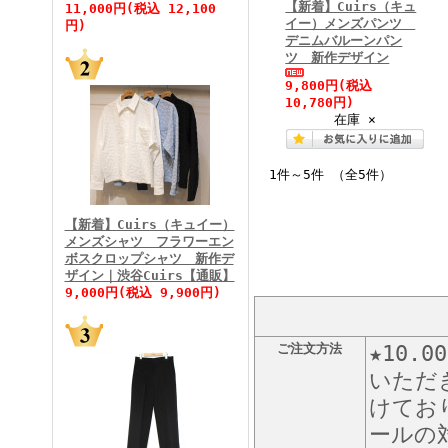
【新着】Cuirs（キュ
11,000円(税込 12,100
イー）メンズパンツ
円)
デニムバルーンパン
ツ 新作デザイン
9,800円
(税込
FINEBOYS2026年5月号
10,780円)
在庫 ×
1件～5件 （全5件）
【新着】Cuirs（キュイー）
メンズシャツ フラワーエン
ボスクロップシャツ 新作デ
FINEBOYS2026年4月号
ザイン｜渋谷Cuirs【通販】
9,000円(税込 9,900円)
ご注文方法
★10
いただ
けてお
ールの対