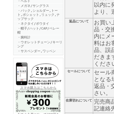
・ベルト
以内に
・メガネ/サングラス
・バック,ショルダー,トー
より、
ト,ポシェット,リュック,ナ
ップサック
返品について
お買い
・ネクタイ/ボウタイ
品・交
・帽子/ハット/CAP/ベレー
帽
内にメ
・腕時計
FINEBOYS2025年6月号
料はお
・ウオレットチェーン/キーリ
ング
品、誤
・サスペンダー,ワッペン
だきま
くださ
セールについて
セール
となる
返品・
FINEBOYS2025年5月号
スマホ購入はこちらから
さい。
在庫切れについて
完売商
記連絡