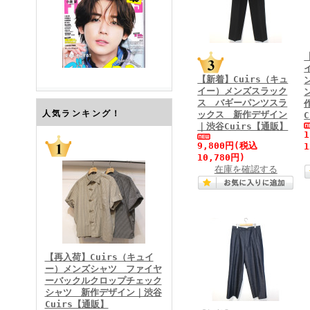
【新着】Cuirs（キュ
イー）メンズスラック
ス バギーパンツスラ
FINEBOYS2026年7月号
人気ランキング！
ックス 新作デザイン
｜渋谷Cuirs【通販】
9,800円
(税込
1
10,780円)
在庫を確認する
FINEBOYS2026年6月号
【再入荷】Cuirs（キュイ
ー）メンズシャツ ファイヤ
ーバックルクロップチェック
シャツ 新作デザイン｜渋谷
Cuirs【通販】