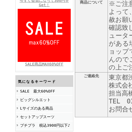
今すぐ会員になって300円を
商品について
※ご注
Get！
よって
赦お願
FINEBOYS2025年4月号
確認致
ュータ
がある
ョップ
んので
SALE商品MAX60%OFF
の上ご
ご連絡先
東京都渋
FINEBOYS2025年2月号
気になるキーワード
株式会
SALE 最大60%OFF
担当高
ビッグシルエット
TEL 0
お問合
Lサイズのある商品
セットアップスーツ
プチプラ 税込3900円以下♪