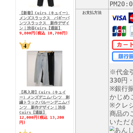
PM20
FINEBOYS2026年3月号
お支払方法
【新着】Cuirs（キュイー）
メンズスラックス バギーパ
ンツスラックス 新作デザイ
ン｜渋谷Cuirs【通販】
9,800円(税込 10,780円)
FINEBOYS2026年2月号
※代金
330円
※銀行
【再入荷】Cuirs（キュイ
かじめ
ー）メンズデニムパンツ 刺
繍トラックバルーンデニムパ
※クレ
ンツ 新作デザイン｜渋谷
商品の
Cuirs【通販】
FINEBOYS2026年1月号
12,000円(税込 13,200
いただ
円)