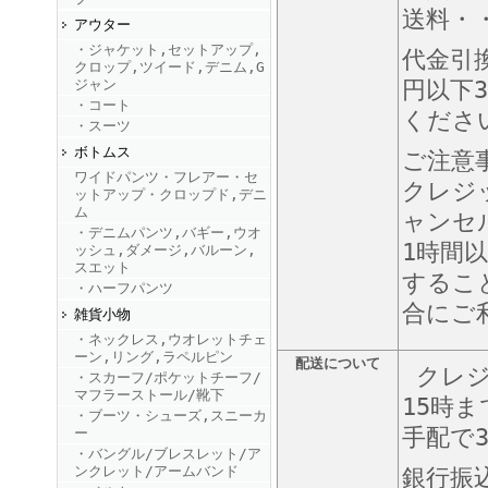
送料・・
アウター
・ジャケット,セットアップ,
FINEBOYS2025年9月号
代金引
クロップ,ツイード,デニム,G
ジャン
円以下3
・コート
くださ
・スーツ
ボトムス
ご注意
ワイドパンツ・フレアー・セ
クレジ
ットアップ・クロップド,デニ
ム
ャンセ
・デニムパンツ,バギー,ウオ
1時間
ッシュ,ダメージ,バルーン,
FINEBOYS2025年8月号
スエット
するこ
・ハーフパンツ
合にご
雑貨小物
・ネックレス,ウオレットチェ
ーン,リング,ラペルピン
配送について
クレジ
・スカーフ/ポケットチーフ/
マフラーストール/靴下
15時
・ブーツ・シューズ,スニーカ
手配で
ー
・バングル/ブレスレット/ア
FINEBOYS2025年7月号
ンクレット/アームバンド
銀行振