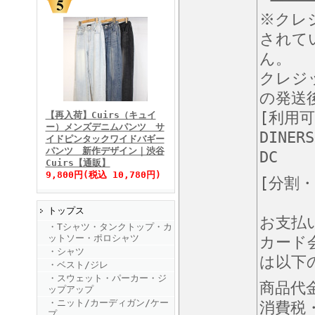
※クレ
されて
ん。
クレジ
FINEBOYS2025年11月号
の発送
[利用
【再入荷】Cuirs（キュイ
ー）メンズデニムパンツ サ
DINERS
イドピンタックワイドバギー
パンツ 新作デザイン｜渋谷
DC
Cuirs【通販】
9,800円(税込 10,780円)
[分割
トップス
FINEBOYS2025年10月号
お支払
・Tシャツ・タンクトップ・カ
ットソー・ポロシャツ
カード
・シャツ
は以下
・ベスト/ジレ
・スウェット・パーカー・ジ
商品代
ップアップ
・ニット/カーディガン/ケー
消費税
プ