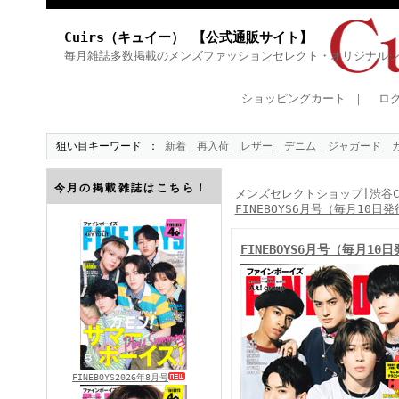
Cuirs（キュイー） 【公式通販サイト】
毎月雑誌多数掲載のメンズファッションセレクト・オリジナル
ショッピングカート
｜
ロ
狙い目キーワード
新着
再入荷
レザー
デニム
ジャガード
今月の掲載雑誌はこちら！
メンズセレクトショップ|渋谷Cu
FINEBOYS6月号（毎月10日発
FINEBOYS6月号（毎月10
FINEBOYS2026年8月号