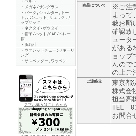
・ベルト
商品について
※ご注
・メガネ/サングラス
・バック,ショルダー,トー
よって
ト,ポシェット,リュック,ナ
赦お願
ップサック
・ネクタイ/ボウタイ
確認致
・帽子/ハット/CAP/ベレー
ュータ
帽
・腕時計
がある
FINEBOYS2025年6月号
・ウオレットチェーン/キーリ
ョップ
ング
・サスペンダー,ワッペン
んので
の上ご
ご連絡先
東京都渋
株式会
担当高
FINEBOYS2025年5月号
スマホ購入はこちらから
TEL 0
お問合