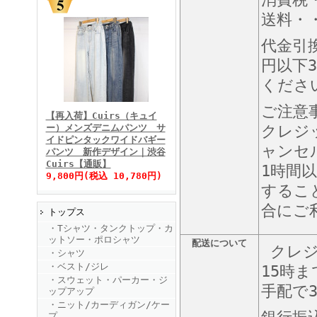
送料・・
代金引
円以下3
くださ
FINEBOYS2025年11月号
ご注意
【再入荷】Cuirs（キュイ
ー）メンズデニムパンツ サ
クレジ
イドピンタックワイドバギー
ャンセ
パンツ 新作デザイン｜渋谷
Cuirs【通販】
1時間
9,800円(税込 10,780円)
するこ
合にご
トップス
FINEBOYS2025年10月号
・Tシャツ・タンクトップ・カ
ットソー・ポロシャツ
配送について
クレジ
・シャツ
・ベスト/ジレ
15時
・スウェット・パーカー・ジ
手配で
ップアップ
・ニット/カーディガン/ケー
プ