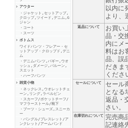
銀行振
アウター
以内に
・ジャケット,セットアップ,
FINEBOYS2025年9月号
より、
クロップ,ツイード,デニム,G
ジャン
返品について
お買い
・コート
・スーツ
品・交
ボトムス
内にメ
ワイドパンツ・フレアー・セ
料はお
ットアップ・クロップド,デニ
ム
品、誤
・デニムパンツ,バギー,ウオ
だきま
ッシュ,ダメージ,バルーン,
FINEBOYS2025年8月号
スエット
くださ
・ハーフパンツ
雑貨小物
セールについて
セール
・ネックレス,ウオレットチェ
となる
ーン,リング,ラペルピン
返品・
・スカーフ/ポケットチーフ/
マフラーストール/靴下
さい。
・ブーツ・シューズ,スニーカ
ー
在庫切れについて
完売商
・バングル/ブレスレット/ア
FINEBOYS2025年7月号
記連絡
ンクレット/アームバンド