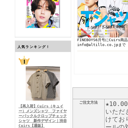
FINEBOYS6月号にCuir
info@altillo.co.jpまで
FINEBOYS2026年7月号
人気ランキング！
FINEBOYS2026年6月号
ご注文方法
★10
【再入荷】Cuirs（キュイ
いただ
ー）メンズシャツ ファイヤ
ーバックルクロップチェック
けてお
シャツ 新作デザイン｜渋谷
Cuirs【通販】
ールの対