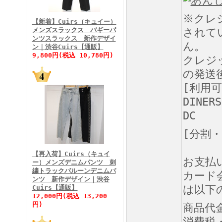
FINEBOYS2026年3月号
※クレ
【新着】Cuirs（キュイー）
メンズスラックス バギーパ
されて
ンツスラックス 新作デザイ
ん。
ン｜渋谷Cuirs【通販】
9,800円(税込 10,780円)
クレジ
の発送
[利用
FINEBOYS2026年2月号
DINERS
DC
[分割
【再入荷】Cuirs（キュイ
お支払
ー）メンズデニムパンツ 刺
繍トラックバルーンデニムパ
カード
ンツ 新作デザイン｜渋谷
は以下
Cuirs【通販】
FINEBOYS2026年1月号
12,000円(税込 13,200
円)
商品代
消費税