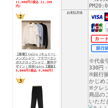
11,000円(税込 12,100
PM20
円)
お支払方法
FINEBOYS2026年5月号
【新着】Cuirs（キュイー）
メンズシャツ フラワーエン
※代金
ボスクロップシャツ 新作デ
FINEBOYS2026年4月号
ザイン｜渋谷Cuirs【通販】
330円
9,000円(税込 9,900円)
※銀行
かじめ
※クレ
商品の
いただ