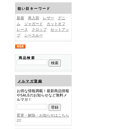
FINEBOYS2025年1月号
狙い目キーワード
新着
再入荷
レザー
デニ
ム
ジャガード
カットオフ
レース
クロップ
セットアッ
プ
シースルー
FINEBOYS2024年12月号
商品検索
メルマガ登録
お得な情報満載！最新商品情報
やSALEのお知らせなど無料メ
ルマガ！
FINEBOYS2024年11月号
変更・解除・お知らせはこちら
>>