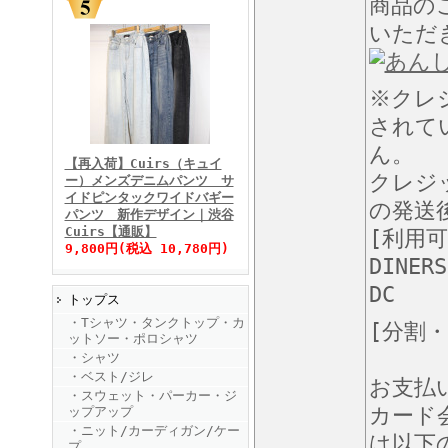
商品の
いただ
※クレ
FINEBOYS2025年11月号
されて
ん。
【再入荷】Cuirs（キュイ
クレジ
ー）メンズデニムパンツ サ
イドピンタックワイドバギー
の発送
パンツ 新作デザイン｜渋谷
Cuirs【通販】
[利用
9,800円(税込 10,780円)
DINERS
DC
トップス
FINEBOYS2025年10月号
・Tシャツ・タンクトップ・カ
[分割
ットソー・ポロシャツ
・シャツ
・ベスト/ジレ
お支払
・スウェット・パーカー・ジ
カード
ップアップ
・ニット/カーディガン/ケー
は以下
プ