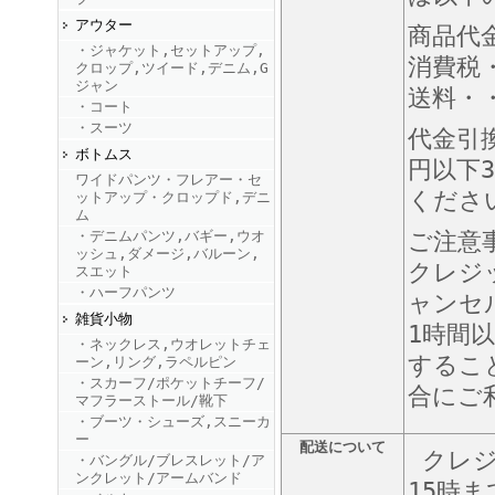
アウター
商品代
・ジャケット,セットアップ,
FINEBOYS2025年9月号
消費税
クロップ,ツイード,デニム,G
ジャン
送料・・
・コート
・スーツ
代金引
ボトムス
円以下3
ワイドパンツ・フレアー・セ
くださ
ットアップ・クロップド,デニ
ム
・デニムパンツ,バギー,ウオ
ご注意
ッシュ,ダメージ,バルーン,
FINEBOYS2025年8月号
クレジ
スエット
・ハーフパンツ
ャンセ
雑貨小物
1時間
・ネックレス,ウオレットチェ
するこ
ーン,リング,ラペルピン
・スカーフ/ポケットチーフ/
合にご
マフラーストール/靴下
・ブーツ・シューズ,スニーカ
ー
配送について
クレジ
・バングル/ブレスレット/ア
FINEBOYS2025年7月号
ンクレット/アームバンド
15時