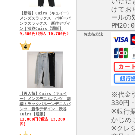
いただ
FINEBOYS2026年3月号
けてお
【新着】Cuirs（キュイー）
ールの対
メンズスラックス バギーパ
ンツスラックス 新作デザイ
PM20
ン｜渋谷Cuirs【通販】
9,800円(税込 10,780円)
お支払方法
FINEBOYS2026年2月号
※代金
【再入荷】Cuirs（キュイ
ー）メンズデニムパンツ 刺
330円
繍トラックバルーンデニムパ
ンツ 新作デザイン｜渋谷
※銀行
Cuirs【通販】
FINEBOYS2026年1月号
かじめ
12,000円(税込 13,200
円)
※クレ