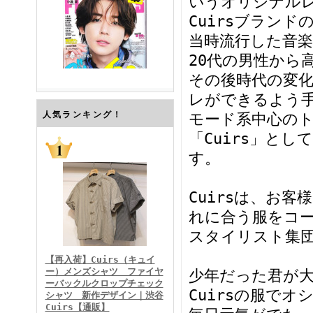
いうオリジナルレ
Cuirsブランド
当時流行した音
20代の男性から
その後時代の変
レができるよう
FINEBOYS2026年7月号
人気ランキング！
モード系中心の
「Cuirs」とし
す。
Cuirsは、お
れに合う服をコ
スタイリスト集
FINEBOYS2026年6月号
【再入荷】Cuirs（キュイ
ー）メンズシャツ ファイヤ
少年だった君が
ーバックルクロップチェック
Cuirsの服で
シャツ 新作デザイン｜渋谷
Cuirs【通販】