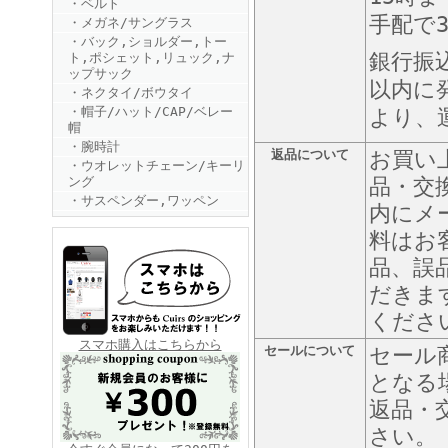
・ベルト
手配で
・メガネ/サングラス
・バック,ショルダー,トー
銀行振
ト,ポシェット,リュック,ナ
ップサック
以内に
・ネクタイ/ボウタイ
・帽子/ハット/CAP/ベレー
より、
帽
・腕時計
返品について
お買い
FINEBOYS2025年6月号
・ウオレットチェーン/キーリ
ング
品・交
・サスペンダー,ワッペン
内にメ
料はお
品、誤
だきま
くださ
FINEBOYS2025年5月号
スマホ購入はこちらから
セールについて
セール
となる
返品・
さい。