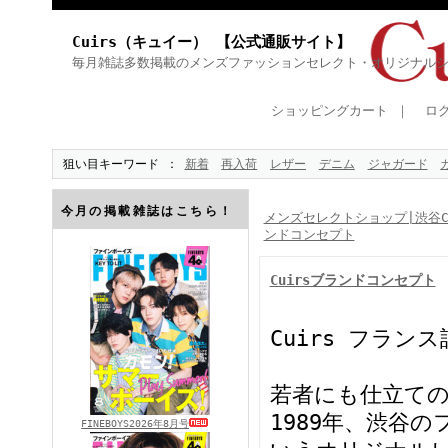
Cuirs（キュイー） 【公式通販サイト】
毎月雑誌多数掲載のメンズファッションセレクト・オリジナル
ショッピングカート
｜
ロ
狙い目キーワード
新着
再入荷
レザー
デニム
ジャガード
今月の掲載雑誌はこちら！
メンズセレクトショップ|渋谷Cu
ンドコンセプト
Cuirsブランドコンセプト
Cuirs フラン
若者にも仕立て
1989年、渋谷の
FINEBOYS2026年8月号