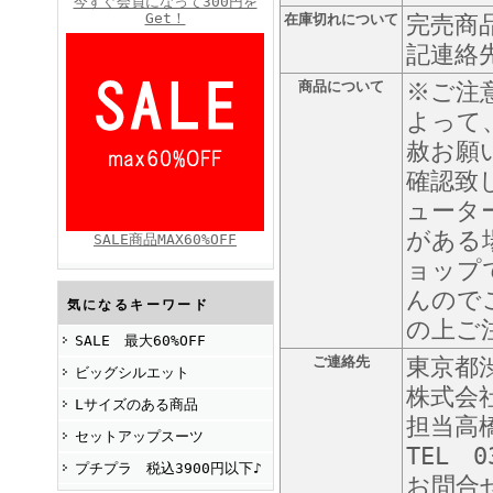
今すぐ会員になって300円を
Get！
在庫切れについて
完売商
記連絡
商品について
※ご注
FINEBOYS2025年4月号
よって
赦お願
確認致
ュータ
がある
SALE商品MAX60%OFF
ョップ
FINEBOYS2025年2月号
んので
気になるキーワード
の上ご
SALE 最大60%OFF
ご連絡先
東京都渋
ビッグシルエット
株式会
Lサイズのある商品
担当高
セットアップスーツ
TEL 0
プチプラ 税込3900円以下♪
お問合