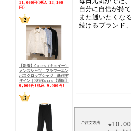
毎日元気がでた
11,000円(税込 12,100
自分に自信が持
円)
また通いたくな
続けるブランド、
FINEBOYS2026年5月号
【新着】Cuirs（キュイー）
メンズシャツ フラワーエン
ボスクロップシャツ 新作デ
FINEBOYS2026年4月号
ザイン｜渋谷Cuirs【通販】
9,000円(税込 9,900円)
ご注文方法
★10