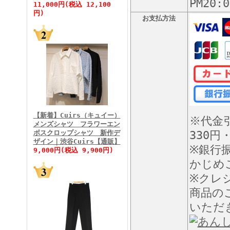
PM20
11,000円(税込 12,100
円)
お支払方法
FINEBOYS2026年5月号
【新着】Cuirs（キュイー）
※代金
メンズシャツ フラワーエン
ボスクロップシャツ 新作デ
330円
FINEBOYS2026年4月号
ザイン｜渋谷Cuirs【通販】
※銀行
9,000円(税込 9,900円)
かじめ
※クレ
商品の
いただ