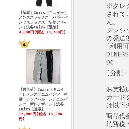
FINEBOYS2026年3月号
※クレ
【新着】Cuirs（キュイー）
されて
メンズスラックス バギーパ
ん。
ンツスラックス 新作デザイ
ン｜渋谷Cuirs【通販】
クレジ
9,800円(税込 10,780円)
の発送
[利用
DINERS
FINEBOYS2026年2月号
DC
[分割
お支払
【再入荷】Cuirs（キュイ
ー）メンズデニムパンツ 刺
カード
繍トラックバルーンデニムパ
は以下
ンツ 新作デザイン｜渋谷
Cuirs【通販】
FINEBOYS2026年1月号
12,000円(税込 13,200
商品代
円)
消費税