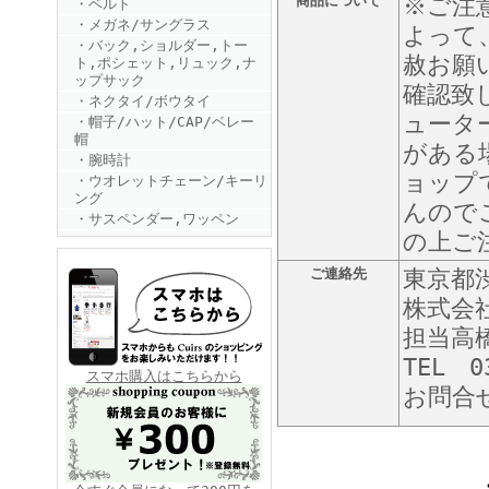
商品について
※ご注
・ベルト
・メガネ/サングラス
よって
・バック,ショルダー,トー
赦お願
ト,ポシェット,リュック,ナ
ップサック
確認致
・ネクタイ/ボウタイ
ュータ
・帽子/ハット/CAP/ベレー
帽
がある
・腕時計
FINEBOYS2025年6月号
ョップ
・ウオレットチェーン/キーリ
ング
んので
・サスペンダー,ワッペン
の上ご
ご連絡先
東京都渋
株式会
担当高
TEL 0
FINEBOYS2025年5月号
スマホ購入はこちらから
お問合