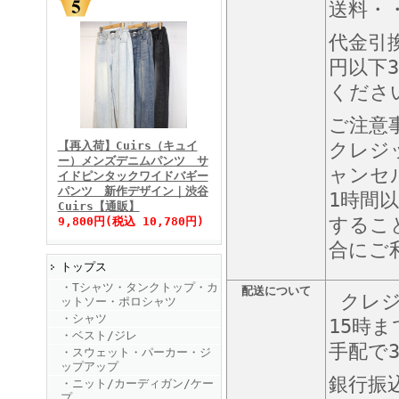
送料・・
代金引
円以下3
くださ
FINEBOYS2025年11月号
ご注意
【再入荷】Cuirs（キュイ
クレジ
ー）メンズデニムパンツ サ
ャンセ
イドピンタックワイドバギー
パンツ 新作デザイン｜渋谷
1時間
Cuirs【通販】
するこ
9,800円(税込 10,780円)
合にご
トップス
FINEBOYS2025年10月号
・Tシャツ・タンクトップ・カ
配送について
クレジ
ットソー・ポロシャツ
・シャツ
15時
・ベスト/ジレ
手配で
・スウェット・パーカー・ジ
ップアップ
銀行振
・ニット/カーディガン/ケー
プ