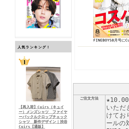
FINEBOYS8月号
FINEBOYS2026年7月号
人気ランキング！
ご注文方法
★10
FINEBOYS2026年6月号
いただ
【再入荷】Cuirs（キュイ
ー）メンズシャツ ファイヤ
けてお
ーバックルクロップチェック
シャツ 新作デザイン｜渋谷
ールの対
Cuirs【通販】