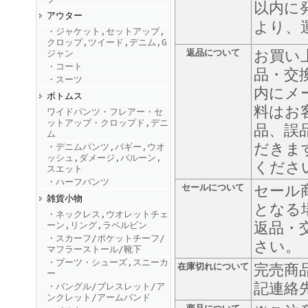
以内に
アウター
より、
・ジャケット,セットアップ,
FINEBOYS2025年9月号
クロップ,ツイード,デニム,G
返品について
お買い
ジャン
・コート
品・交
・スーツ
内にメ
ボトムス
料はお
ワイドパンツ・フレアー・セ
ットアップ・クロップド,デニ
品、誤
ム
だきま
・デニムパンツ,バギー,ウオ
ッシュ,ダメージ,バルーン,
FINEBOYS2025年8月号
くださ
スエット
・ハーフパンツ
セールについて
セール
雑貨小物
となる
・ネックレス,ウオレットチェ
返品・
ーン,リング,ラペルピン
・スカーフ/ポケットチーフ/
さい。
マフラーストール/靴下
・ブーツ・シューズ,スニーカ
在庫切れについて
完売商
ー
記連絡
・バングル/ブレスレット/ア
FINEBOYS2025年7月号
ンクレット/アームバンド