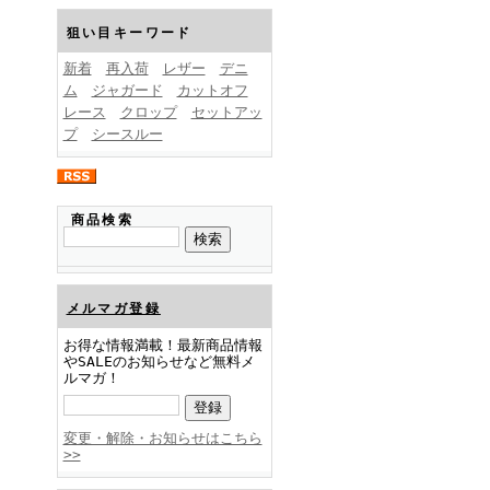
FINEBOYS2025年1月号
狙い目キーワード
新着
再入荷
レザー
デニ
ム
ジャガード
カットオフ
レース
クロップ
セットアッ
プ
シースルー
FINEBOYS2024年12月号
商品検索
メルマガ登録
お得な情報満載！最新商品情報
やSALEのお知らせなど無料メ
ルマガ！
FINEBOYS2024年11月号
変更・解除・お知らせはこちら
>>