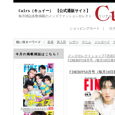
Cuirs（キュイー） 【公式通販サイト】
毎月雑誌多数掲載のメンズファッションセレクト・オリジナル
ショッピングカート
｜
ロ
狙い目キーワード
新着
再入荷
レザー
デニム
ジャガード
今月の掲載雑誌はこちら！
メンズセレクトショップ|渋谷Cu
FINEBOYS8月号（毎月10日発
FINEBOYS8月号（毎月10
FINEBOYS2026年8月号