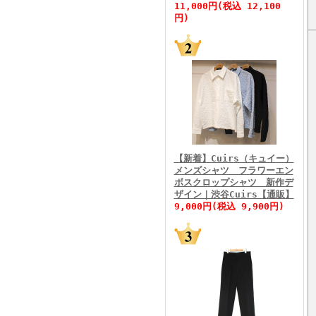
11,000円(税込 12,100
円)
FINEBOYS2026年5月号
【新着】Cuirs（キュイー）
メンズシャツ フラワーエン
ボスクロップシャツ 新作デ
FINEBOYS2026年4月号
ザイン｜渋谷Cuirs【通販】
9,000円(税込 9,900円)