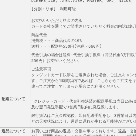
DINERS,JCB, AMEX,VISA, MASTER, UFJ, NICOS, 
[分割・リボ] 利用可能
お支払いいただく料金の内訳
カード会社を通じてご請求させていただく料金の内訳は以
商品代金
消費税・・・商品代金の10%
送料・・・配送料550円(沖縄・660円)
代金引換の場合は送料+代金引換手数料（商品代金3万円以下
550円）お支払いください。
ご注意事項
クレジットカード決済をご選択された場合、ご注文キャン
す。ご注文から1時間以内であれば、こちらからご注文を
違ってご注文してしまった場合にご利用ください。
配送について
クレジットカード・
代金引換決済の配送手配は当日15時
及び翌日発送手配で3営業日以内に発送致します。
銀行振込はご入金確認後、即日配送手配をし、3営業日以内
どの天候状況により、運送に遅れが生じる可能性がござい
返品について
お買い上げ商品の返品・交換を承っております。返品・交