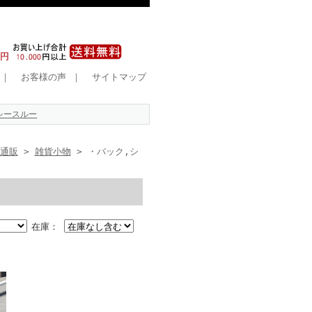
｜
お客様の声
｜
サイトマップ
シースルー
）通販
>
雑貨小物
> ・バック,シ
在庫：