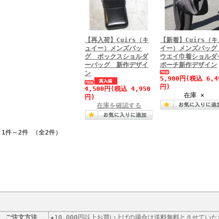
【再入荷】Cuirs（キ
【新着】Cuirs（キ
ュイー）メンズバッ
イー）メンズバッグ
グ ボックスショルダ
ウエイ巾着ショルダ
ーバッグ 新作デザイ
ポーチ新作デザイン
ン
5,900円
(税込 6,4
円)
4,500円
(税込 4,950
在庫 ×
円)
在庫を確認する
1件～2件 （全2件）
ご注文方法
★10.000円以上お買い上げの場合は送料無料とさせてい