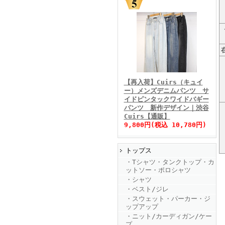
FINEBOYS2025年11月号
【再入荷】Cuirs（キュイ
ー）メンズデニムパンツ サ
イドピンタックワイドバギー
パンツ 新作デザイン｜渋谷
Cuirs【通販】
9,800円(税込 10,780円)
トップス
FINEBOYS2025年10月号
・Tシャツ・タンクトップ・カ
ットソー・ポロシャツ
・シャツ
・ベスト/ジレ
・スウェット・パーカー・ジ
ップアップ
・ニット/カーディガン/ケー
プ