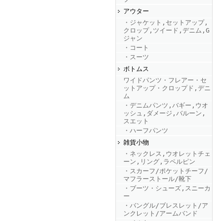
アウター
・ジャケット,セットアップ,
FINEBOYS2025年9月号
クロップ,ツイード,デニム,G
ジャン
・コート
・スーツ
ボトムス
ワイドパンツ・フレアー・セ
ットアップ・クロップド,デニ
ム
・デニムパンツ,バギー,ウオ
ッシュ,ダメージ,バルーン,
FINEBOYS2025年8月号
スエット
・ハーフパンツ
雑貨小物
・ネックレス,ウオレットチェ
ーン,リング,ラペルピン
・スカーフ/ポケットチーフ/
マフラーストール/靴下
・ブーツ・シューズ,スニーカ
ー
・バングル/ブレスレット/ア
FINEBOYS2025年7月号
ンクレット/アームバンド