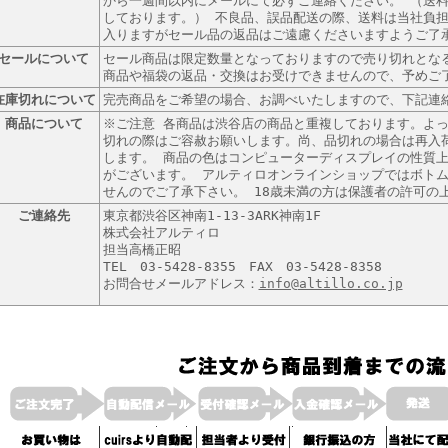
から一週間以内にメールにて必ずご連絡ください。 （送
しております。） 不良品、誤品配送の際、送料は当社負担
入りますがセール品の返品はご遠慮くださいますようご了
セールについて
セール商品は限定数量となっておりますので売り切れとな
商品や福袋の返品・交換はお受けできませんので、予めご
在庫切れについて
完売商品をご希望の場合、お調べいたしますので、下記連
商品について
※ご注意 各商品は渋谷店の商品と重複しております。よ
切れの際はご容赦お願いします。尚、品切れの場合は再入
します。 商品の色はコンピューターディスプレイの性質
がございます。 アルティロオンラインショップではボト
せんのでご了承下さい。 18歳未満の方は保護者の許可の
ご連絡先
東京都渋谷区神南1-13-3ARK神南1F
株式会社アルティロ
担当高橋正昭
TEL 03-5428-8355 FAX 03-5428-8358
お問合せメールアドレス：
info@altillo.co.jp