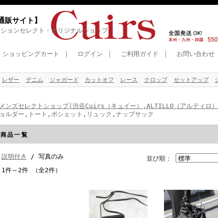
式通販サイト】
ッションセレクト・オリジナルショップ
ショッピングカート
｜
ログイン
｜
ご利用ガイド
｜
お問い合わせ
レザー
デニム
ジャガード
カットオフ
レース
クロップ
セットアップ
メンズセレクトショップ|渋谷Cuirs（キュイー）,ALTILLO（アルティロ
ョルダー,トート,ポシェット,リュック,ナップサック
商品一覧
説明付き
/ 写真のみ
並び順：
1件～2件 （全2件）