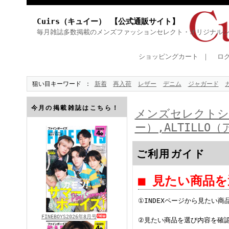
Cuirs（キュイー） 【公式通販サイト】
毎月雑誌多数掲載のメンズファッションセレクト・オリジナル
ショッピングカート
｜
ロ
狙い目キーワード
新着
再入荷
レザー
デニム
ジャガード
今月の掲載雑誌はこちら！
メンズセレクトショ
ー）,ALTILL
ご利用ガイド
■ 見たい商品
①INDEXページから見たい
FINEBOYS2026年8月号
②見たい商品を選び内容を確