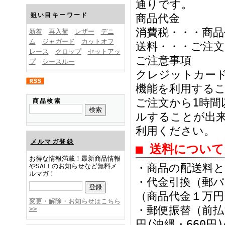
FINEBOYS2025年1月号
通りです。
狙い目キーワード
商品代金
消費税・・・商品
新着
再入荷
レザー
デニ
ム
ジャガード
カットオフ
送料・・・ご注文1
レース
クロップ
セットアッ
ご注意事項
プ
シースルー
クレジットカー
機能を利用する
FINEBOYS2024年12月号
ご注文から1時
商品検索
ルすることが出
利用ください。
メルマガ登録
■ 送料について
お得な情報満載！最新商品情報
・商品の配送料と
やSALEのお知らせなど無料メ
ルマガ！
・代金引換（郵
FINEBOYS2024年11月号
（商品代金１万円以
変更・解除・お知らせはこちら
・郵便振替（前払
>>
円(沖縄・660