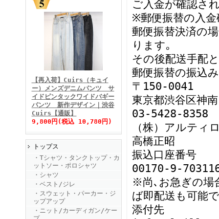
ご入金が確認さ
※郵便振替の入金
郵便振替決済の場
ります｡
その後配送手配と
FINEBOYS2025年11月号
郵便振替の振込み
【再入荷】Cuirs（キュイ
〒150-0041
ー）メンズデニムパンツ サ
イドピンタックワイドバギー
東京都渋谷区神南1-
パンツ 新作デザイン｜渋谷
03-5428-8358
Cuirs【通販】
9,800円(税込 10,780円)
（株）アルティ
高橋正昭
トップス
FINEBOYS2025年10月号
振込口座番号
・Tシャツ・タンクトップ・カ
ットソー・ポロシャツ
00170-9-70311
・シャツ
※尚､お急ぎの場
・ベスト/ジレ
・スウェット・パーカー・ジ
ば即配送も可能で
ップアップ
添付先
・ニット/カーディガン/ケー
プ