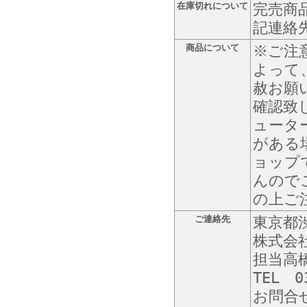
在庫切れについて
完売商
記連絡
商品について
※ご注
よって
赦お願
確認致
ュータ
がある
ョップ
んので
の上ご
ご連絡先
東京都渋
株式会
担当高
TEL 0
お問合