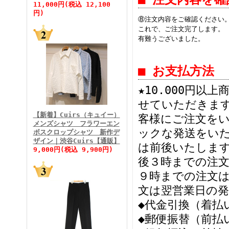
11,000円(税込 12,100
円)
⑧注文内容をご確認ください
これで、ご注文完了します。
有難うございました。
FINEBOYS2026年5月号
■ お支払方法
★10.000円
せていただきます
【新着】Cuirs（キュイー）
客様にご注文を
メンズシャツ フラワーエン
ックな発送をい
ボスクロップシャツ 新作デ
FINEBOYS2026年4月号
ザイン｜渋谷Cuirs【通販】
は前後いたします
9,000円(税込 9,900円)
後３時までの注文
９時までの注文は
文は翌営業日の発
◆代金引換（着払
◆郵便振替（前払