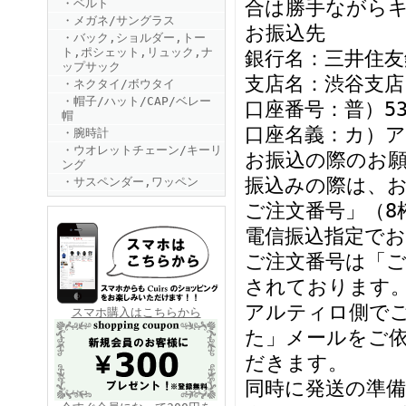
・ベルト
合は勝手ながら
・メガネ/サングラス
お振込先
・バック,ショルダー,トー
ト,ポシェット,リュック,ナ
銀行名：三井住友
ップサック
支店名：渋谷支店
・ネクタイ/ボウタイ
・帽子/ハット/CAP/ベレー
口座番号：普）535
帽
口座名義：カ）
・腕時計
FINEBOYS2025年6月号
・ウオレットチェーン/キーリ
お振込の際のお
ング
振込みの際は、お
・サスペンダー,ワッペン
ご注文番号」（8
電信振込指定で
ご注文番号は「
されております
アルティロ側で
FINEBOYS2025年5月号
スマホ購入はこちらから
た」メールをご
だきます。
同時に発送の準