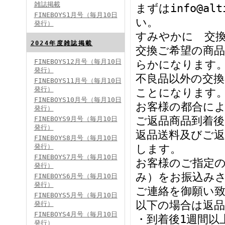
雑誌掲載
まずはinfo@al
FINEBOYS1月号（毎月10日
い。
発行）
すみやかに 交
2024年度雑誌掲載
交換ご希望の商
FINEBOYS12月号（毎月10日
らかになります
発行）
FINEBOYS2024年5月号
不良品以外の交
FINEBOYS11月号（毎月10日
発行）
ことになります
FINEBOYS10月号（毎月10日
お客様の都合に
発行）
ご返品商品到着
FINEBOYS9月号（毎月10日
発行）
返品送料及びご
FINEBOYS8月号（毎月10日
発行）
します。
FINEBOYS7月号（毎月10日
お客様のご指定の
発行）
FINEBOYS2024年4月号
み）をお振込み
FINEBOYS6月号（毎月10日
発行）
ご連絡を御願い
FINEBOYS5月号（毎月10日
以下の場合は返
発行）
FINEBOYS4月号（毎月10日
・到着後1週間以
発行）