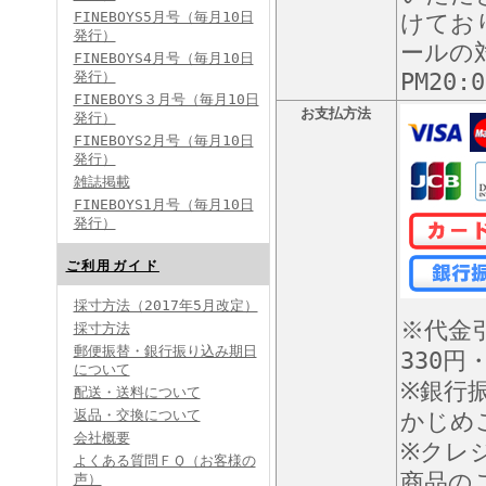
FINEBOYS5月号（毎月10日
けてお
発行）
ールの対
FINEBOYS4月号（毎月10日
発行）
PM20
FINEBOYS３月号（毎月10日
お支払方法
発行）
FINEBOYS2月号（毎月10日
発行）
雑誌掲載
FINEBOYS1月号（毎月10日
発行）
ご利用ガイド
採寸方法（2017年5月改定）
※代金
採寸方法
郵便振替・銀行振り込み期日
330円
について
※銀行
配送・送料について
返品・交換について
かじめ
会社概要
※クレ
よくある質問ＦＱ（お客様の
商品の
声）