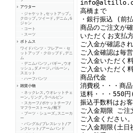
info@altillo.
アウター
高橋まで
・ジャケット,セットアップ,
FINEBOYS2025年9月号
・銀行振込 (前
クロップ,ツイード,デニム,G
ジャン
商品のご注文が
・コート
・スーツ
いただくお支払
ボトムス
ご入金が確認さ
ワイドパンツ・フレアー・セ
ご入金確認は毎
ットアップ・クロップド,デニ
ム
ご入金いただく料
・デニムパンツ,バギー,ウオ
ご入金いただく
ッシュ,ダメージ,バルーン,
FINEBOYS2025年8月号
スエット
商品代金
・ハーフパンツ
消費税・・・商品
雑貨小物
・ネックレス,ウオレットチェ
送料・・・550円
ーン,リング,ラペルピン
振込手数料はお
・スカーフ/ポケットチーフ/
マフラーストール/靴下
ご入金期限 ご注
・ブーツ・シューズ,スニーカ
ご入金ください
ー
・バングル/ブレスレット/ア
FINEBOYS2025年7月号
ご入金期限(土日
ンクレット/アームバンド