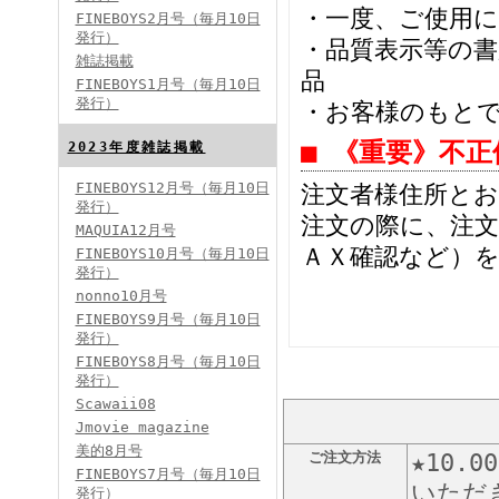
・一度、ご使用
FINEBOYS2月号（毎月10日
発行）
・品質表示等の
雑誌掲載
品
FINEBOYS2024年2月号
FINEBOYS1月号（毎月10日
発行）
・お客様のもと
■ 《重要》不
2023年度雑誌掲載
FINEBOYS12月号（毎月10日
注文者様住所と
発行）
注文の際に、注文
MAQUIA12月号
ＡＸ確認など）
FINEBOYS10月号（毎月10日
発行）
FINEBOYS2024年1月号
nonno10月号
2024分バックナンバー
FINEBOYS9月号（毎月10日
2023分バックナンバー
発行）
2022年分バックナンバー
2020年分バックナンバー
FINEBOYS8月号（毎月10日
2019年分バックナンバー
2018年分バックナンバー
発行）
2017年分バックナンバー
Scawaii08
2016年分バックナンバー
2015年分バックナンバー
Jmovie magazine
2014年分バックナンバー
美的8月号
ご注文方法
★10
FINEBOYS7月号（毎月10日
いただ
発行）