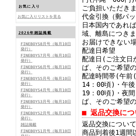
お気に入り
ご負担いただき
代金引換（郵パ
お気に入りリストを見る
日本国内であれ
域、離島につき
2026年雑誌掲載
FINEBOYS2024年10月号
お届けできない
FINEBOYS8月号（毎月10日
発行）
配達日希望
FINEBOYS7月号（毎月10日
配達日(ご注文日
発行）
ば、そのご希望の
FINEBOYS6月号（毎月10日
発行）
配達時間帯(午前(
FINEBOYS5月号（毎月10日
14：00頃)・午後
発行）
FINEBOYS4月号（毎月10日
FINEBOYS2024年9月号
19：00頃)・夜
発行）
ば、そのご希望
FINEBOYS3月号（毎月10日
発行）
■ 返品交換に
FINEBOYS2月号（毎月10日
発行）
返品交換につい
雑誌掲載
FINEBOYS1月号（毎月10日
商品到着後1週間