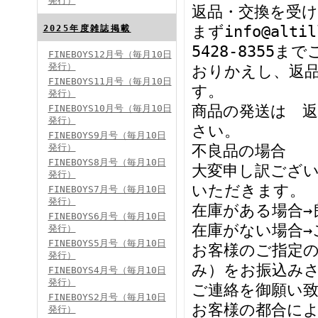
発行）
返品・交換を受
FINEBOYS2024年8月号
まずinfo@alt
2025年度雑誌掲載
5428-8355
FINEBOYS12月号（毎月10日
発行）
おりかえし、返
FINEBOYS11月号（毎月10日
す。
発行）
商品の発送は 
FINEBOYS10月号（毎月10日
発行）
さい。
FINEBOYS9月号（毎月10日
発行）
不良品の場合
FINEBOYS2024年7月号
FINEBOYS8月号（毎月10日
大変申し訳ござ
発行）
いただきます。
FINEBOYS7月号（毎月10日
発行）
在庫がある場合→
FINEBOYS6月号（毎月10日
在庫がない場合→
発行）
FINEBOYS5月号（毎月10日
お客様のご指定の
発行）
み）をお振込み
FINEBOYS4月号（毎月10日
発行）
ご連絡を御願い
FINEBOYS2024年6月号
FINEBOYS2月号（毎月10日
お客様の都合に
発行）