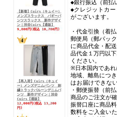
◆銀行振込（前払
FINEBOYS2026年3月号
◆クレジットカー
【新着】Cuirs（キュイー）
がございます。
メンズスラックス バギーパ
ンツスラックス 新作デザイ
ン｜渋谷Cuirs【通販】
9,800円(税込 10,780円)
・代金引換（着
郵便局（郵パック
に商品代金・配送料
FINEBOYS2026年2月号
品代金１万円以下
ください。
※日本国内であ
地域、離島につ
【再入荷】Cuirs（キュイ
はお届けできな
ー）メンズデニムパンツ 刺
・郵便振替（前払
繍トラックバルーンデニムパ
ンツ 新作デザイン｜渋谷
商品のご注文が確
Cuirs【通販】
FINEBOYS2026年1月号
12,000円(税込 13,200
振替口座に商品料金
円)
数料をご入金い