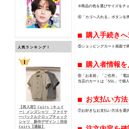
③商品の色を選びサイズをチ
④「カゴへ入れる」ボタンを
■ 購入手続き
⑤ショッピングカート画面で
FINEBOYS2026年7月号
人気ランキング！
■ 購入者情報
⑥「お名前」「ご住所」「電
当店のカートは「SSL」で個
■ お支払い方
FINEBOYS2026年6月号
【再入荷】Cuirs（キュイ
⑦お好きなお支払い方法を選
ー）メンズシャツ ファイヤ
ーバックルクロップチェック
シャツ 新作デザイン｜渋谷
Cuirs【通販】
■ 注文内容を