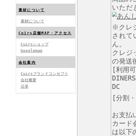
いただ
素材について
素材について
※クレ
Cuirs店舗MAP・アクセス
されて
ん。
Cuirsショップ
Googlemap
クレジ
の発送
会社案内
[利用
Cuirsブランドコンセプト
DINERS
会社概要
DC
沿革
[分割
お支払
カード
は以下