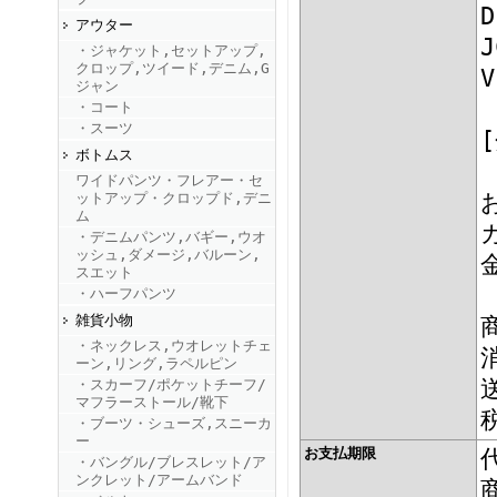
D
アウター
J
・ジャケット,セットアップ,
FINEBOYS2025年9月号
クロップ,ツイード,デニム,G
V
ジャン
・コート
・スーツ
ボトムス
ワイドパンツ・フレアー・セ
ットアップ・クロップド,デニ
ム
・デニムパンツ,バギー,ウオ
ッシュ,ダメージ,バルーン,
FINEBOYS2025年8月号
スエット
・ハーフパンツ
雑貨小物
・ネックレス,ウオレットチェ
ーン,リング,ラペルピン
・スカーフ/ポケットチーフ/
マフラーストール/靴下
・ブーツ・シューズ,スニーカ
ー
お支払期限
・バングル/ブレスレット/ア
FINEBOYS2025年7月号
ンクレット/アームバンド