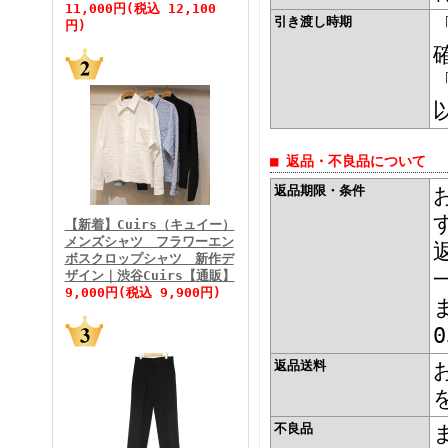
11,000円(税込 12,100
引き渡し時期
円)
FINEBOYS2026年5月号
■ 返品・不良品について
返品期限・条件
【新着】Cuirs（キュイー）
メンズシャツ フラワーエン
ボスクロップシャツ 新作デ
FINEBOYS2026年4月号
ザイン｜渋谷Cuirs【通販】
9,000円(税込 9,900円)
ま
返品送料
不良品
ま