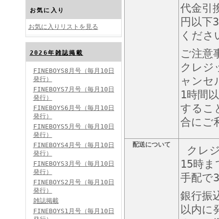
代金引
お気に入り
円以下3
お気に入りリストを見る
くださ
ご注意
2026年雑誌掲載
FINEBOYS2024年10月号
クレジ
FINEBOYS8月号（毎月10日
ャンセ
発行）
FINEBOYS7月号（毎月10日
1時間
発行）
するこ
FINEBOYS6月号（毎月10日
発行）
合にご
FINEBOYS5月号（毎月10日
発行）
配送について
FINEBOYS4月号（毎月10日
FINEBOYS2024年9月号
クレジ
発行）
15時
FINEBOYS3月号（毎月10日
発行）
手配で
FINEBOYS2月号（毎月10日
発行）
銀行振
雑誌掲載
以内に
FINEBOYS1月号（毎月10日