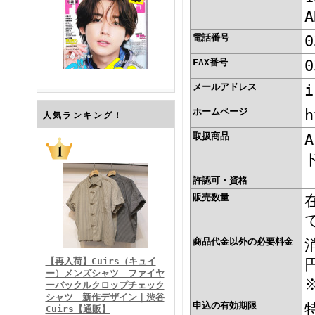
電話番号
0
FAX番号
0
メールアドレス
i
ホームページ
h
FINEBOYS2026年7月号
人気ランキング！
取扱商品
許認可・資格
販売数量
商品代金以外の必要料金
FINEBOYS2026年6月号
【再入荷】Cuirs（キュイ
ー）メンズシャツ ファイヤ
ーバックルクロップチェック
シャツ 新作デザイン｜渋谷
申込の有効期限
Cuirs【通販】