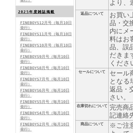
発行）
より、
FINEBOYS2024年8月号
2025年度雑誌掲載
返品について
お買い
品・交
FINEBOYS12月号（毎月10日
発行）
内にメ
FINEBOYS11月号（毎月10日
料はお
発行）
FINEBOYS10月号（毎月10日
品、誤
発行）
だきま
FINEBOYS9月号（毎月10日
発行）
くださ
FINEBOYS2024年7月号
FINEBOYS8月号（毎月10日
セールについて
セール
発行）
FINEBOYS7月号（毎月10日
となる
発行）
返品・
FINEBOYS6月号（毎月10日
発行）
さい。
FINEBOYS5月号（毎月10日
在庫切れについて
完売商
発行）
FINEBOYS4月号（毎月10日
記連絡
発行）
FINEBOYS2024年6月号
商品について
※ご注
FINEBOYS2月号（毎月10日
発行）