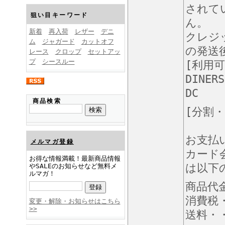
FINEBOYS2025年1月号
されて
狙い目キーワード
ん。
新着
再入荷
レザー
デニ
クレジ
ム
ジャガード
カットオフ
の発送
レース
クロップ
セットアッ
プ
シースルー
[利用
DINERS
DC
FINEBOYS2024年12月号
商品検索
[分割
お支払
メルマガ登録
カード
お得な情報満載！最新商品情報
は以下
やSALEのお知らせなど無料メ
ルマガ！
商品代
FINEBOYS2024年11月号
消費税
変更・解除・お知らせはこちら
>>
送料・・