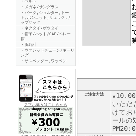
・ベルト
・メガネ/サングラス
・バック,ショルダー,トー
ト,ポシェット,リュック,ナ
ップサック
・ネクタイ/ボウタイ
・帽子/ハット/CAP/ベレー
帽
・腕時計
FINEBOYS2025年6月号
・ウオレットチェーン/キーリ
ング
・サスペンダー,ワッペン
ご注文方法
★10
いただ
FINEBOYS2025年5月号
スマホ購入はこちらから
けてお
ールの対
PM20