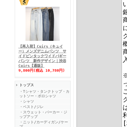
FINEBOYS2025年11月号
【再入荷】Cuirs（キュイ
ー）メンズデニムパンツ サ
イドピンタックワイドバギー
パンツ 新作デザイン｜渋谷
Cuirs【通販】
9,800円(税込 10,780円)
トップス
FINEBOYS2025年10月号
・Tシャツ・タンクトップ・カ
ットソー・ポロシャツ
・シャツ
・ベスト/ジレ
・スウェット・パーカー・ジ
ップアップ
・ニット/カーディガン/ケー
プ