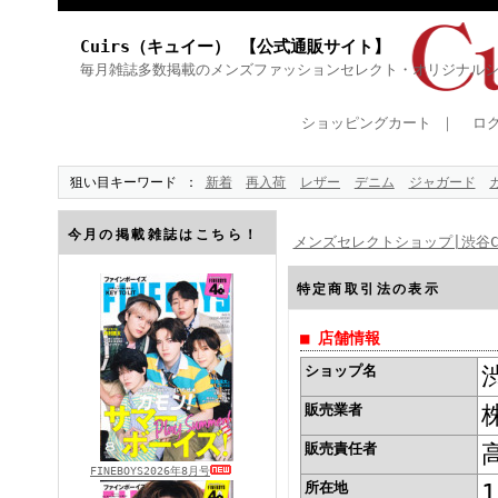
Cuirs（キュイー） 【公式通販サイト】
毎月雑誌多数掲載のメンズファッションセレクト・オリジナル
ショッピングカート
｜
ロ
狙い目キーワード
新着
再入荷
レザー
デニム
ジャガード
今月の掲載雑誌はこちら！
メンズセレクトショップ|渋谷Cu
特定商取引法の表示
■ 店舗情報
ショップ名
販売業者
販売責任者
FINEBOYS2026年8月号
所在地