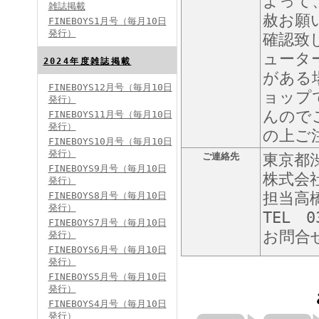
よって
雑誌掲載
赦お願
FINEBOYS1月号（毎月10日
発行）
確認致
ュータ
2024年度雑誌掲載
がある
FINEBOYS12月号（毎月10日
ョップ
発行）
FINEBOYS2024年5月号
んので
FINEBOYS11月号（毎月10日
発行）
の上ご
FINEBOYS10月号（毎月10日
発行）
ご連絡先
東京都渋
FINEBOYS9月号（毎月10日
株式会
発行）
担当高
FINEBOYS8月号（毎月10日
発行）
TEL 0
FINEBOYS7月号（毎月10日
お問合
発行）
FINEBOYS2024年4月号
FINEBOYS6月号（毎月10日
発行）
FINEBOYS5月号（毎月10日
発行）
FINEBOYS4月号（毎月10日
発行）