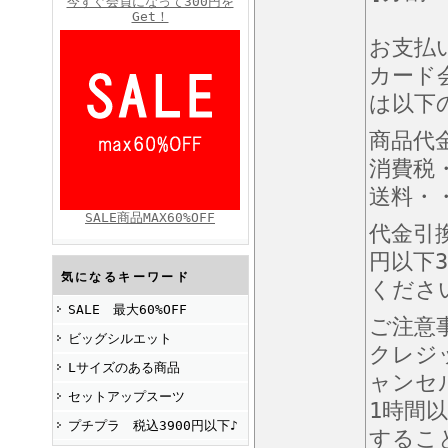
今すぐ会員になって300円を
Get！
お支払
カード
FINEBOYS2025年4月号
は以下
商品代
消費税
送料・・
SALE商品MAX60%OFF
代金引
円以下3
FINEBOYS2025年2月号
気になるキーワード
くださ
SALE 最大60%OFF
ご注意
ビッグシルエット
クレジ
Lサイズのある商品
ャンセ
セットアップスーツ
1時間
プチプラ 税込3900円以下♪
するこ