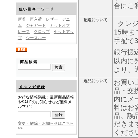
FINEBOYS2025年1月号
合にご
狙い目キーワード
新着
再入荷
レザー
デニ
配送について
クレジ
ム
ジャガード
カットオフ
15時
レース
クロップ
セットアッ
プ
シースルー
手配で
銀行振
FINEBOYS2024年12月号
以内に
商品検索
より、
返品について
お買い
メルマガ登録
品・交
お得な情報満載！最新商品情報
内にメ
やSALEのお知らせなど無料メ
料はお
ルマガ！
品、誤
FINEBOYS2024年11月号
だきま
変更・解除・お知らせはこちら
>>
くださ