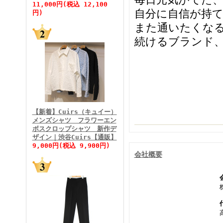
11,000円(税込 12,100
自分に自信が持
円)
また通いたくな
続けるブランド、
FINEBOYS2026年5月号
【新着】Cuirs（キュイー）
メンズシャツ フラワーエン
ボスクロップシャツ 新作デ
FINEBOYS2026年4月号
ザイン｜渋谷Cuirs【通販】
9,000円(税込 9,900円)
会社概要