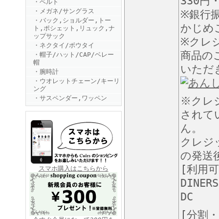
330円
・ベルト
・メガネ/サングラス
※銀行
・バック,ショルダー,トー
かじめ
ト,ポシェット,リュック,ナ
ップサック
※クレ
・ネクタイ/ボウタイ
商品の
・帽子/ハット/CAP/ベレー
帽
いただ
・腕時計
FINEBOYS2025年6月号
・ウオレットチェーン/キーリ
ング
・サスペンダー,ワッペン
※クレ
されて
ん。
クレジ
の発送
FINEBOYS2025年5月号
[利用
スマホ購入はこちらから
DINERS
DC
[分割