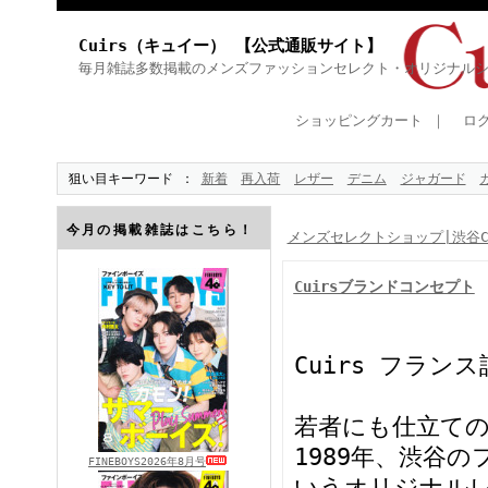
Cuirs（キュイー） 【公式通販サイト】
毎月雑誌多数掲載のメンズファッションセレクト・オリジナル
ショッピングカート
｜
ロ
狙い目キーワード
新着
再入荷
レザー
デニム
ジャガード
今月の掲載雑誌はこちら！
メンズセレクトショップ|渋谷Cu
Cuirsブランドコンセプト
Cuirs フラン
若者にも仕立て
1989年、渋谷の
FINEBOYS2026年8月号
いうオリジナルレ