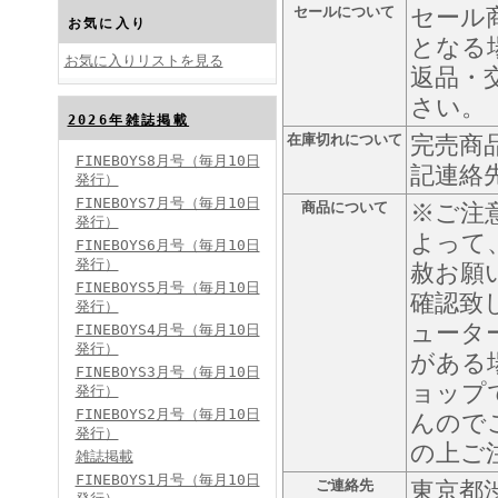
セールについて
セール
お気に入り
となる
お気に入りリストを見る
返品・
さい。
2026年雑誌掲載
FINEBOYS2024年10月号
在庫切れについて
完売商
FINEBOYS8月号（毎月10日
記連絡
発行）
FINEBOYS7月号（毎月10日
商品について
※ご注
発行）
よって
FINEBOYS6月号（毎月10日
発行）
赦お願
FINEBOYS5月号（毎月10日
確認致
発行）
ュータ
FINEBOYS4月号（毎月10日
FINEBOYS2024年9月号
発行）
がある
FINEBOYS3月号（毎月10日
ョップ
発行）
FINEBOYS2月号（毎月10日
んので
発行）
の上ご
雑誌掲載
FINEBOYS1月号（毎月10日
ご連絡先
東京都渋