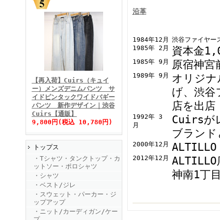
沿革
1984年12月
渋谷ファイヤース
1985年 2月
資本金1,
FINEBOYS2025年11月号
1985年 9月
原宿神宮前
1989年 9月
オリジナル
【再入荷】Cuirs（キュイ
ー）メンズデニムパンツ サ
げ、渋谷
イドピンタックワイドバギー
店を出店
パンツ 新作デザイン｜渋谷
Cuirs【通販】
1992年 3
Cuir
9,800円(税込 10,780円)
月
ブランド
2000年12月
ALTIL
トップス
FINEBOYS2025年10月号
2012年12月
ALTIL
・Tシャツ・タンクトップ・カ
ットソー・ポロシャツ
神南1丁
・シャツ
・ベスト/ジレ
・スウェット・パーカー・ジ
ップアップ
・ニット/カーディガン/ケー
プ