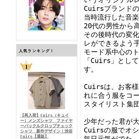
Cuirsブランド
当時流行した音
20代の男性から
その後時代の変
レができるよう
モード系中心の
FINEBOYS2026年7月号
人気ランキング！
「Cuirs」とし
す。
Cuirsは、お
れに合う服をコ
スタイリスト集
FINEBOYS2026年6月号
【再入荷】Cuirs（キュイ
少年だった君が
ー）メンズシャツ ファイヤ
ーバックルクロップチェック
Cuirsの服で
シャツ 新作デザイン｜渋谷
Cuirs【通販】
毎日元気がでた