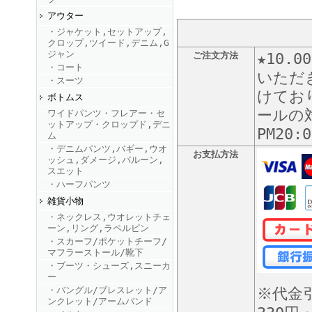
アウター
・ジャケット,セットアップ,
FINEBOYS2025年9月号
クロップ,ツイード,デニム,G
ジャン
ご注文方法
★10
・コート
いただ
・スーツ
けてお
ボトムス
ールの対
ワイドパンツ・フレアー・セ
ットアップ・クロップド,デニ
PM20
ム
・デニムパンツ,バギー,ウオ
お支払方法
ッシュ,ダメージ,バルーン,
FINEBOYS2025年8月号
スエット
・ハーフパンツ
雑貨小物
・ネックレス,ウオレットチェ
ーン,リング,ラペルピン
・スカーフ/ポケットチーフ/
マフラーストール/靴下
・ブーツ・シューズ,スニーカ
ー
・バングル/ブレスレット/ア
※代金
FINEBOYS2025年7月号
ンクレット/アームバンド