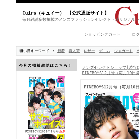
Cuirs（キュイー） 【公式通販サイト】
毎月雑誌多数掲載のメンズファッションセレクト・オリジナル
ショッピングカート
｜
ロ
狙い目キーワード
新着
再入荷
レザー
デニム
ジャガード
今月の掲載雑誌はこちら！
メンズセレクトショップ|渋谷Cu
FINEBOYS12月号（毎月10日
FINEBOYS12月号（毎月1
FINEBOYS2026年8月号