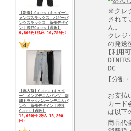
FINEBOYS2026年3月号
※クレ
【新着】Cuirs（キュイー）
メンズスラックス バギーパ
されて
ンツスラックス 新作デザイ
ん。
ン｜渋谷Cuirs【通販】
9,800円(税込 10,780円)
クレジ
の発送
[利用
FINEBOYS2026年2月号
DINERS
DC
[分割
【再入荷】Cuirs（キュイ
お支払
ー）メンズデニムパンツ 刺
繍トラックバルーンデニムパ
カード
ンツ 新作デザイン｜渋谷
は以下
Cuirs【通販】
FINEBOYS2026年1月号
12,000円(税込 13,200
円)
商品代
消費税