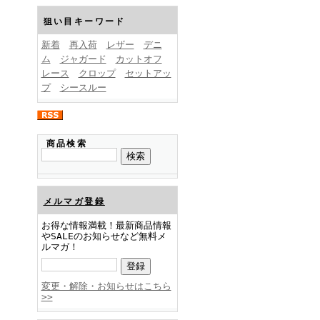
FINEBOYS2025年1月号
狙い目キーワード
新着
再入荷
レザー
デニ
ム
ジャガード
カットオフ
レース
クロップ
セットアッ
プ
シースルー
FINEBOYS2024年12月号
商品検索
メルマガ登録
お得な情報満載！最新商品情報
やSALEのお知らせなど無料メ
ルマガ！
FINEBOYS2024年11月号
変更・解除・お知らせはこちら
>>