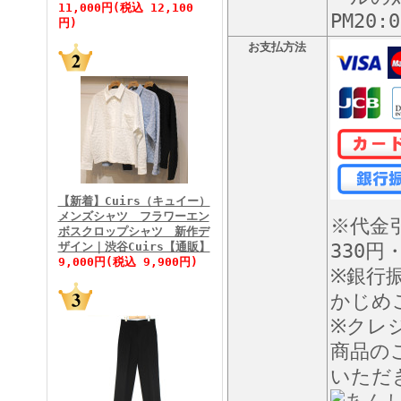
11,000円(税込 12,100
PM20
円)
お支払方法
FINEBOYS2026年5月号
【新着】Cuirs（キュイー）
メンズシャツ フラワーエン
※代金
ボスクロップシャツ 新作デ
FINEBOYS2026年4月号
ザイン｜渋谷Cuirs【通販】
330円
9,000円(税込 9,900円)
※銀行
かじめ
※クレ
商品の
いただ