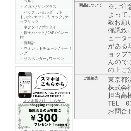
・ベルト
商品について
※ご注
・メガネ/サングラス
・バック,ショルダー,トー
よって
ト,ポシェット,リュック,ナ
赦お願
ップサック
・ネクタイ/ボウタイ
確認致
・帽子/ハット/CAP/ベレー
ュータ
帽
・腕時計
がある
FINEBOYS2025年6月号
・ウオレットチェーン/キーリ
ョップ
ング
・サスペンダー,ワッペン
んので
の上ご
ご連絡先
東京都渋
株式会
担当高
FINEBOYS2025年5月号
スマホ購入はこちらから
TEL 0
お問合