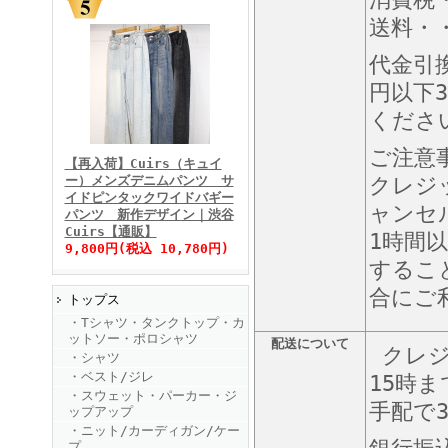
送料・・
代金引
円以下3
くださ
FINEBOYS2025年11月号
ご注意
【再入荷】Cuirs（キュイ
ー）メンズデニムパンツ サ
クレジ
イドピンタックワイドバギー
ャンセ
パンツ 新作デザイン｜渋谷
Cuirs【通販】
1時間
9,800円(税込 10,780円)
するこ
合にご
トップス
FINEBOYS2025年10月号
・Tシャツ・タンクトップ・カ
ットソー・ポロシャツ
配送について
クレジ
・シャツ
・ベスト/ジレ
15時
・スウェット・パーカー・ジ
手配で
ップアップ
・ニット/カーディガン/ケー
プ