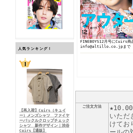
FINEBOYS12月号にCuir
info@altillo.co.jpまで
FINEBOYS2026年7月号
人気ランキング！
FINEBOYS2026年6月号
ご注文方法
★10
【再入荷】Cuirs（キュイ
いただ
ー）メンズシャツ ファイヤ
ーバックルクロップチェック
けてお
シャツ 新作デザイン｜渋谷
Cuirs【通販】
ールの対