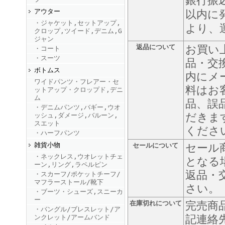
銀行振
アウター
以内に
・ジャケット,セットアップ,
FINEBOYS2025年9月号
より、
クロップ,ツイード,デニム,G
ジャン
返品について
お買い
・コート
・スーツ
品・交
ボトムス
内にメ
ワイドパンツ・フレアー・セ
料はお
ットアップ・クロップド,デニ
ム
品、誤
・デニムパンツ,バギー,ウオ
だきま
ッシュ,ダメージ,バルーン,
FINEBOYS2025年8月号
スエット
くださ
・ハーフパンツ
雑貨小物
セールについて
セール
・ネックレス,ウオレットチェ
となる
ーン,リング,ラペルピン
返品・
・スカーフ/ポケットチーフ/
マフラーストール/靴下
さい。
・ブーツ・シューズ,スニーカ
ー
在庫切れについて
完売商
・バングル/ブレスレット/ア
FINEBOYS2025年7月号
記連絡
ンクレット/アームバンド