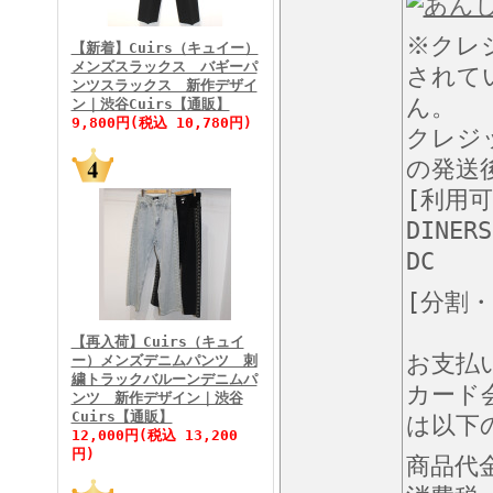
FINEBOYS2026年3月号
※クレ
【新着】Cuirs（キュイー）
メンズスラックス バギーパ
されて
ンツスラックス 新作デザイ
ん。
ン｜渋谷Cuirs【通販】
9,800円(税込 10,780円)
クレジ
の発送
[利用
FINEBOYS2026年2月号
DINERS
DC
[分割
【再入荷】Cuirs（キュイ
お支払
ー）メンズデニムパンツ 刺
繍トラックバルーンデニムパ
カード
ンツ 新作デザイン｜渋谷
Cuirs【通販】
は以下
FINEBOYS2026年1月号
12,000円(税込 13,200
円)
商品代