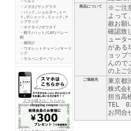
・ベルト
商品について
※ご注
・メガネ/サングラス
・バック,ショルダー,トー
よって
ト,ポシェット,リュック,ナ
ップサック
赦お願
・ネクタイ/ボウタイ
確認致
・帽子/ハット/CAP/ベレー
帽
ュータ
・腕時計
FINEBOYS2025年6月号
がある
・ウオレットチェーン/キーリ
ング
ョップ
・サスペンダー,ワッペン
んので
の上ご
ご連絡先
東京都渋
株式会
担当高
FINEBOYS2025年5月号
スマホ購入はこちらから
TEL 0
お問合