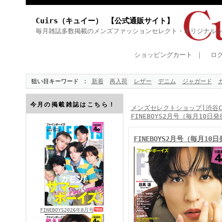
Cuirs（キュイー） 【公式通販サイト】
毎月雑誌多数掲載のメンズファッションセレクト・オリジナル
ショッピングカート
｜
ロ
狙い目キーワード
新着
再入荷
レザー
デニム
ジャガード
今月の掲載雑誌はこちら！
メンズセレクトショップ|渋谷Cu
FINEBOYS2月号（毎月10日発
FINEBOYS2月号（毎月10
FINEBOYS2026年8月号