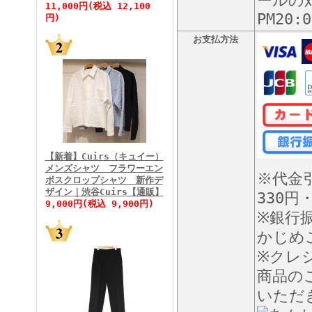
ールの対
11,000円(税込 12,100
PM20
円)
お支払方法
FINEBOYS2026年5月号
【新着】Cuirs（キュイー）
メンズシャツ フラワーエン
※代金
ボスクロップシャツ 新作デ
FINEBOYS2026年4月号
ザイン｜渋谷Cuirs【通販】
330円
9,000円(税込 9,900円)
※銀行
かじめ
※クレ
商品の
いただ