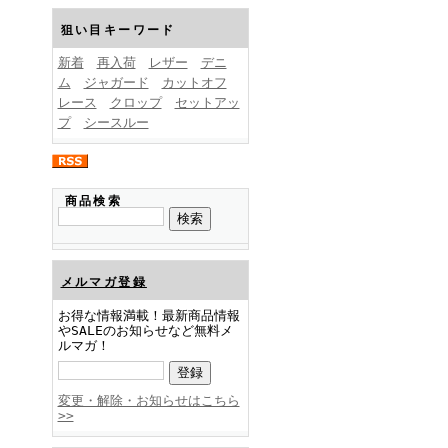
FINEBOYS2025年1月号
狙い目キーワード
新着
再入荷
レザー
デニ
ム
ジャガード
カットオフ
レース
クロップ
セットアッ
プ
シースルー
FINEBOYS2024年12月号
商品検索
メルマガ登録
お得な情報満載！最新商品情報
やSALEのお知らせなど無料メ
ルマガ！
FINEBOYS2024年11月号
変更・解除・お知らせはこちら
>>