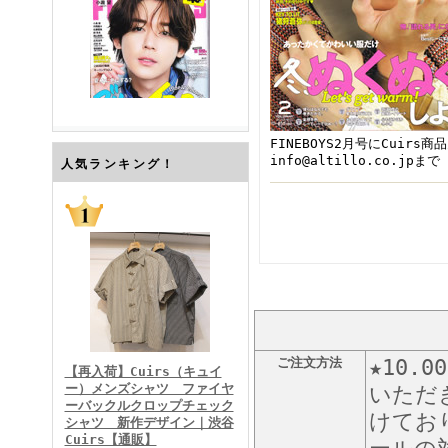
FINEBOYS2月号にCuirs
info@altillo.co.jpまで
FINEBOYS2026年7月号
人気ランキング！
FINEBOYS2026年6月号
ご注文方法
★10
【再入荷】Cuirs（キュイ
ー）メンズシャツ ファイヤ
いただ
ーバックルクロップチェック
けてお
シャツ 新作デザイン｜渋谷
Cuirs【通販】