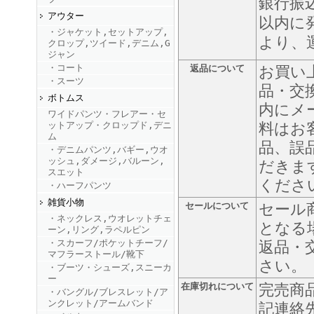
銀行振
アウター
以内に
・ジャケット,セットアップ,
FINEBOYS2025年9月号
より、
クロップ,ツイード,デニム,G
ジャン
・コート
返品について
お買い
・スーツ
品・交
ボトムス
内にメ
ワイドパンツ・フレアー・セ
ットアップ・クロップド,デニ
料はお
ム
品、誤
・デニムパンツ,バギー,ウオ
ッシュ,ダメージ,バルーン,
FINEBOYS2025年8月号
だきま
スエット
くださ
・ハーフパンツ
雑貨小物
セールについて
セール
・ネックレス,ウオレットチェ
となる
ーン,リング,ラペルピン
・スカーフ/ポケットチーフ/
返品・
マフラーストール/靴下
さい。
・ブーツ・シューズ,スニーカ
ー
在庫切れについて
完売商
・バングル/ブレスレット/ア
FINEBOYS2025年7月号
ンクレット/アームバンド
記連絡