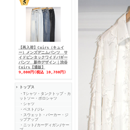
FINEBOYS2025年11月号
【再入荷】Cuirs（キュイ
ー）メンズデニムパンツ サ
イドピンタックワイドバギー
パンツ 新作デザイン｜渋谷
Cuirs【通販】
9,800円(税込 10,780円)
トップス
FINEBOYS2025年10月号
・Tシャツ・タンクトップ・カ
ットソー・ポロシャツ
・シャツ
・ベスト/ジレ
・スウェット・パーカー・ジ
ップアップ
・ニット/カーディガン/ケー
プ