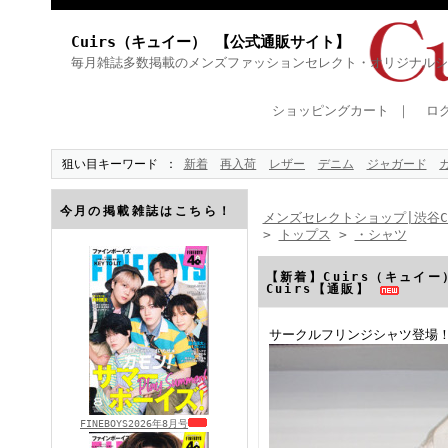
Cuirs（キュイー） 【公式通販サイト】
毎月雑誌多数掲載のメンズファッションセレクト・オリジナルシ
ショッピングカート
｜
ロ
狙い目キーワード
新着
再入荷
レザー
デニム
ジャガード
今月の掲載雑誌はこちら！
メンズセレクトショップ|渋谷Cu
>
トップス
>
・シャツ
【新着】Cuirs（キュイ
Cuirs【通販】
サークルフリンジシャツ登場
FINEBOYS2026年8月号