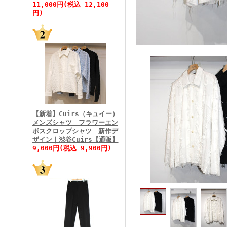
11,000円(税込 12,100
円)
FINEBOYS2026年5月号
【新着】Cuirs（キュイー）
メンズシャツ フラワーエン
ボスクロップシャツ 新作デ
FINEBOYS2026年4月号
ザイン｜渋谷Cuirs【通販】
9,000円(税込 9,900円)