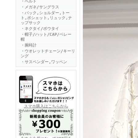
・ベルト
・メガネ/サングラス
・バック,ショルダー,トー
ト,ポシェット,リュック,ナ
ップサック
・ネクタイ/ボウタイ
・帽子/ハット/CAP/ベレー
帽
・腕時計
FINEBOYS2025年6月号
・ウオレットチェーン/キーリ
ング
・サスペンダー,ワッペン
FINEBOYS2025年5月号
スマホ購入はこちらから