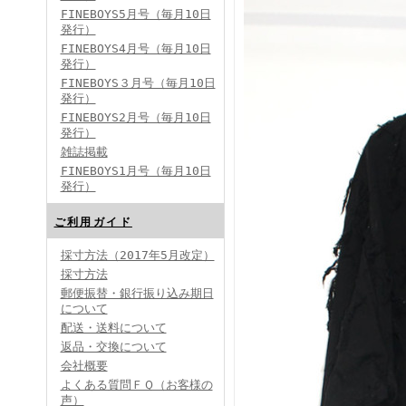
FINEBOYS5月号（毎月10日
発行）
FINEBOYS4月号（毎月10日
発行）
FINEBOYS３月号（毎月10日
発行）
FINEBOYS2月号（毎月10日
発行）
雑誌掲載
FINEBOYS1月号（毎月10日
発行）
ご利用ガイド
採寸方法（2017年5月改定）
採寸方法
郵便振替・銀行振り込み期日
について
配送・送料について
返品・交換について
会社概要
よくある質問ＦＱ（お客様の
声）