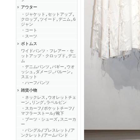
アウター
・ジャケット,セットアップ,
FINEBOYS2025年9月号
クロップ,ツイード,デニム,G
ジャン
・コート
・スーツ
ボトムス
ワイドパンツ・フレアー・セ
ットアップ・クロップド,デニ
ム
・デニムパンツ,バギー,ウオ
ッシュ,ダメージ,バルーン,
FINEBOYS2025年8月号
スエット
・ハーフパンツ
雑貨小物
・ネックレス,ウオレットチェ
ーン,リング,ラペルピン
・スカーフ/ポケットチーフ/
マフラーストール/靴下
・ブーツ・シューズ,スニーカ
ー
・バングル/ブレスレット/ア
FINEBOYS2025年7月号
ンクレット/アームバンド