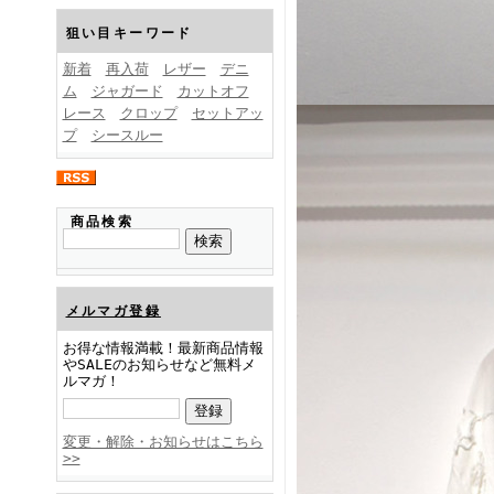
FINEBOYS2025年1月号
狙い目キーワード
新着
再入荷
レザー
デニ
ム
ジャガード
カットオフ
レース
クロップ
セットアッ
プ
シースルー
FINEBOYS2024年12月号
商品検索
メルマガ登録
お得な情報満載！最新商品情報
やSALEのお知らせなど無料メ
ルマガ！
FINEBOYS2024年11月号
変更・解除・お知らせはこちら
>>