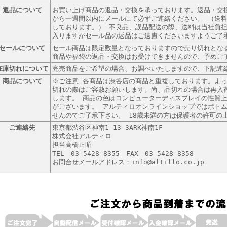
返品について
お買い上げ商品の返品・交換を承っております。返品・交
から一週間以内にメールにて必ずご連絡ください。 （送
しております。） 不良品、誤品配送の際、送料は当社負担
入りますがセール品の返品はご遠慮くださいますようご了
セールについて
セール商品は限定数量となっておりますので売り切れとな
商品や福袋の返品・交換はお受けできませんので、予めご
在庫切れについて
完売商品をご希望の場合、お調べいたしますので、下記連
商品について
※ご注意 各商品は渋谷店の商品と重複しております。よ
切れの際はご容赦お願いします。尚、品切れの場合は再入
します。 商品の色はコンピューターディスプレイの性質
がございます。 アルティロオンラインショップではボト
せんのでご了承下さい。 18歳未満の方は保護者の許可の
ご連絡先
東京都渋谷区神南1-13-3ARK神南1F
株式会社アルティロ
担当高橋正昭
TEL 03-5428-8355 FAX 03-5428-8358
お問合せメールアドレス：
info@altillo.co.jp