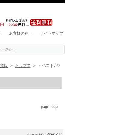
｜
お客様の声
｜
サイトマップ
シースルー
）通販
>
トップス
> ・ベスト/ジ
page top