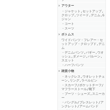
アウター
・ジャケット,セットアップ,
FINEBOYS2025年9月号
クロップ,ツイード,デニム,G
ジャン
・コート
・スーツ
ボトムス
ワイドパンツ・フレアー・セ
ットアップ・クロップド,デニ
ム
・デニムパンツ,バギー,ウオ
ッシュ,ダメージ,バルーン,
FINEBOYS2025年8月号
スエット
・ハーフパンツ
雑貨小物
・ネックレス,ウオレットチェ
ーン,リング,ラペルピン
・スカーフ/ポケットチーフ/
マフラーストール/靴下
・ブーツ・シューズ,スニーカ
ー
・バングル/ブレスレット/ア
FINEBOYS2025年7月号
ンクレット/アームバンド