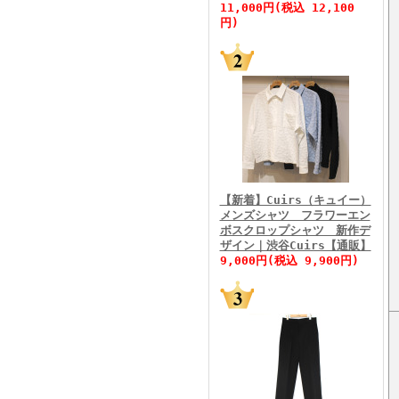
11,000円(税込 12,100
円)
FINEBOYS2026年5月号
【新着】Cuirs（キュイー）
メンズシャツ フラワーエン
ボスクロップシャツ 新作デ
FINEBOYS2026年4月号
ザイン｜渋谷Cuirs【通販】
9,000円(税込 9,900円)