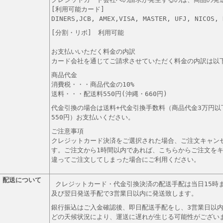
[利用可能カード]
DINERS,JCB, AMEX,VISA, MASTER, UFJ, NICOS, 
[分割・リボ] 利用可能
お支払いいただく料金の内訳
カード会社を通じてご請求させていただく料金の内訳は以
商品代金
消費税・・・商品代金の10%
送料・・・配送料550円(沖縄・660円)
代金引換の場合は送料+代金引換手数料（商品代金3万円以下
550円）お支払いください。
ご注意事項
クレジットカード決済をご選択された場合、ご注文キャン
す。ご注文から1時間以内であれば、こちらからご注文を
違ってご注文してしまった場合にご利用ください。
配送について
クレジットカード・
代金引換決済の配送手配は当日15時
及び翌日発送手配で3営業日以内に発送致します。
銀行振込はご入金確認後、即日配送手配をし、3営業日以内
どの天候状況により、運送に遅れが生じる可能性がござい