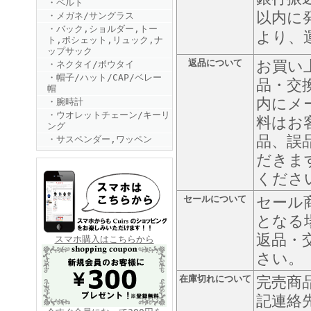
・ベルト
以内に
・メガネ/サングラス
・バック,ショルダー,トー
より、
ト,ポシェット,リュック,ナ
ップサック
返品について
お買い
・ネクタイ/ボウタイ
・帽子/ハット/CAP/ベレー
品・交
帽
内にメ
・腕時計
FINEBOYS2025年6月号
・ウオレットチェーン/キーリ
料はお
ング
品、誤
・サスペンダー,ワッペン
だきま
くださ
セールについて
セール
となる
返品・
FINEBOYS2025年5月号
スマホ購入はこちらから
さい。
在庫切れについて
完売商
記連絡