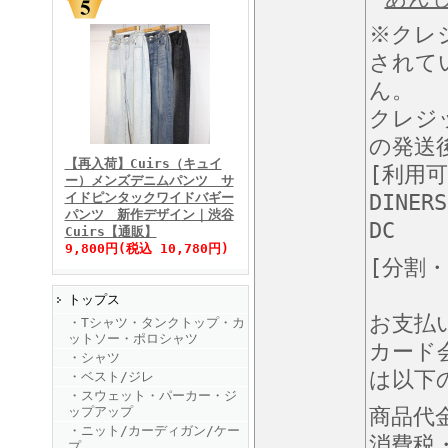
※クレ
されて
ん。
クレジ
FINEBOYS2025年11月号
の発送
【再入荷】Cuirs（キュイ
[利用
ー）メンズデニムパンツ サ
イドピンタックワイドバギー
DINERS
パンツ 新作デザイン｜渋谷
DC
Cuirs【通販】
9,800円(税込 10,780円)
[分割
トップス
FINEBOYS2025年10月号
お支払
・Tシャツ・タンクトップ・カ
ットソー・ポロシャツ
カード
・シャツ
は以下
・ベスト/ジレ
・スウェット・パーカー・ジ
ップアップ
商品代
・ニット/カーディガン/ケー
消費税
プ