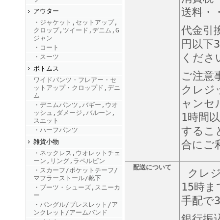
送料・・
アウター
・ジャケット,セットアップ,
FINEBOYS2025年9月号
代金引
クロップ,ツイード,デニム,G
ジャン
円以下3
・コート
くださ
・スーツ
ボトムス
ご注意
ワイドパンツ・フレアー・セ
クレジ
ットアップ・クロップド,デニ
ム
ャンセ
・デニムパンツ,バギー,ウオ
ッシュ,ダメージ,バルーン,
FINEBOYS2025年8月号
1時間
スエット
するこ
・ハーフパンツ
雑貨小物
合にご
・ネックレス,ウオレットチェ
ーン,リング,ラペルピン
配送について
・スカーフ/ポケットチーフ/
クレジ
マフラーストール/靴下
15時
・ブーツ・シューズ,スニーカ
ー
手配で
・バングル/ブレスレット/ア
FINEBOYS2025年7月号
ンクレット/アームバンド
銀行振