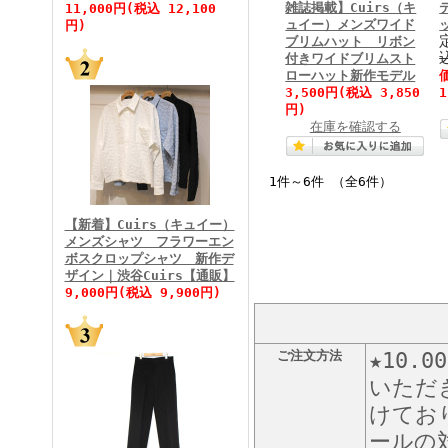
雑誌掲載】Cuirs（キ
11,000円(税込 12,100
ュイー）メンズワイド
円)
ブリムハット リボン
付きワイドブリムスト
ローハット新作モデル
FINEBOYS2026年5月号
3,500円
(税込 3,850
円)
在庫を確認する
1件～6件 （全6件）
【新着】Cuirs（キュイー）
メンズシャツ フラワーエン
ボスクロップシャツ 新作デ
FINEBOYS2026年4月号
ザイン｜渋谷Cuirs【通販】
9,000円(税込 9,900円)
ご注文方法
★10
いただ
けてお
ールの対