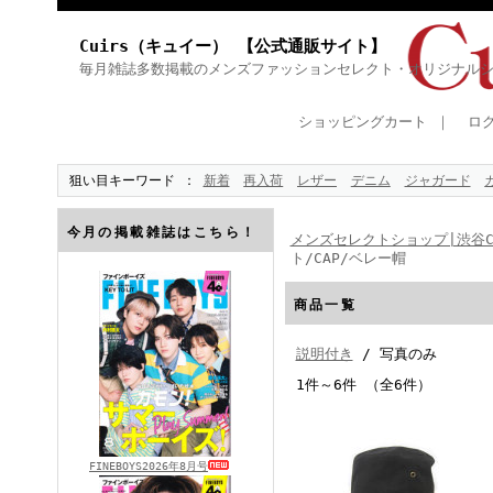
Cuirs（キュイー） 【公式通販サイト】
毎月雑誌多数掲載のメンズファッションセレクト・オリジナル
ショッピングカート
｜
ロ
狙い目キーワード
新着
再入荷
レザー
デニム
ジャガード
今月の掲載雑誌はこちら！
メンズセレクトショップ|渋谷Cu
ト/CAP/ベレー帽
商品一覧
説明付き
/ 写真のみ
1件～6件 （全6件）
FINEBOYS2026年8月号