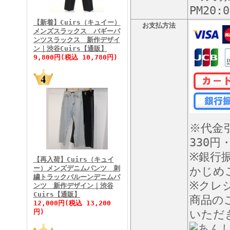
FINEBOYS2026年3月号
PM20
【新着】Cuirs（キュイー）
お支払方法
メンズスラックス バギーパ
ンツスラックス 新作デザイ
ン｜渋谷Cuirs【通販】
9,800円(税込 10,780円)
FINEBOYS2026年2月号
※代金
330円
※銀行
【再入荷】Cuirs（キュイ
ー）メンズデニムパンツ 刺
かじめ
繍トラックバルーンデニムパ
※クレ
ンツ 新作デザイン｜渋谷
Cuirs【通販】
FINEBOYS2026年1月号
商品の
12,000円(税込 13,200
円)
いただ