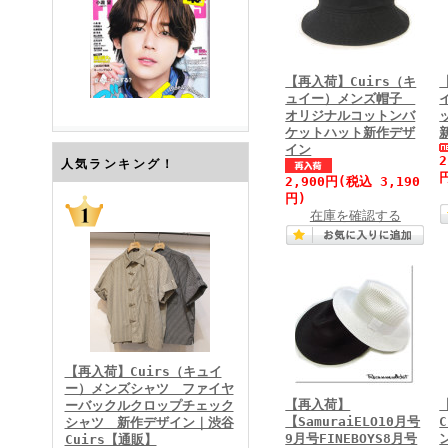
【再入荷】Cuirs（キ
ュイー）メンズ帽子
オリジナルコットンバ
ケットハット新作デザ
イン
FINEBOYS2026年7月号
人気ランキング！
2,900円
(税込 3,190
円)
在庫を確認する
FINEBOYS2026年6月号
【再入荷】Cuirs（キュイ
ー）メンズシャツ ファイヤ
【再入荷】
ーバックルクロップチェック
【SamuraiELO10月号
シャツ 新作デザイン｜渋谷
9月号FINEBOYS8月号
Cuirs【通販】