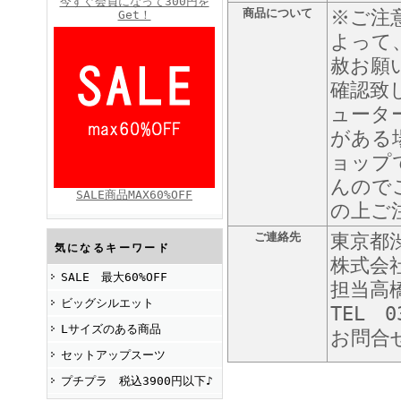
今すぐ会員になって300円を
商品について
※ご注
Get！
よって
赦お願
FINEBOYS2025年4月号
確認致
ュータ
がある
ョップ
んので
SALE商品MAX60%OFF
の上ご
ご連絡先
東京都渋
FINEBOYS2025年2月号
気になるキーワード
株式会
SALE 最大60%OFF
担当高
ビッグシルエット
TEL 0
Lサイズのある商品
お問合
セットアップスーツ
プチプラ 税込3900円以下♪