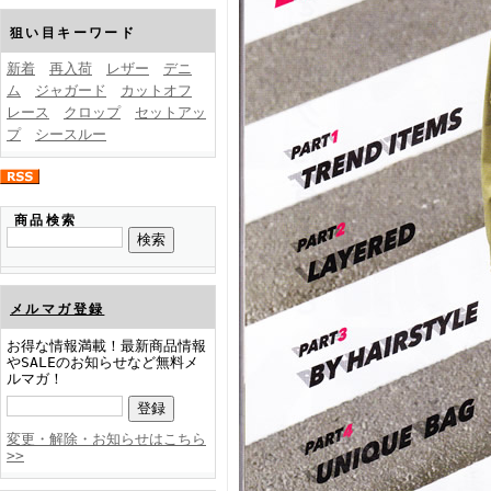
FINEBOYS2025年1月号
狙い目キーワード
新着
再入荷
レザー
デニ
ム
ジャガード
カットオフ
レース
クロップ
セットアッ
プ
シースルー
FINEBOYS2024年12月号
商品検索
メルマガ登録
お得な情報満載！最新商品情報
やSALEのお知らせなど無料メ
ルマガ！
FINEBOYS2024年11月号
変更・解除・お知らせはこちら
>>