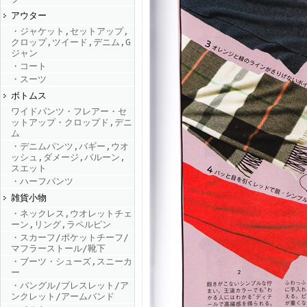
アウター
・ジャケット,セットアップ,
FINEBOYS2025年9月号
クロップ,ツイード,デニム,G
ジャン
・コート
・スーツ
ボトムス
ワイドパンツ・フレアー・セ
ットアップ・クロップド,デニ
ム
・デニムパンツ,バギー,ウオ
ッシュ,ダメージ,バルーン,
FINEBOYS2025年8月号
スエット
・ハーフパンツ
雑貨小物
・ネックレス,ウオレットチェ
ーン,リング,ラペルピン
・スカーフ/ポケットチーフ/
マフラーストール/靴下
・ブーツ・シューズ,スニーカ
ー
・バングル/ブレスレット/ア
FINEBOYS2025年7月号
ンクレット/アームバンド