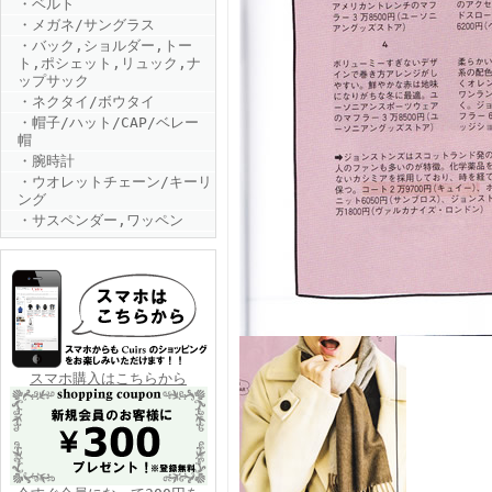
・ベルト
・メガネ/サングラス
・バック,ショルダー,トー
ト,ポシェット,リュック,ナ
ップサック
・ネクタイ/ボウタイ
・帽子/ハット/CAP/ベレー
帽
・腕時計
FINEBOYS2025年6月号
・ウオレットチェーン/キーリ
ング
・サスペンダー,ワッペン
FINEBOYS2025年5月号
スマホ購入はこちらから