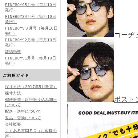
FINEBOYS5月号（毎月10日
発行）
FINEBOYS4月号（毎月10日
発行）
FINEBOYS３月号（毎月10日
発行）
コーヂ
FINEBOYS2月号（毎月10日
発行）
雑誌掲載
FINEBOYS1月号（毎月10日
発行）
ご利用ガイド
採寸方法（2017年5月改定）
採寸方法
ボスト
郵便振替・銀行振り込み期日
について
配送・送料について
返品・交換について
会社概要
よくある質問ＦＱ（お客様の
声）