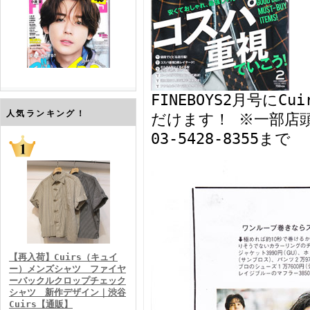
FINEBOYS2月号に
FINEBOYS2026年7月号
人気ランキング！
だけます！ ※一部店
03-5428-8355まで
FINEBOYS2026年6月号
【再入荷】Cuirs（キュイ
ー）メンズシャツ ファイヤ
ーバックルクロップチェック
シャツ 新作デザイン｜渋谷
Cuirs【通販】