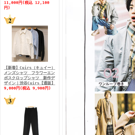
11,000円(税込 12,100
円)
FINEBOYS2026年5月号
【新着】Cuirs（キュイー）
メンズシャツ フラワーエン
ボスクロップシャツ 新作デ
FINEBOYS2026年4月号
ザイン｜渋谷Cuirs【通販】
9,000円(税込 9,900円)