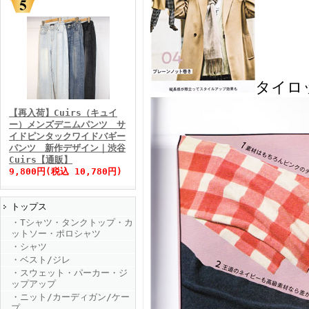
FINEBOYS2025年11月号
タイロ
【再入荷】Cuirs（キュイ
ー）メンズデニムパンツ サ
イドピンタックワイドバギー
パンツ 新作デザイン｜渋谷
Cuirs【通販】
9,800円(税込 10,780円)
トップス
FINEBOYS2025年10月号
・Tシャツ・タンクトップ・カ
ットソー・ポロシャツ
・シャツ
・ベスト/ジレ
・スウェット・パーカー・ジ
ップアップ
・ニット/カーディガン/ケー
プ