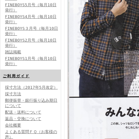
FINEBOYS5月号（毎月10日
発行）
FINEBOYS4月号（毎月10日
発行）
FINEBOYS３月号（毎月10日
発行）
FINEBOYS2月号（毎月10日
発行）
雑誌掲載
FINEBOYS1月号（毎月10日
発行）
ご利用ガイド
採寸方法（2017年5月改定）
採寸方法
郵便振替・銀行振り込み期日
について
配送・送料について
返品・交換について
会社概要
よくある質問ＦＱ（お客様の
声）