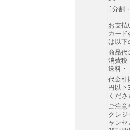
[分割
お支払
カード
は以下
商品代
消費税
送料・・
代金引
円以下
くださ
ご注意
クレジ
ャンセ