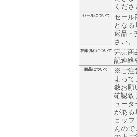
くださ
セールについて
セール
となる
返品・
さい。
在庫切れについて
完売商
記連絡
商品について
※ご注
よって
赦お願
確認致
ュータ
がある
ョップ
んので
の上ご