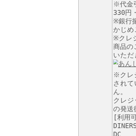
※代金
330
※銀行
かじめ
※クレ
商品の
いただ
※クレ
されて
ん。
クレジ
の発送
[利用
DINER
DC