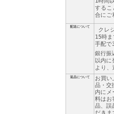
1時間
するこ
合にご
配送について
クレジ
15時
手配で
銀行振
以内に
より、
返品について
お買い
品・交
内にメ
料はお
品、誤
だきま