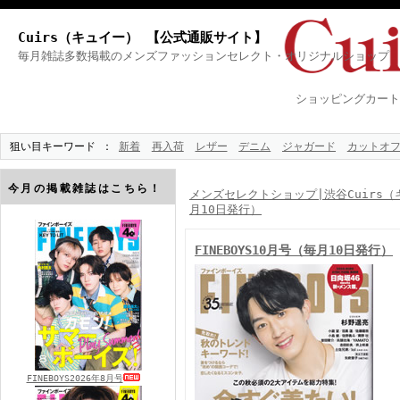
Cuirs（キュイー） 【公式通販サイト】
毎月雑誌多数掲載のメンズファッションセレクト・オリジナルショップ
ショッピングカート
狙い目キーワード
新着
再入荷
レザー
デニム
ジャガード
カットオ
今月の掲載雑誌はこちら！
メンズセレクトショップ|渋谷Cuirs（
月10日発行）
FINEBOYS10月号（毎月10日発行）
FINEBOYS2026年8月号