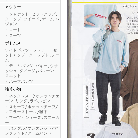
アウター
・ジャケット,セットアップ,
FINEBOYS2025年9月号
クロップ,ツイード,デニム,G
ジャン
・コート
・スーツ
ボトムス
ワイドパンツ・フレアー・セ
ットアップ・クロップド,デニ
ム
・デニムパンツ,バギー,ウオ
ッシュ,ダメージ,バルーン,
FINEBOYS2025年8月号
スエット
・ハーフパンツ
雑貨小物
・ネックレス,ウオレットチェ
ーン,リング,ラペルピン
・スカーフ/ポケットチーフ/
マフラーストール/靴下
・ブーツ・シューズ,スニーカ
ー
・バングル/ブレスレット/ア
FINEBOYS2025年7月号
ンクレット/アームバンド