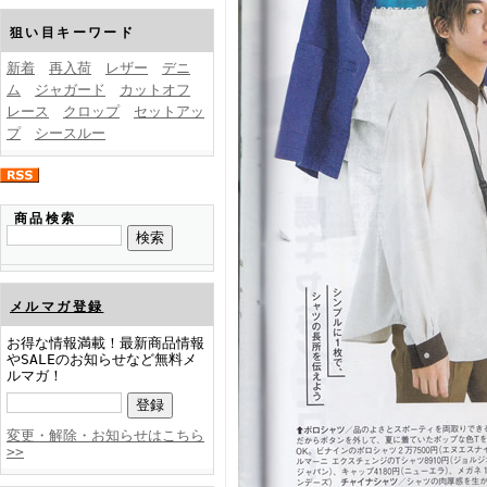
FINEBOYS2025年1月号
狙い目キーワード
新着
再入荷
レザー
デニ
ム
ジャガード
カットオフ
レース
クロップ
セットアッ
プ
シースルー
FINEBOYS2024年12月号
商品検索
メルマガ登録
お得な情報満載！最新商品情報
やSALEのお知らせなど無料メ
ルマガ！
FINEBOYS2024年11月号
変更・解除・お知らせはこちら
>>