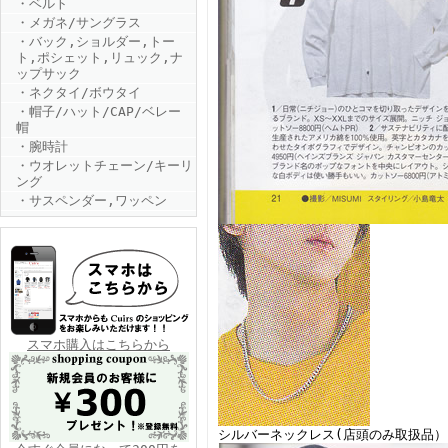
・ベルト
・メガネ/サングラス
・バック,ショルダー,トー
ト,ポシェット,リュック,ナ
ップサック
・ネクタイ/ボウタイ
・帽子/ハット/CAP/ベレー
帽
・腕時計
FINEBOYS2025年6月号
・ウオレットチェーン/キーリ
ング
・サスペンダー,ワッペン
FINEBOYS2025年5月号
スマホ購入はこちらから
シルバーネックレス(店頭のみ取扱品）