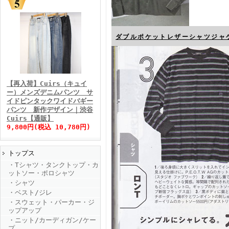
ダブルポケットレザーシャツジャ
FINEBOYS2025年11月号
【再入荷】Cuirs（キュイ
ー）メンズデニムパンツ サ
イドピンタックワイドバギー
パンツ 新作デザイン｜渋谷
Cuirs【通販】
9,800円(税込 10,780円)
トップス
FINEBOYS2025年10月号
・Tシャツ・タンクトップ・カ
ットソー・ポロシャツ
・シャツ
・ベスト/ジレ
・スウェット・パーカー・ジ
ップアップ
・ニット/カーディガン/ケー
プ