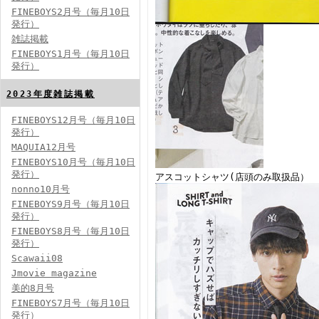
FINEBOYS2月号（毎月10日
発行）
雑誌掲載
FINEBOYS2024年2月号
FINEBOYS1月号（毎月10日
発行）
2023年度雑誌掲載
FINEBOYS12月号（毎月10日
発行）
MAQUIA12月号
FINEBOYS10月号（毎月10日
発行）
アスコットシャツ(店頭のみ取扱品
FINEBOYS2024年1月号
nonno10月号
2024分バックナンバー
FINEBOYS9月号（毎月10日
2023分バックナンバー
発行）
2022年分バックナンバー
2020年分バックナンバー
FINEBOYS8月号（毎月10日
2019年分バックナンバー
2018年分バックナンバー
発行）
2017年分バックナンバー
Scawaii08
2016年分バックナンバー
2015年分バックナンバー
Jmovie magazine
2014年分バックナンバー
美的8月号
FINEBOYS7月号（毎月10日
発行）