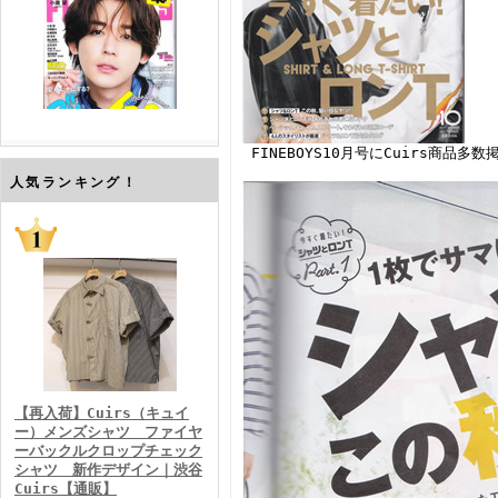
FINEBOYS10月号にCuirs商
FINEBOYS2026年7月号
人気ランキング！
FINEBOYS2026年6月号
【再入荷】Cuirs（キュイ
ー）メンズシャツ ファイヤ
ーバックルクロップチェック
シャツ 新作デザイン｜渋谷
Cuirs【通販】