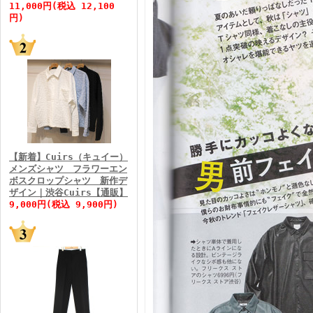
11,000円(税込 12,100
円)
FINEBOYS2026年5月号
【新着】Cuirs（キュイー）
メンズシャツ フラワーエン
ボスクロップシャツ 新作デ
FINEBOYS2026年4月号
ザイン｜渋谷Cuirs【通販】
9,000円(税込 9,900円)