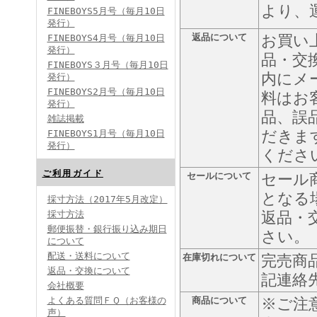
より、
FINEBOYS5月号（毎月10日
発行）
返品について
お買い
FINEBOYS4月号（毎月10日
発行）
品・交
FINEBOYS３月号（毎月10日
内にメ
発行）
FINEBOYS2月号（毎月10日
料はお
発行）
品、誤
雑誌掲載
だきま
FINEBOYS1月号（毎月10日
発行）
くださ
ご利用ガイド
セールについて
セール
となる
採寸方法（2017年5月改定）
採寸方法
返品・
郵便振替・銀行振り込み期日
さい。
について
配送・送料について
在庫切れについて
完売商
返品・交換について
記連絡
会社概要
よくある質問ＦＱ（お客様の
商品について
※ご注
声）