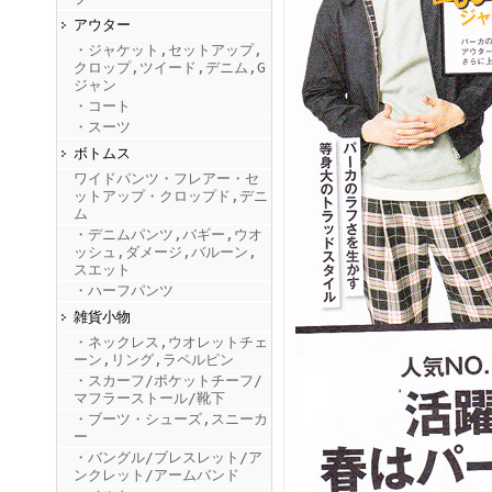
アウター
・ジャケット,セットアップ,
FINEBOYS2025年9月号
クロップ,ツイード,デニム,G
ジャン
・コート
・スーツ
ボトムス
ワイドパンツ・フレアー・セ
ットアップ・クロップド,デニ
ム
・デニムパンツ,バギー,ウオ
ッシュ,ダメージ,バルーン,
FINEBOYS2025年8月号
スエット
・ハーフパンツ
雑貨小物
・ネックレス,ウオレットチェ
ーン,リング,ラペルピン
・スカーフ/ポケットチーフ/
マフラーストール/靴下
・ブーツ・シューズ,スニーカ
ー
・バングル/ブレスレット/ア
FINEBOYS2025年7月号
ンクレット/アームバンド