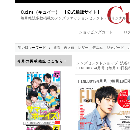
Cuirs（キュイー） 【公式通販サイト】
毎月雑誌多数掲載のメンズファッションセレクト・オリジナルシ
ショッピングカート
｜
ロ
狙い目キーワード
新着
再入荷
レザー
デニム
ジャガード
今月の掲載雑誌はこちら！
メンズセレクトショップ|渋谷Cu
FINEBOYS4月号（毎月10日発
FINEBOYS4月号（毎月10
FINEBOYS2026年8月号