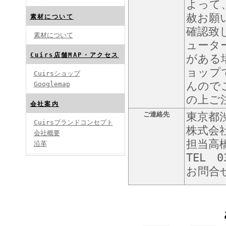
よって
赦お願
素材について
確認致
素材について
ュータ
Cuirs店舗MAP・アクセス
がある
ョップ
Cuirsショップ
んので
Googlemap
の上ご
会社案内
ご連絡先
東京都渋
Cuirsブランドコンセプト
株式会
会社概要
担当高
沿革
TEL 0
お問合