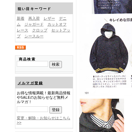
FINEBOYS2025年1月号
狙い目キーワード
新着
再入荷
レザー
デニ
ム
ジャガード
カットオフ
レース
クロップ
セットアッ
プ
シースルー
FINEBOYS2024年12月号
商品検索
メルマガ登録
お得な情報満載！最新商品情報
やSALEのお知らせなど無料メ
ルマガ！
FINEBOYS2024年11月号
変更・解除・お知らせはこちら
>>