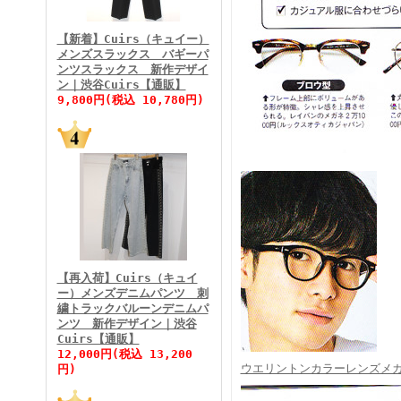
FINEBOYS2026年3月号
【新着】Cuirs（キュイー）
メンズスラックス バギーパ
ンツスラックス 新作デザイ
ン｜渋谷Cuirs【通販】
9,800円(税込 10,780円)
FINEBOYS2026年2月号
【再入荷】Cuirs（キュイ
ー）メンズデニムパンツ 刺
繍トラックバルーンデニムパ
ンツ 新作デザイン｜渋谷
Cuirs【通販】
FINEBOYS2026年1月号
12,000円(税込 13,200
ウエリントンカラーレンズメ
円)