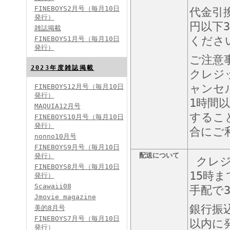
FINEBOYS2月号（毎月10日
代金引
発行）
円以下3
雑誌掲載
FINEBOYS2024年2月号
くださ
FINEBOYS1月号（毎月10日
発行）
ご注意
2023年度雑誌掲載
クレジ
ャンセ
FINEBOYS12月号（毎月10日
発行）
1時間
MAQUIA12月号
するこ
FINEBOYS10月号（毎月10日
発行）
合にご
FINEBOYS2024年1月号
nonno10月号
2024分バックナンバー
FINEBOYS9月号（毎月10日
2023分バックナンバー
配送について
発行）
2022年分バックナンバー
クレジ
2020年分バックナンバー
FINEBOYS8月号（毎月10日
2019年分バックナンバー
15時
2018年分バックナンバー
発行）
2017年分バックナンバー
Scawaii08
2016年分バックナンバー
手配で
2015年分バックナンバー
Jmovie magazine
2014年分バックナンバー
銀行振
美的8月号
FINEBOYS7月号（毎月10日
以内に
発行）