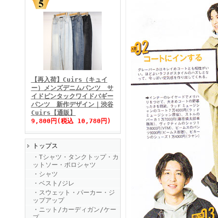
FINEBOYS2025年11月号
【再入荷】Cuirs（キュイ
ー）メンズデニムパンツ サ
イドピンタックワイドバギー
パンツ 新作デザイン｜渋谷
Cuirs【通販】
9,800円(税込 10,780円)
トップス
FINEBOYS2025年10月号
・Tシャツ・タンクトップ・カ
ットソー・ポロシャツ
・シャツ
・ベスト/ジレ
・スウェット・パーカー・ジ
ップアップ
・ニット/カーディガン/ケー
プ