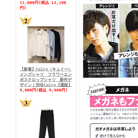
11,000円(税込 12,100
円)
FINEBOYS2026年5月号
【新着】Cuirs（キュイー）
メンズシャツ フラワーエン
ボスクロップシャツ 新作デ
FINEBOYS2026年4月号
ザイン｜渋谷Cuirs【通販】
9,000円(税込 9,900円)