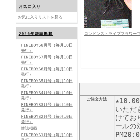
お気に入り
お気に入りリストを見る
ロンドンストライプフラワー
2026年雑誌掲載
FINEBOYS2024年10月号
FINEBOYS8月号（毎月10日
発行）
FINEBOYS7月号（毎月10日
発行）
FINEBOYS6月号（毎月10日
発行）
FINEBOYS5月号（毎月10日
発行）
FINEBOYS4月号（毎月10日
FINEBOYS2024年9月号
発行）
ご注文方法
★10
FINEBOYS3月号（毎月10日
いただ
発行）
けてお
FINEBOYS2月号（毎月10日
発行）
ールの対
雑誌掲載
PM20
FINEBOYS1月号（毎月10日