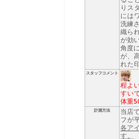
りス
には
洗練
織ら
が効
角度
が、
れた
スタッフコメント
程よ
すい
体重5
計測方法
当店
フが
各ア
す。