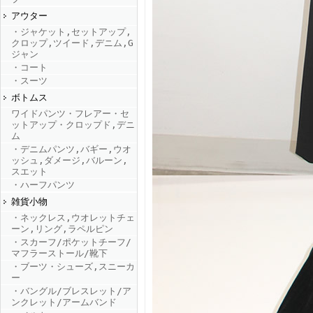
アウター
・ジャケット,セットアップ,
FINEBOYS2025年9月号
クロップ,ツイード,デニム,G
ジャン
・コート
・スーツ
ボトムス
ワイドパンツ・フレアー・セ
ットアップ・クロップド,デニ
ム
・デニムパンツ,バギー,ウオ
ッシュ,ダメージ,バルーン,
FINEBOYS2025年8月号
スエット
・ハーフパンツ
雑貨小物
・ネックレス,ウオレットチェ
ーン,リング,ラペルピン
・スカーフ/ポケットチーフ/
マフラーストール/靴下
・ブーツ・シューズ,スニーカ
ー
・バングル/ブレスレット/ア
FINEBOYS2025年7月号
ンクレット/アームバンド