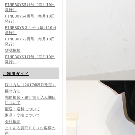
FINEBOYS5月号（毎月10日
発行）
FINEBOYS4月号（毎月10日
発行）
FINEBOYS３月号（毎月10日
発行）
FINEBOYS2月号（毎月10日
発行）
雑誌掲載
FINEBOYS1月号（毎月10日
発行）
ご利用ガイド
採寸方法（2017年5月改定）
採寸方法
郵便振替・銀行振り込み期日
について
配送・送料について
返品・交換について
会社概要
よくある質問ＦＱ（お客様の
声）