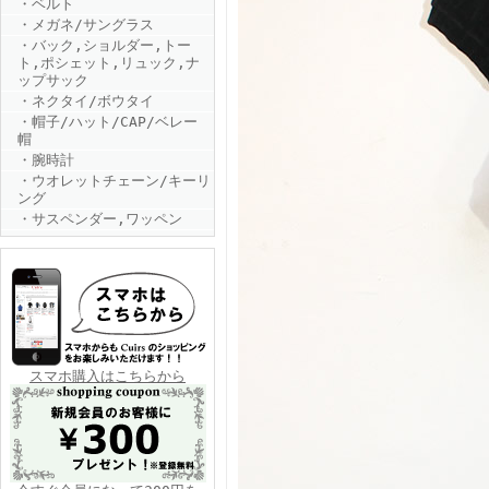
・ベルト
・メガネ/サングラス
・バック,ショルダー,トー
ト,ポシェット,リュック,ナ
ップサック
・ネクタイ/ボウタイ
・帽子/ハット/CAP/ベレー
帽
・腕時計
FINEBOYS2025年6月号
・ウオレットチェーン/キーリ
ング
・サスペンダー,ワッペン
FINEBOYS2025年5月号
スマホ購入はこちらから