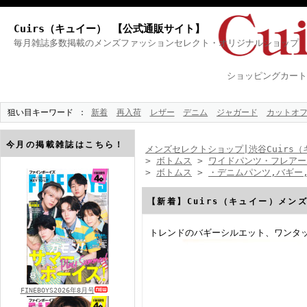
Cuirs（キュイー） 【公式通販サイト】
毎月雑誌多数掲載のメンズファッションセレクト・オリジナルショップ
ショッピングカート
狙い目キーワード
新着
再入荷
レザー
デニム
ジャガード
カットオ
今月の掲載雑誌はこちら！
メンズセレクトショップ|渋谷Cuirs（
>
ボトムス
>
ワイドパンツ・フレアー
>
ボトムス
>
・デニムパンツ,バギー
【新着】Cuirs（キュイー）メン
トレンドのバギーシルエット、ワンタ
FINEBOYS2026年8月号