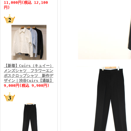
11,000円(税込 12,100
円)
FINEBOYS2026年5月号
【新着】Cuirs（キュイー）
メンズシャツ フラワーエン
ボスクロップシャツ 新作デ
FINEBOYS2026年4月号
ザイン｜渋谷Cuirs【通販】
9,000円(税込 9,900円)