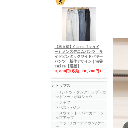
FINEBOYS2025年11月号
【再入荷】Cuirs（キュイ
ー）メンズデニムパンツ サ
イドピンタックワイドバギー
パンツ 新作デザイン｜渋谷
Cuirs【通販】
9,800円(税込 10,780円)
トップス
FINEBOYS2025年10月号
・Tシャツ・タンクトップ・カ
ットソー・ポロシャツ
・シャツ
・ベスト/ジレ
・スウェット・パーカー・ジ
ップアップ
・ニット/カーディガン/ケー
プ