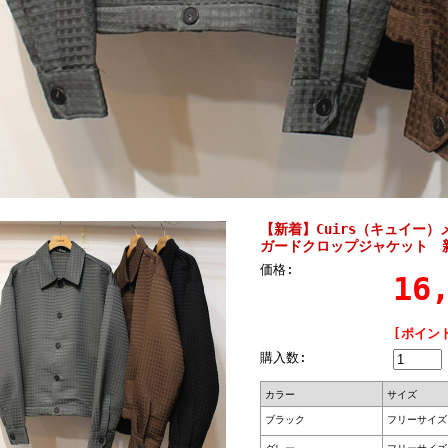
【新着】Cuirs（キュイー
ガードクロップジャケット 新
価格:
16
[ポイン
購入数:
カラー
サイズ
ブラック
フリーサイズ