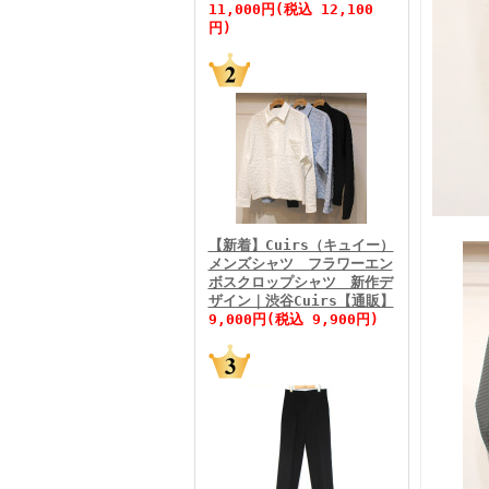
11,000円(税込 12,100
円)
FINEBOYS2026年5月号
【新着】Cuirs（キュイー）
メンズシャツ フラワーエン
ボスクロップシャツ 新作デ
FINEBOYS2026年4月号
ザイン｜渋谷Cuirs【通販】
9,000円(税込 9,900円)