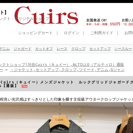
イト】
レクト・オリジナルショップ
ショッピングカート
｜
ログイン
｜
ご利用ガイド
｜
お問
デニム
ジャガード
カットオフ
レース
クロップ
セットアップ
シースルー
クトショップ|渋谷Cuirs（キュイー）,ALTILLO（アルティロ）通販
ー
>
・ジャケット,セットアップ,クロップ,ツイード,デニム,Gジャン
】Cuirs（キュイー）メンズジャケット ルックグリッドジャガード
rs【通販】
程良い光沢感はすっきりとした印象を醸す主役級アウタークロップジャケッ