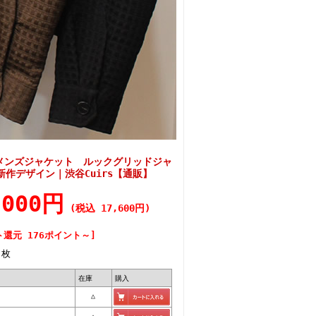
）メンズジャケット ルックグリッドジャ
作デザイン｜渋谷Cuirs【通販】
,000円
(税込 17,600円)
ト還元 176ポイント～]
枚
在庫
購入
△