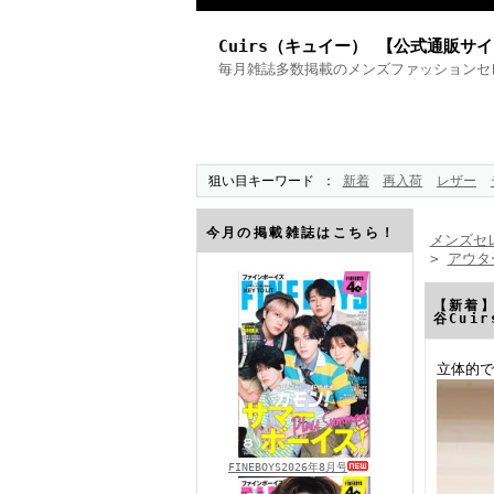
Cuirs（キュイー） 【公式通販サ
毎月雑誌多数掲載のメンズファッションセ
狙い目キーワード
新着
再入荷
レザー
今月の掲載雑誌はこちら！
メンズセレ
>
アウタ
【新着
谷Cui
立体的で
FINEBOYS2026年8月号