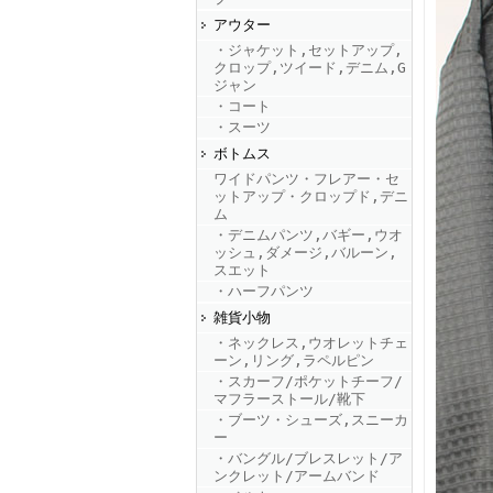
アウター
・ジャケット,セットアップ,
FINEBOYS2025年9月号
クロップ,ツイード,デニム,G
ジャン
・コート
・スーツ
ボトムス
ワイドパンツ・フレアー・セ
ットアップ・クロップド,デニ
ム
・デニムパンツ,バギー,ウオ
ッシュ,ダメージ,バルーン,
FINEBOYS2025年8月号
スエット
・ハーフパンツ
雑貨小物
・ネックレス,ウオレットチェ
ーン,リング,ラペルピン
・スカーフ/ポケットチーフ/
マフラーストール/靴下
・ブーツ・シューズ,スニーカ
ー
・バングル/ブレスレット/ア
FINEBOYS2025年7月号
ンクレット/アームバンド