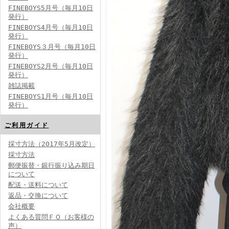
FINEBOYS5月号（毎月10日
発行）
FINEBOYS4月号（毎月10日
発行）
FINEBOYS３月号（毎月10日
発行）
FINEBOYS2月号（毎月10日
発行）
雑誌掲載
FINEBOYS1月号（毎月10日
発行）
ご利用ガイド
採寸方法（2017年5月改定）
採寸方法
郵便振替・銀行振り込み期日
について
配送・送料について
返品・交換について
会社概要
よくある質問ＦＱ（お客様の
声）