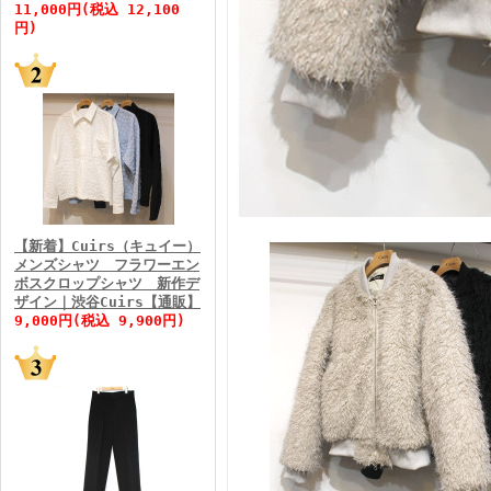
11,000円(税込 12,100
円)
FINEBOYS2026年5月号
【新着】Cuirs（キュイー）
メンズシャツ フラワーエン
ボスクロップシャツ 新作デ
FINEBOYS2026年4月号
ザイン｜渋谷Cuirs【通販】
9,000円(税込 9,900円)