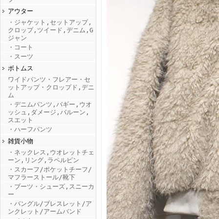
アウター
・ジャケット,セットアップ,
FINEBOYS2025年9月号
クロップ,ツイード,デニム,G
ジャン
・コート
・スーツ
ボトムス
ワイドパンツ・フレアー・セ
ットアップ・クロップド,デニ
ム
・デニムパンツ,バギー,ウオ
ッシュ,ダメージ,バルーン,
FINEBOYS2025年8月号
スエット
・ハーフパンツ
雑貨小物
・ネックレス,ウオレットチェ
ーン,リング,ラペルピン
・スカーフ/ポケットチーフ/
マフラーストール/靴下
・ブーツ・シューズ,スニーカ
ー
・バングル/ブレスレット/ア
FINEBOYS2025年7月号
ンクレット/アームバンド