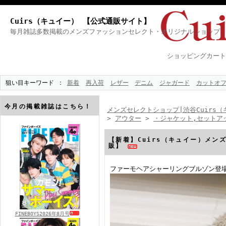
Cuirs（キュイー） 【公式通販サイト】
毎月雑誌多数掲載のメンズファッションセレクト・オリジナルショップ
ショッピングカート
狙い目キーワード
新着
再入荷
レザー
デニム
ジャガード
カットオ
今月の掲載雑誌はこちら！
メンズセレクトショップ|渋谷Cuirs（
>
アウター
>
・ジャケット,セットア
【新着】Cuirs（キュイー）メン
販】
ファーモヘアシャーリングブルゾン登
FINEBOYS2026年8月号