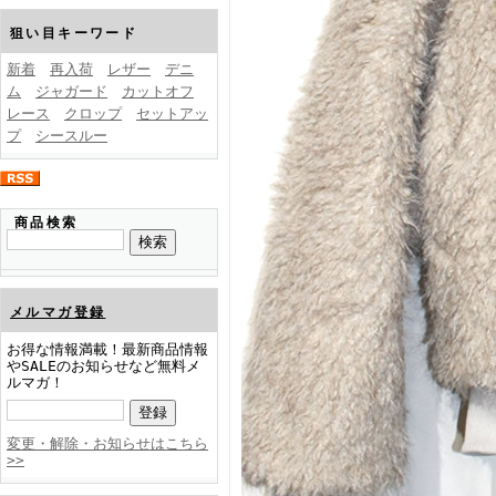
FINEBOYS2025年1月号
狙い目キーワード
新着
再入荷
レザー
デニ
ム
ジャガード
カットオフ
レース
クロップ
セットアッ
プ
シースルー
FINEBOYS2024年12月号
商品検索
メルマガ登録
お得な情報満載！最新商品情報
やSALEのお知らせなど無料メ
ルマガ！
FINEBOYS2024年11月号
変更・解除・お知らせはこちら
>>