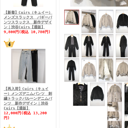
FINEBOYS2026年3月号
【新着】Cuirs（キュイー）
メンズスラックス バギーパ
ンツスラックス 新作デザイ
ン｜渋谷Cuirs【通販】
9,800円(税込 10,780円)
FINEBOYS2026年2月号
【再入荷】Cuirs（キュイ
ー）メンズデニムパンツ 刺
繍トラックバルーンデニムパ
ンツ 新作デザイン｜渋谷
Cuirs【通販】
FINEBOYS2026年1月号
12,000円(税込 13,200
円)