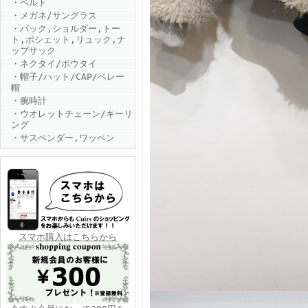
・ベルト
・メガネ/サングラス
・バック,ショルダー,トー
ト,ポシェット,リュック,ナ
ップサック
・ネクタイ/ボウタイ
・帽子/ハット/CAP/ベレー
帽
・腕時計
FINEBOYS2025年6月号
・ウオレットチェーン/キーリ
ング
・サスペンダー,ワッペン
FINEBOYS2025年5月号
スマホ購入はこちらから