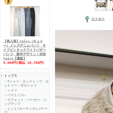
拡大表示
FINEBOYS2025年11月号
【再入荷】Cuirs（キュイ
ー）メンズデニムパンツ サ
イドピンタックワイドバギー
パンツ 新作デザイン｜渋谷
Cuirs【通販】
9,800円(税込 10,780円)
トップス
FINEBOYS2025年10月号
・Tシャツ・タンクトップ・カ
ットソー・ポロシャツ
・シャツ
・ベスト/ジレ
・スウェット・パーカー・ジ
ップアップ
・ニット/カーディガン/ケー
プ