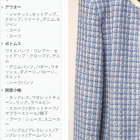
アウター
・ジャケット,セットアップ,
FINEBOYS2025年9月号
クロップ,ツイード,デニム,G
ジャン
・コート
・スーツ
ボトムス
ワイドパンツ・フレアー・セ
ットアップ・クロップド,デニ
ム
・デニムパンツ,バギー,ウオ
ッシュ,ダメージ,バルーン,
FINEBOYS2025年8月号
スエット
・ハーフパンツ
雑貨小物
・ネックレス,ウオレットチェ
ーン,リング,ラペルピン
・スカーフ/ポケットチーフ/
マフラーストール/靴下
・ブーツ・シューズ,スニーカ
ー
・バングル/ブレスレット/ア
FINEBOYS2025年7月号
ンクレット/アームバンド