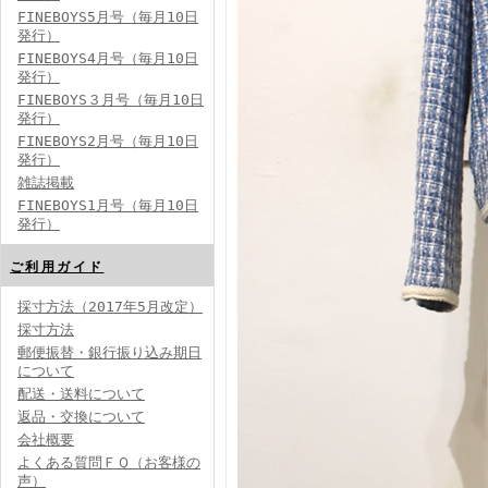
FINEBOYS5月号（毎月10日
発行）
FINEBOYS4月号（毎月10日
発行）
FINEBOYS３月号（毎月10日
発行）
FINEBOYS2月号（毎月10日
発行）
雑誌掲載
FINEBOYS1月号（毎月10日
発行）
ご利用ガイド
採寸方法（2017年5月改定）
採寸方法
郵便振替・銀行振り込み期日
について
配送・送料について
返品・交換について
会社概要
よくある質問ＦＱ（お客様の
声）