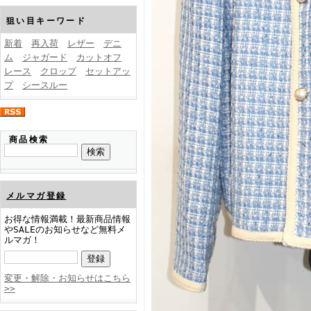
FINEBOYS2025年1月号
狙い目キーワード
新着
再入荷
レザー
デニ
ム
ジャガード
カットオフ
レース
クロップ
セットアッ
プ
シースルー
FINEBOYS2024年12月号
商品検索
メルマガ登録
お得な情報満載！最新商品情報
やSALEのお知らせなど無料メ
ルマガ！
FINEBOYS2024年11月号
変更・解除・お知らせはこちら
>>