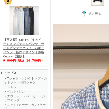
拡大表示
FINEBOYS2025年11月号
【再入荷】Cuirs（キュイ
ー）メンズデニムパンツ サ
イドピンタックワイドバギー
パンツ 新作デザイン｜渋谷
Cuirs【通販】
9,800円(税込 10,780円)
トップス
FINEBOYS2025年10月号
・Tシャツ・タンクトップ・カ
ットソー・ポロシャツ
・シャツ
・ベスト/ジレ
・スウェット・パーカー・ジ
ップアップ
・ニット/カーディガン/ケー
プ