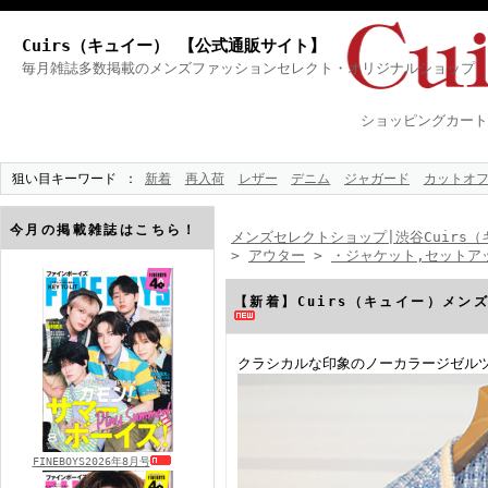
Cuirs（キュイー） 【公式通販サイト】
毎月雑誌多数掲載のメンズファッションセレクト・オリジナルショップ
ショッピングカート
狙い目キーワード
新着
再入荷
レザー
デニム
ジャガード
カットオ
今月の掲載雑誌はこちら！
メンズセレクトショップ|渋谷Cuirs（
>
アウター
>
・ジャケット,セットア
【新着】Cuirs（キュイー）メン
クラシカルな印象のノーカラージゼル
FINEBOYS2026年8月号