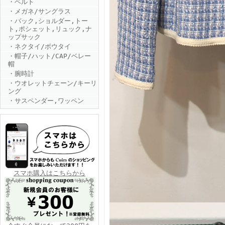
・ベルト
・メガネ/サングラス
・バック,ショルダー,トー
ト,ポシェット,リュック,ナ
ップサック
・ネクタイ/ボウタイ
・帽子/ハット/CAP/ベレー
帽
・腕時計
FINEBOYS2025年6月号
・ウオレットチェーン/キーリ
ング
・サスペンダー,ワッペン
FINEBOYS2025年5月号
スマホ購入はこちらから