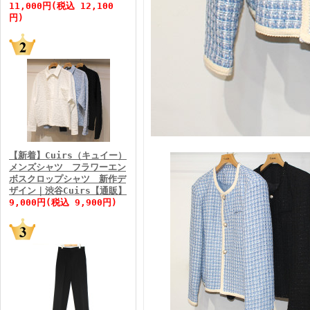
11,000円(税込 12,100
円)
FINEBOYS2026年5月号
【新着】Cuirs（キュイー）
メンズシャツ フラワーエン
ボスクロップシャツ 新作デ
FINEBOYS2026年4月号
ザイン｜渋谷Cuirs【通販】
9,000円(税込 9,900円)